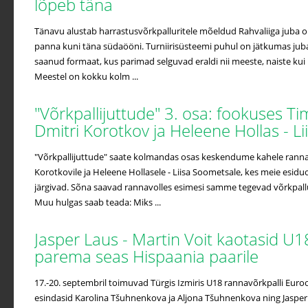
lõpeb täna
Tänavu alustab harrastusvõrkpalluritele mõeldud Rahvaliiga juba o
panna kuni täna südaööni. Turniirisüsteemi puhul on jätkumas juba 
saanud formaat, kus parimad selguvad eraldi nii meeste, naiste ku
Meestel on kokku kolm ...
"Võrkpallijuttude" 3. osa: fookuses T
Dmitri Korotkov ja Heleene Hollas - 
"Võrkpallijuttude" saate kolmandas osas keskendume kahele ranna
Korotkovile ja Heleene Hollasele - Liisa Soometsale, kes meie esidu
järgivad. Sõna saavad rannavolles esimesi samme tegevad võrkpallur
Muu hulgas saab teada: Miks ...
Jasper Laus - Martin Voit kaotasid U1
parema seas Hispaania paarile
17.-20. septembril toimuvad Türgis Izmiris U18 rannavõrkpalli Euroo
esindasid Karolina Tšuhnenkova ja Aljona Tšuhnenkova ning Jasper La