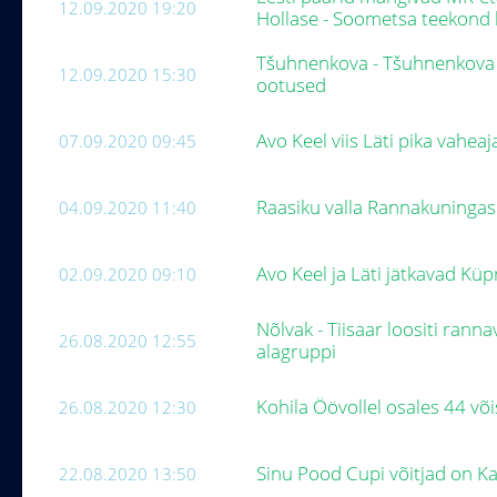
12.09.2020 19:20
Hollase - Soometsa teekond 
Tšuhnenkova - Tšuhnenkova ü
12.09.2020 15:30
ootused
Avo Keel viis Läti pika vaheaj
07.09.2020 09:45
Raasiku valla Rannakuninga
04.09.2020 11:40
Avo Keel ja Läti jätkavad Küp
02.09.2020 09:10
Nõlvak - Tiisaar loositi ranna
26.08.2020 12:55
alagruppi
Kohila Öövollel osales 44 v
26.08.2020 12:30
Sinu Pood Cupi võitjad on Kai
22.08.2020 13:50