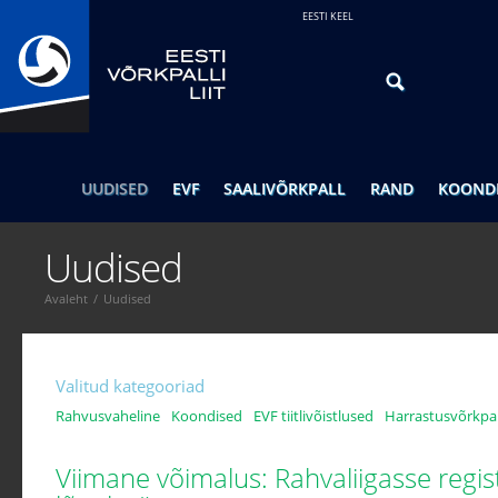
EESTI KEEL
UUDISED
EVF
SAALIVÕRKPALL
RAND
KOOND
Uudised
Avaleht
/
Uudised
Valitud kategooriad
Rahvusvaheline
Koondised
EVF tiitlivõistlused
Harrastusvõrkpal
Viimane võimalus: Rahvaliigasse regi