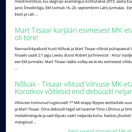
meistrivõistlusi, kui alagrupi avamängus kohtutakse 2015. aasta Eu
Janis Šmedinšiga. EM toimub 16.-20. septembrini Lätis Jurmalas. Ees
Eesti ja Läti ...
Mart Tiisaar karjääri esimesest MK-et
oli tore!
Rannavõrkpallurid Kusti Nõlvak ja Mart Tiisaar võitsid pühapäeval V
finaalis saadi 2:1 jagu Leedu duost Robert Juchnevicist - Artur Vasilje
ees EM Jurmalas. Mart Tiisaar rääkis volley.ee-le elu esimesest võidu
...
Nõlvak - Tiisaar võitsid Vilniuse MK-e
Korotkov võitlesid end debüüdil nelj
Vilniuses toimunud tugevuselt 1* MK-etapp lõppes eestlastele suurep
ja Mart Tiisaar. Oma debüüdi tegid sel tasemel Timo Lõhmus ja Dmi
medalimängule ja said lõpuks väärt neljanda koha. Naistes jõudsi
mänginud ...
Eesti paarid mängivad MK-et