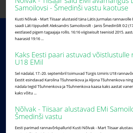
Nõlvak - Tiisaar said EMi avamängus L
Samoilovsi - Šmedinši vastu kaotuse
Kusti Nõlvak - Mart Tiisaar alustasid täna Lätis Jurmalas rannavolle
saadi Läti tippudelt Aleksandrs Samoilovsilt - Janis Šmedinšilt 0:2 (1
eestlased pigem tagaajaja rollis. 16:16 viigiseisult teenisid 2015. aa
haarasid 19:16 ...
Kaks Eesti paari astuvad võistlustulle
U18 EMil
Sel nädalal, 17.-20. septembril toimuvad Türgis Izmiris U18 rannavõ
Eestit esindavad Karolina Tšuhnenkova ja Aljona Tšuhnenkova ning
nädala tegid Tšuhnenkova ja Tšuhnenkova kaasa kaks aastat vanema
kaks võitu ...
Nõlvak - Tiisaar alustavad EMi Samoilo
Šmedinši vastu
Eesti parimad rannavõrkpallurid Kusti Nõlvak - Mart Tiisaar alust