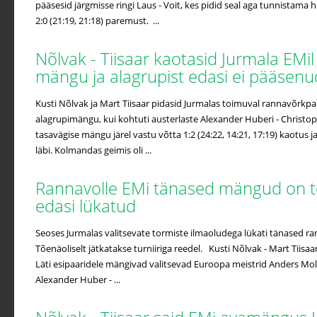
pääsesid järgmisse ringi Laus - Voit, kes pidid seal aga tunnistama h
2:0 (21:19, 21:18) paremust. ...
Nõlvak - Tiisaar kaotasid Jurmala EMil
mängu ja alagrupist edasi ei pääsen
Kusti Nõlvak ja Mart Tiisaar pidasid Jurmalas toimuval rannavõrkpal
alagrupimängu, kui kohtuti austerlaste Alexander Huberi - Christoph 
tasavägise mängu järel vastu võtta 1:2 (24:22, 14:21, 17:19) kaotus ja 
läbi. Kolmandas geimis oli ...
Rannavolle EMi tänased mängud on t
edasi lükatud
Seoses Jurmalas valitsevate tormiste ilmaoludega lükati tänased r
Tõenäoliselt jätkatakse turniiriga reedel. Kusti Nõlvak - Mart Tiisaar
Läti esipaaridele mängivad valitsevad Euroopa meistrid Anders Mol
Alexander Huber - ...