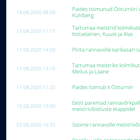
Paides toimunud Ööturniiri v
18.08.2020 08:50
Kuhlberg
Tartumaa meistrid kolmikute
13.08.2020 11:15
Kotselainen, Kuusk ja Alas
Pirita rannavolle karikasari 
11.08.2020 14:50
Tartumaa meistriks kolmikute
11.08.2020 13:10
Meilus ja Lääne
Paides toimub II Ööturniir
11.08.2020 11:25
Eesti paremad rannavõrkpall
10.08.2020 10:50
meistrivõistluste etappidel
Soome rannavolle meistrivõis
07.08.2020 16:35