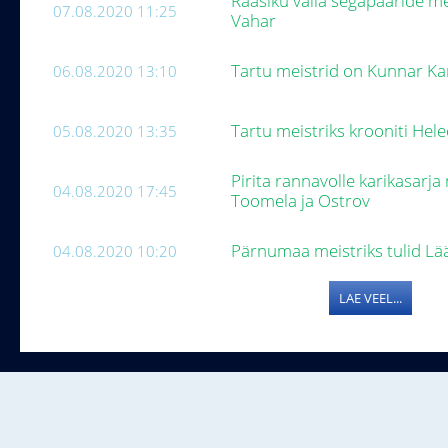
Raasiku valla segapaaride mei
07.08.2020 11:25
Vahar
Tartu meistrid on Kunnar K
06.08.2020 13:10
Tartu meistriks krooniti Hel
05.08.2020 13:35
Pirita rannavolle karikasarja 
04.08.2020 17:45
Toomela ja Ostrov
Pärnumaa meistriks tulid Lää
04.08.2020 10:20
LAE VEEL...