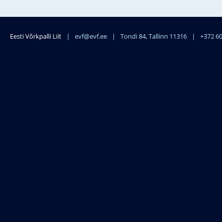
Eesti Võrkpalli Liit
|
evf@evf.ee
|
Tondi 84, Tallinn 11316
|
+372 6