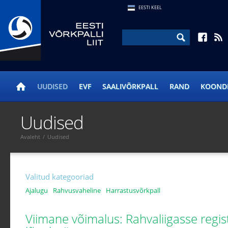
EESTI KEEL
UUDISED
EVF
SAALIVÕRKPALL
RAND
KOOND
Uudised
Avaleht
/
Uudised
Valitud kategooriad
Ajalugu
Rahvusvaheline
Harrastusvõrkpall
Viimane võimalus: Rahvaliigasse regi