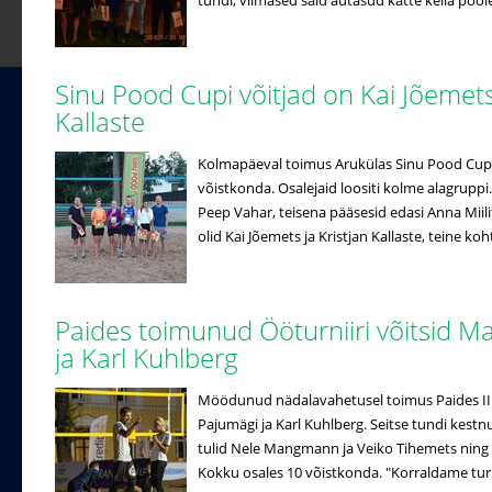
tundi, viimased said autasud kätte kella poole n
Sinu Pood Cupi võitjad on Kai Jõemets 
Kallaste
Kolmapäeval toimus Arukülas Sinu Pood Cup s
võistkonda. Osalejaid loositi kolme alagruppi. 
Peep Vahar, teisena pääsesid edasi Anna Miil
olid Kai Jõemets ja Kristjan Kallaste, teine koht
Paides toimunud Ööturniiri võitsid Ma
ja Karl Kuhlberg
Möödunud nädalavahetusel toimus Paides II Ö
Pajumägi ja Karl Kuhlberg. Seitse tundi kestnu
tulid Nele Mangmann ja Veiko Tihemets ning 
Kokku osales 10 võistkonda. "Korraldame turni