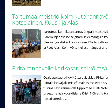
Tartumaa meistrid kolmikute rannavõr
Kotselainen, Kuusk ja Alas
Tartumaa kolmikute rannavõrkpalli meistrivõis
Paremusjärjestuse selgitamiseks mängisid kõ
ülekaaluga alistas kõik vastased Tartu valla 
ja Reet Alas). Kolm võitu neljast mängust andis
Pirita rannavolle karikasari sai võims
Osalejate suure huvi tõttu paigaldati Pirita r
Piritale lisaväljak, mis võimaldas osalejate ar
tulnud Eesti rannavolle tippnimed Kusti Nõlva
praegune naiskoondislane Kristi Nõlvak ja H
teised toredad ...