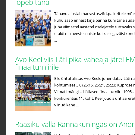
lõpeb täna
Tänavu alustab harrastusvõrkpalluritele mõe
kuhu saab ennast kirja panna kuni täna süda
juba viimastel aastatel osalejatele tuttavak
eraldi nii meeste, naiste kui ka segavõistko
...
Avo Keel viis Läti pika vaheaja järel E
finaalturniirile
Eile õhtul alistas Avo Keele juhendatav Läti
kohtumises 3:0 (25:15, 25:21, 25:23) Küprose 
Viimati mängisid lätlased finaalturniiril 1995
konkurentsis 11. koht. Keel jõudis ühtlasi erak
viinud kahe ...
Raasiku valla Rannakuningas on And