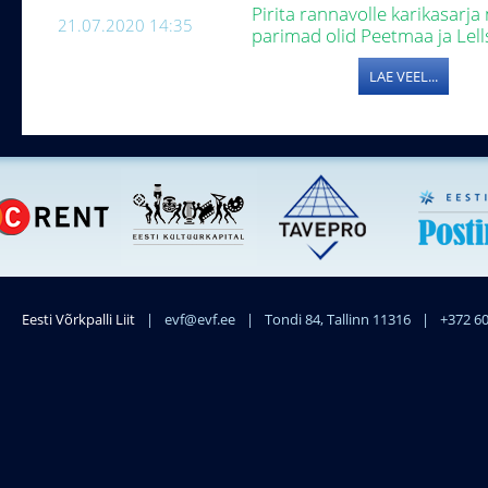
Pirita rannavolle karikasarja
21.07.2020 14:35
parimad olid Peetmaa ja Lel
LAE VEEL...
Eesti Võrkpalli Liit
|
evf@evf.ee
|
Tondi 84, Tallinn 11316
|
+372 6