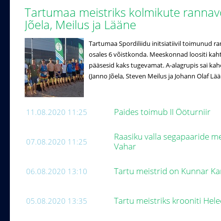
Tartumaa meistriks kolmikute rannavõr
Jõela, Meilus ja Lääne
Tartumaa Spordiliidu initsiatiivil toimunud ra
osales 6 võistkonda. Meeskonnad loositi kah
pääsesid kaks tugevamat. A-alagrupis sai ka
(Janno Jõela, Steven Meilus ja Johann Olaf Lään
Paides toimub II Ööturniir
11.08.2020 11:25
Raasiku valla segapaaride mei
07.08.2020 11:25
Vahar
Tartu meistrid on Kunnar K
06.08.2020 13:10
Tartu meistriks krooniti Hel
05.08.2020 13:35