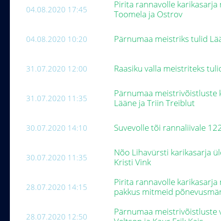
Pirita rannavolle karikasarja 
04.08.2020 17:45
Toomela ja Ostrov
Pärnumaa meistriks tulid Lää
04.08.2020 10:20
Raasiku valla meistriteks t
31.07.2020 12:00
Pärnumaa meistrivõistluste k
31.07.2020 11:35
Lääne ja Triin Treiblut
Suvevolle tõi rannaliivale 1
30.07.2020 14:10
Nõo Lihavürsti karikasarja ül
30.07.2020 11:35
Kristi Vink
Pirita rannavolle karikasarj
28.07.2020 14:15
pakkus mitmeid põnevusm
Pärnumaa meistrivõistluste v
28.07.2020 12:50