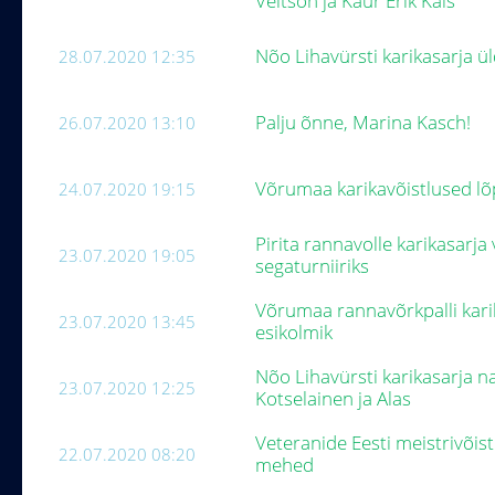
Veltson ja Kaur Erik Kais
Nõo Lihavürsti karikasarja ü
28.07.2020 12:35
Palju õnne, Marina Kasch!
26.07.2020 13:10
Võrumaa karikavõistlused lõ
24.07.2020 19:15
Pirita rannavolle karikasarja
23.07.2020 19:05
segaturniiriks
Võrumaa rannavõrkpalli karik
23.07.2020 13:45
esikolmik
Nõo Lihavürsti karikasarja n
23.07.2020 12:25
Kotselainen ja Alas
Veteranide Eesti meistrivõistl
22.07.2020 08:20
mehed