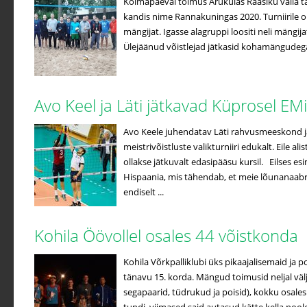
Kolmapäeval toimus Arukülas Raasiku valla tä
kandis nime Rannakuningas 2020. Turniirile 
mängijat. Igasse alagruppi loositi neli mängijat
Ülejäänud võistlejad jätkasid kohamängudega. 
Avo Keel ja Läti jätkavad Küprosel EMi
Avo Keele juhendatav Läti rahvusmeeskond 
meistrivõistluste valikturniiri edukalt. Eile alis
ollakse jätkuvalt edasipääsu kursil. Eilses e
Hispaania, mis tähendab, et meie lõunanaab
endiselt ...
Kohila Öövollel osales 44 võistkonda
Kohila Võrkpalliklubi üks pikaajalisemaid ja 
tänavu 15. korda. Mängud toimusid neljal välja
segapaarid, tüdrukud ja poisid), kokku osales 4