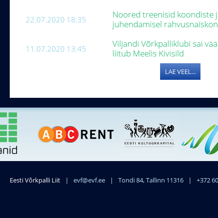
Noored treenisid koondiste j
22.07.2020 18:35
juhendamisel rahvusnaiskon
Viljandi Võrkpalliklubi sai 
11.07.2020 13:45
liitub Meelis Kivisild
LAE VEEL...
Eesti Võrkpalli Liit
|
evf@evf.ee
|
Tondi 84, Tallinn 11316
|
+372 6