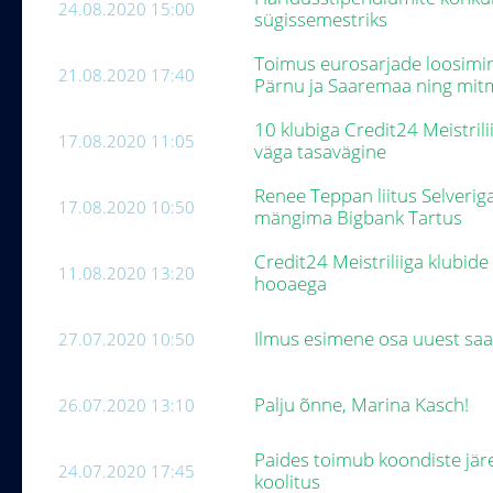
24.08.2020 15:00
sügissemestriks
Toimus eurosarjade loosimin
21.08.2020 17:40
Pärnu ja Saaremaa ning mi
10 klubiga Credit24 Meistril
17.08.2020 11:05
väga tasavägine
Renee Teppan liitus Selverig
17.08.2020 10:50
mängima Bigbank Tartus
Credit24 Meistriliiga klubid
11.08.2020 13:20
hooaega
Ilmus esimene osa uuest saat
27.07.2020 10:50
Palju õnne, Marina Kasch!
26.07.2020 13:10
Paides toimub koondiste jär
24.07.2020 17:45
koolitus