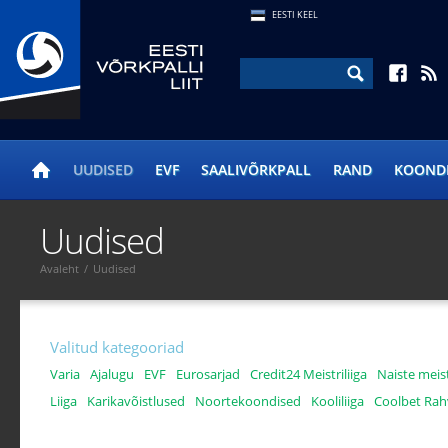
EESTI KEEL
UUDISED
EVF
SAALIVÕRKPALL
RAND
KOOND
Uudised
Avaleht
/
Uudised
Valitud kategooriad
Varia
Ajalugu
EVF
Eurosarjad
Credit24 Meistriliiga
Naiste meist
Liiga
Karikavõistlused
Noortekoondised
Kooliliiga
Coolbet Rahv