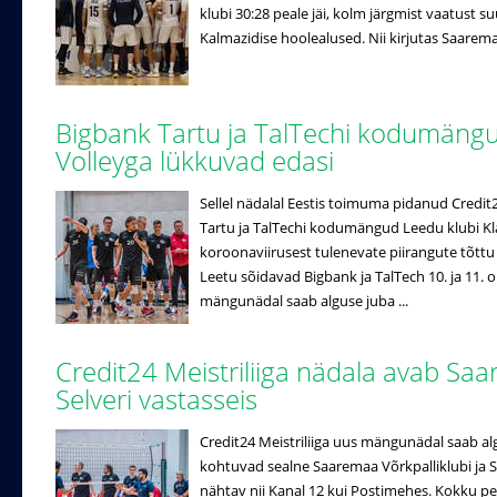
klubi 30:28 peale jäi, kolm järgmist vaatust 
Kalmazidise hoolealused. Nii kirjutas Saaremaa 
Bigbank Tartu ja TalTechi kodumän
Volleyga lükkuvad edasi
Sellel nädalal Eestis toimuma pidanud Credi
Tartu ja TalTechi kodumängud Leedu klubi K
koroonaviirusest tulenevate piirangute tõttu e
Leetu sõidavad Bigbank ja TalTech 10. ja 11. o
mängunädal saab alguse juba ...
Credit24 Meistriliiga nädala avab Saa
Selveri vastasseis
Credit24 Meistriliiga uus mängunädal saab al
kohtuvad sealne Saaremaa Võrkpalliklubi ja Se
nähtav nii Kanal 12 kui Postimehes. Kokku pe