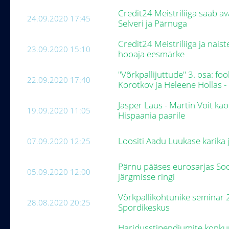
Credit24 Meistriliiga saab a
24.09.2020 17:45
Selveri ja Pärnuga
Credit24 Meistriliiga ja naist
23.09.2020 15:10
hooaja eesmärke
"Võrkpallijuttude" 3. osa: f
22.09.2020 17:40
Korotkov ja Heleene Hollas -
Jasper Laus - Martin Voit k
19.09.2020 11:05
Hispaania paarile
Loositi Aadu Luukase karika j
07.09.2020 12:25
Pärnu pääses eurosarjas So
05.09.2020 12:00
järgmisse ringi
Võrkpallikohtunike seminar 
28.08.2020 20:25
Spordikeskus
Haridusstipendiumite konku