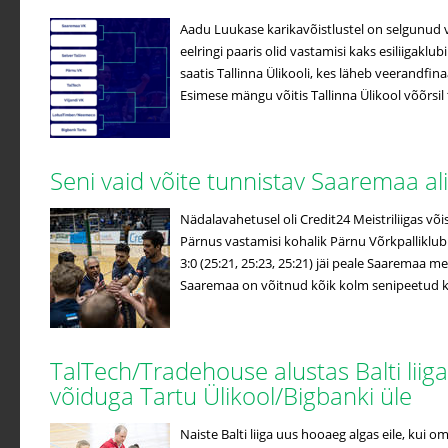
Aadu Luukase karikavõistlustel on selgunud v
eelringi paaris olid vastamisi kaks esiliigaklub
saatis Tallinna Ülikooli, kes läheb veerandfin
Esimese mängu võitis Tallinna Ülikool võõrsil t
Seni vaid võite tunnistav Saaremaa a
Nädalavahetusel oli Credit24 Meistriliigas võis
Pärnus vastamisi kohalik Pärnu Võrkpalliklub
3:0 (25:21, 25:23, 25:21) jäi peale Saaremaa me
Saaremaa on võitnud kõik kolm senipeetud koh
TalTech/Tradehouse alustas Balti liiga
võiduga Tartu Ülikool/Bigbanki üle
Naiste Balti liiga uus hooaeg algas eile, kui o