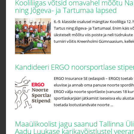
Kooliliigas võtsid omavahel mõõtu Na
ning Jõgeva- ja Tartumaa lapsed
6.-9. klasside osalusel mängitav Kooliliiga 12
Tartus ning Jõgeva- ja Tartumaal. Enim käis võ
üksteiselt mõõtu viis poiste ja neli tüdrukute
turniiri võitis Kreenholmi Gümnaasium, kellele 
Kandideeri ERGO noorsportlase stip
ERGO Insurance SE (edaspidi – ERGO) toetab t
eluviise ja annab oma panuse noorte spordih
ERGO välja noorte sportlaste (vanuses 18 kuni
sportlaskarjääri jätkamist iseseisva elu alus
toetada lootustandvate noorte ...
Maaülikoolist jagu saanud Tallinna Ül
Aadu Luukase karikavõistlustel veera