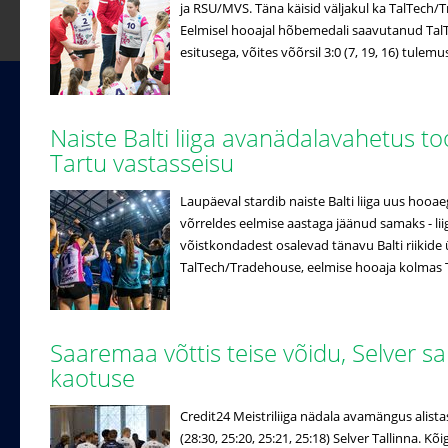
ja RSU/MVS. Täna käisid väljakul ka TalTech/
Eelmisel hooajal hõbemedali saavutanud Tal
esitusega, võites võõrsil 3:0 (7, 19, 16) tulemus
Naiste Balti liiga avanädalavahetus to
Tartu vastasseisu
Laupäeval stardib naiste Balti liiga uus hooa
võrreldes eelmise aastaga jäänud samaks - lii
võistkondadest osalevad tänavu Balti riikide ü
TalTech/Tradehouse, eelmise hooaja kolmas Ta
Saaremaa võttis teise võidu, Selver s
kaotuse
Credit24 Meistriliiga nädala avamängus alista
(28:30, 25:20, 25:21, 25:18) Selver Tallinna. 