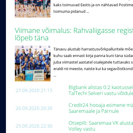
kaks toimuvad Eestis ja on nähtavad Postimehe
toimuma pidanud ...
Viimane võimalus: Rahvaliigasse regi
lõpeb täna
Tänavu alustab harrastusvõrkpalluritele mõe
kuhu saab ennast kirja panna kuni täna süda
juba viimastel aastatel osalejatele tuttavak
eraldi nii meeste, naiste kui ka segavõistko
...
Bigbank alistas 0:2 kaotusse
27.09.2020 21:15
TalTechi Selveri vastu võidul
Credit24 hooaja esimene män
26.09.2020 20:30
Saaremaale ja Pärnule
Otsepilt: Saaremaa VK alus
25.09.2020 22:30
Volley vastu