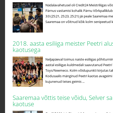
Nädalavahetusel oli Credit24 Meistriliigas võis
Pärnus vastamisi kohalik Pärnu Võrkpalliklub
3:0 (25:21, 25:23, 25:21) jäi peale Saaremaa me
Saaremaa on võitnud kõik kolm senipeetud koh
2018. aasta esiliiga meister Peetri a
kaotusega
Neljapäeval toimus naiste esiliigas põhiturniir
aastal esiliigas kuldmedali saavutanud Peetri 
Toys/Neemeco. Kolm võidupunkti kirjutas ta
Kodusaalis mänginud Peetri kaotas avageimi
kujunenud teises geimis ...
Saaremaa võttis teise võidu, Selver s
kaotuse