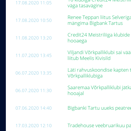
17.08.2020 11:05
väga tasavägine
Renee Teppan liitus Selverig
17.08.2020 10:50
mängima Bigbank Tartus
Credit24 Meistriliiga klubid
11.08.2020 13:20
hooaega
Viljandi Võrkpalliklubi sai 
11.07.2020 13:45
liitub Meelis Kivisild
Läti rahvuskoondise kapten t
06.07.2020 13:35
Võrkpalliklubiga
Saaremaa Võrkpalliklubi jätk
06.07.2020 11:30
hooajal
Bigbanki Tartu uueks peatree
07.06.2020 14:40
Tradehouse veebruarikuu pa
17.03.2020 12:10