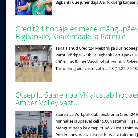
Bigbanki uue juhendaja Alar Rikbergi karjäär 
Credit24 hooaja esimene mängupäev 
Bigbankile, Saaremaale ja Pärnule
Täna alanud Credit24 Meistriliiga uus hooaeg
Pärnu Võrkpalliklubi ja Bigbank Tartu jaoks.
võõrustas Rainer Vassiljevi juhendatav Selver
Tartut ning pidi vastu võtma 2:3 (11:25, 26:28,
Otsepilt: Saaremaa VK alustab hooae
Amber Volley vastu
Saaremaa Võrkpalliklubi peab oma Credit24 M
minnakse laupäeval kell 15.00 vastamisi liig
Mängust näeb ka otsepilti. Kõik Eestis toim
Postimehes. Vaata otsepilti: Vaata tulemusi ja