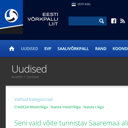
EESTI KEEL
UUDISED
EVF
SAALIVÕRKPALL
RAND
KOOND
Uudised
Avaleht
/
Uudised
Valitud kategooriad
Credit24 Meistriliiga
Naiste meistriliiga
Naiste I liiga
Seni vaid võite tunnistav Saaremaa a