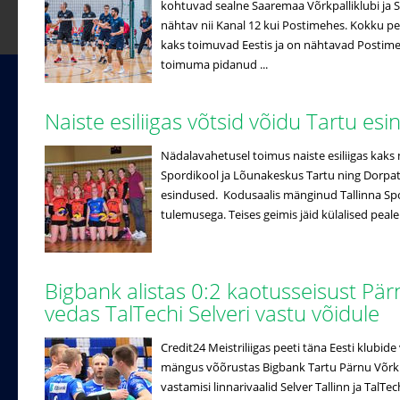
kohtuvad sealne Saaremaa Võrkpalliklubi ja Se
nähtav nii Kanal 12 kui Postimehes. Kokku pe
kaks toimuvad Eestis ja on nähtavad Postimehe
toimuma pidanud ...
Naiste esiliigas võtsid võidu Tartu es
Nädalavahetusel toimus naiste esiliigas kaks 
Spordikool ja Lõunakeskus Tartu ning Dorpat/
esindused. Kodusaalis mänginud Tallinna Spo
tulemusega. Teises geimis jäid külalised peale
Bigbank alistas 0:2 kaotusseisust Pär
vedas TalTechi Selveri vastu võidule
Credit24 Meistriliigas peeti täna Eesti klubi
mängus võõrustas Bigbank Tartu Pärnu Võrkpal
vastamisi linnarivaalid Selver Tallinn ja TalTe