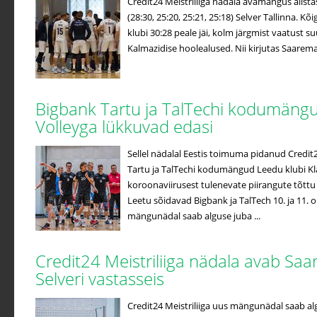
Credit24 Meistriliiga nädala avamängus alista
(28:30, 25:20, 25:21, 25:18) Selver Tallinna. 
klubi 30:28 peale jäi, kolm järgmist vaatust 
Kalmazidise hoolealused. Nii kirjutas Saaremaa 
Bigbank Tartu ja TalTechi kodumän
Volleyga lükkuvad edasi
Sellel nädalal Eestis toimuma pidanud Credi
Tartu ja TalTechi kodumängud Leedu klubi K
koroonaviirusest tulenevate piirangute tõttu e
Leetu sõidavad Bigbank ja TalTech 10. ja 11. o
mängunädal saab alguse juba ...
Credit24 Meistriliiga nädala avab Saa
Selveri vastasseis
Credit24 Meistriliiga uus mängunädal saab al