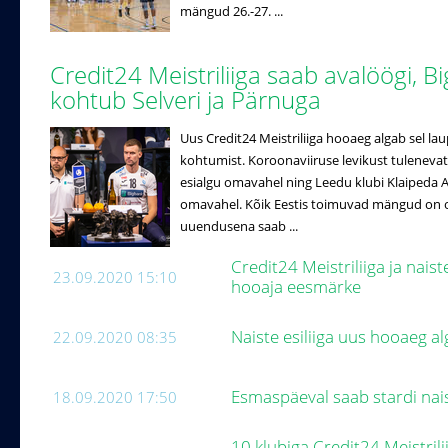
mängud 26.-27. ...
Credit24 Meistriliiga saab avalöögi, B
kohtub Selveri ja Pärnuga
Uus Credit24 Meistriliiga hooaeg algab sel la
kohtumist. Koroonaviiruse levikust tulenevat
esialgu omavahel ning Leedu klubi Klaipeda A
omavahel. Kõik Eestis toimuvad mängud on o
uuendusena saab ...
Credit24 Meistriliiga ja naist
23.09.2020 15:10
hooaja eesmärke
Naiste esiliiga uus hooaeg a
22.09.2020 08:35
Esmaspäeval saab stardi nai
18.09.2020 17:50
10 klubiga Credit24 Meistril