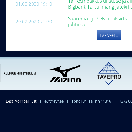
TalTech pakkus üllatuse ja a
01.03.2020 19:10
Bigbank Tartu, mängijatekrii
Saaremaa ja Selver läksid ve
29.02.2020 21:30
juhtima
LAE VEEL...
Eesti Võrkpalli Liit
|
evf@evf.ee
|
Tondi 84, Tallinn 11316
|
+372 6