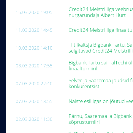
Credit24 Meistriliiga veebru
16.03.2020 19:05
nurgaründaja Albert Hurt
Credit24 Meistriliiga finaalt
11.03.2020 14:45
Tiitlikaitsja Bigbank Tartu, S
10.03.2020 14:10
selgitavad Credit24 Meistrili
Bigbank Tartu sai TalTechi ül
08.03.2020 17:55
finaalturniiril
Selver ja Saaremaa jõudsid fi
07.03.2020 22:40
konkurentsist
Naiste esiliigas on jõutud v
07.03.2020 13:55
Pärnu, Saaremaa ja Bigbank 
02.03.2020 11:30
sõprusturniiri