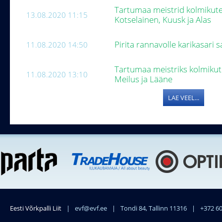
Tartumaa meistrid kolmikute
13.08.2020 11:15
Kotselainen, Kuusk ja Alas
Pirita rannavolle karikasari 
11.08.2020 14:50
Tartumaa meistriks kolmikute
11.08.2020 13:10
Meilus ja Lääne
LAE VEEL...
Eesti Võrkpalli Liit
|
evf@evf.ee
|
Tondi 84, Tallinn 11316
|
+372 6