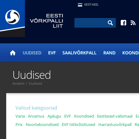
EESTI KEEL
UUDISED
EVF
SAALIVÕRKPALL
RAND
KOOND
Uudised
Avaleht
/
Uudised
Valitud kategooriad
Varia
Arvamus
Ajalugu
EVF
Koondised
Eestlased välismaal
E
Prix
Noortekoondised
EVF tiitlivõistlused
Harrastusvõrkpall
Ra