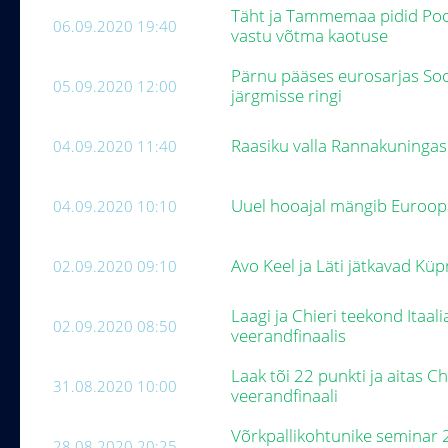
Täht ja Tammemaa pidid Pool
06.09.2020 19:40
vastu võtma kaotuse
Pärnu pääses eurosarjas So
05.09.2020 12:00
järgmisse ringi
Raasiku valla Rannakuninga
04.09.2020 11:40
Uuel hooajal mängib Euroopa 
04.09.2020 10:10
Avo Keel ja Läti jätkavad Küp
02.09.2020 09:10
Laagi ja Chieri teekond Itaal
02.09.2020 08:50
veerandfinaalis
Laak tõi 22 punkti ja aitas Ch
31.08.2020 10:00
veerandfinaali
Võrkpallikohtunike seminar 
28.08.2020 20:25