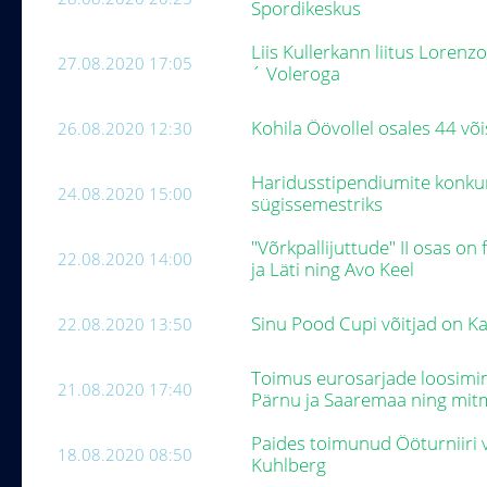
Spordikeskus
Liis Kullerkann liitus Lorenz
27.08.2020 17:05
´ Voleroga
Kohila Öövollel osales 44 v
26.08.2020 12:30
Haridusstipendiumite konku
24.08.2020 15:00
sügissemestriks
"Võrkpallijuttude" II osas o
22.08.2020 14:00
ja Läti ning Avo Keel
Sinu Pood Cupi võitjad on Kai
22.08.2020 13:50
Toimus eurosarjade loosimin
21.08.2020 17:40
Pärnu ja Saaremaa ning mi
Paides toimunud Ööturniiri v
18.08.2020 08:50
Kuhlberg