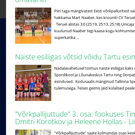
Piiri taga mängivatest Eesti võrkpalluritest
hakkama Mart Naaber, kes krooniti CV Terueli
Teruel alistas 3:0 (25:19, 25:13, 25:18) Unicaj
kuulunud Naaber tegi kaasa kogu kohtumise j
superkarika ...
Naiste esiliigas võtsid võidu Tartu es
Nädalavahetusel toimus naiste esiliigas kaks 
Spordikool ja Lõunakeskus Tartu ning Dorpat/
esindused. Kodusaalis mänginud Tallinna Spo
tulemusega. Teises geimis jäid külalised peale
"Võrkpallijuttude" 3. osa: fookuses T
Dmitri Korotkov ja Heleene Hollas - 
"Võrkpallijuttude" saate kolmandas osas ke