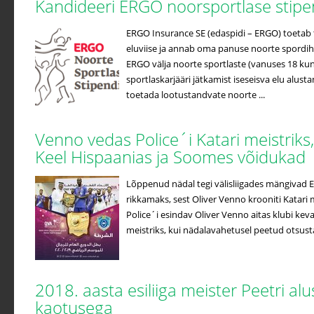
Kandideeri ERGO noorsportlase stip
ERGO Insurance SE (edaspidi – ERGO) toetab t
eluviise ja annab oma panuse noorte spordih
ERGO välja noorte sportlaste (vanuses 18 kuni
sportlaskarjääri jätkamist iseseisva elu alus
toetada lootustandvate noorte ...
Venno vedas Police´i Katari meistriks
Keel Hispaanias ja Soomes võidukad
Lõppenud nädal tegi välisliigades mängivad Ees
rikkamaks, sest Oliver Venno krooniti Katari m
Police´i esindav Oliver Venno aitas klubi kev
meistriks, kui nädalavahetusel peetud otsustav
2018. aasta esiliiga meister Peetri a
kaotusega