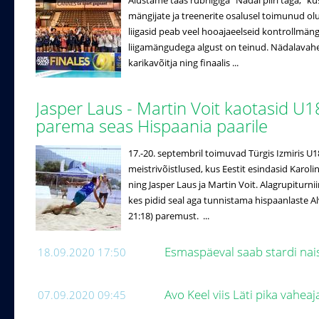
Alustame taas rubriigiga "Nädal piiri taga," k
mängijate ja treenerite osalusel toimunud ol
liigasid peab veel hooajaeelseid kontrollmäng
liigamängudega algust on teinud. Nädalavahe
karikavõitja ning finaalis ...
Jasper Laus - Martin Voit kaotasid U1
parema seas Hispaania paarile
17.-20. septembril toimuvad Türgis Izmiris U
meistrivõistlused, kus Eestit esindasid Karo
ning Jasper Laus ja Martin Voit. Alagrupiturniir
kes pidid seal aga tunnistama hispaanlaste Alv
21:18) paremust. ...
Esmaspäeval saab stardi nai
18.09.2020 17:50
Avo Keel viis Läti pika vaheaj
07.09.2020 09:45