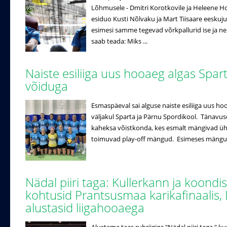
Lõhmusele - Dmitri Korotkovile ja Heleene Hol
esiduo Kusti Nõlvaku ja Mart Tiisaare eeskuj
esimesi samme tegevad võrkpallurid ise ja n
saab teada: Miks ...
Naiste esiliiga uus hooaeg algas Spar
võiduga
Esmaspäeval sai alguse naiste esiliiga uus ho
väljakul Sparta ja Pärnu Spordikool. Tänavuse
kaheksa võistkonda, kes esmalt mängivad ühe r
toimuvad play-off mängud. Esimeses mängus 
Nädal piiri taga: Kullerkann ja koondi
kohtusid Prantsusmaa karikafinaalis, 
alustasid liigahooaega