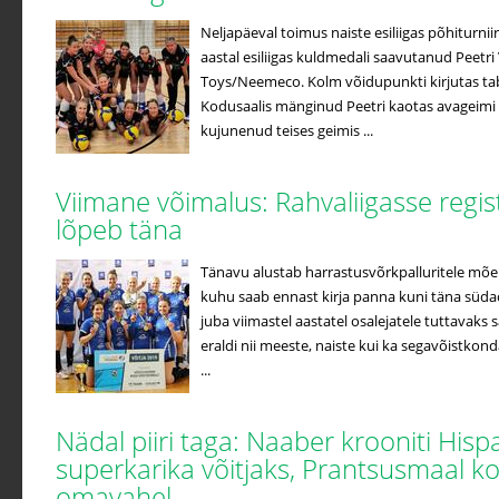
Neljapäeval toimus naiste esiliigas põhiturniir
aastal esiliigas kuldmedali saavutanud Peetri 
Toys/Neemeco. Kolm võidupunkti kirjutas ta
Kodusaalis mänginud Peetri kaotas avageimi
kujunenud teises geimis ...
Viimane võimalus: Rahvaliigasse regi
lõpeb täna
Tänavu alustab harrastusvõrkpalluritele mõe
kuhu saab ennast kirja panna kuni täna süda
juba viimastel aastatel osalejatele tuttavak
eraldi nii meeste, naiste kui ka segavõistko
...
Nädal piiri taga: Naaber krooniti Hisp
superkarika võitjaks, Prantsusmaal k
omavahel