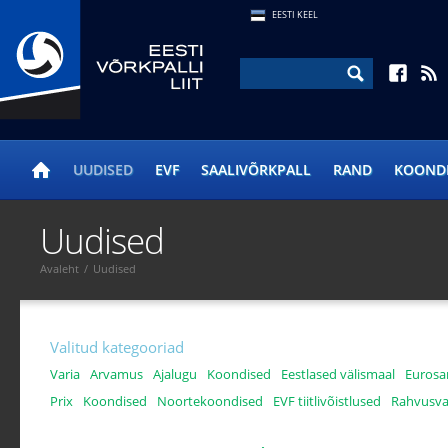
EESTI KEEL
UUDISED
EVF
SAALIVÕRKPALL
RAND
KOOND
Uudised
Avaleht
/
Uudised
Valitud kategooriad
Varia
Arvamus
Ajalugu
Koondised
Eestlased välismaal
Eurosa
Prix
Koondised
Noortekoondised
EVF tiitlivõistlused
Rahvusva