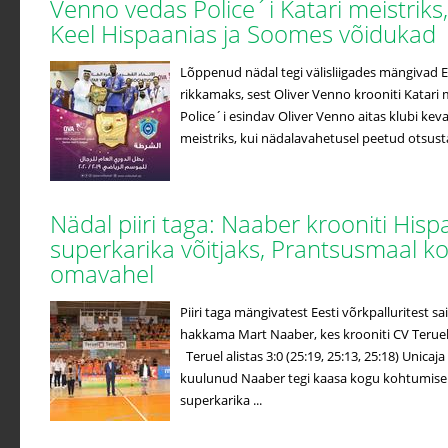
Venno vedas Police´i Katari meistriks
Keel Hispaanias ja Soomes võidukad
Lõppenud nädal tegi välisliigades mängivad Ees
rikkamaks, sest Oliver Venno krooniti Katari m
Police´i esindav Oliver Venno aitas klubi kev
meistriks, kui nädalavahetusel peetud otsustav
Nädal piiri taga: Naaber krooniti Hisp
superkarika võitjaks, Prantsusmaal k
omavahel
Piiri taga mängivatest Eesti võrkpalluritest
hakkama Mart Naaber, kes krooniti CV Terueli
Teruel alistas 3:0 (25:19, 25:13, 25:18) Unicaj
kuulunud Naaber tegi kaasa kogu kohtumise j
superkarika ...