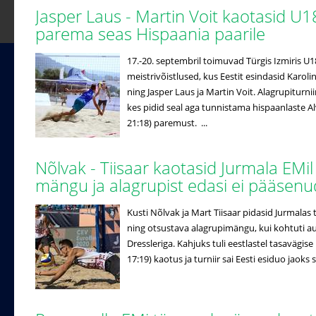
Jasper Laus - Martin Voit kaotasid U1
parema seas Hispaania paarile
17.-20. septembril toimuvad Türgis Izmiris U
meistrivõistlused, kus Eestit esindasid Karo
ning Jasper Laus ja Martin Voit. Alagrupiturniir
kes pidid seal aga tunnistama hispaanlaste Alv
21:18) paremust. ...
Nõlvak - Tiisaar kaotasid Jurmala EMil
mängu ja alagrupist edasi ei pääsen
Kusti Nõlvak ja Mart Tiisaar pidasid Jurmalas
ning otsustava alagrupimängu, kui kohtuti au
Dressleriga. Kahjuks tuli eestlastel tasavägise
17:19) kaotus ja turniir sai Eesti esiduo jaoks s