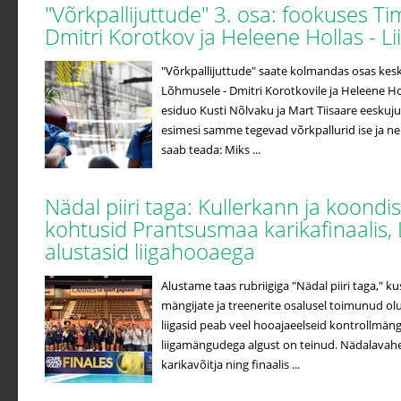
"Võrkpallijuttude" 3. osa: fookuses T
Dmitri Korotkov ja Heleene Hollas - 
"Võrkpallijuttude" saate kolmandas osas ke
Lõhmusele - Dmitri Korotkovile ja Heleene Hol
esiduo Kusti Nõlvaku ja Mart Tiisaare eeskuj
esimesi samme tegevad võrkpallurid ise ja n
saab teada: Miks ...
Nädal piiri taga: Kullerkann ja koondi
kohtusid Prantsusmaa karikafinaalis, 
alustasid liigahooaega
Alustame taas rubriigiga "Nädal piiri taga," k
mängijate ja treenerite osalusel toimunud ol
liigasid peab veel hooajaeelseid kontrollmäng
liigamängudega algust on teinud. Nädalavahe
karikavõitja ning finaalis ...