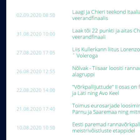
Laagi ja Chieri teekond Itaal
02.09.2020 08:50
veerandfinaalis
Laak tõi 22 punkti ja aitas Ch
31.08.2020 10:00
veerandfinaali
Liis Kullerkann liitus Lorenz
27.08.2020 17:05
´ Voleroga
Nõlvak - Tiisaar loositi ranna
26.08.2020 12:55
alagruppi
"Võrkpallijuttude" II osas o
22.08.2020 14:00
ja Läti ning Avo Keel
Toimus eurosarjade loosimin
21.08.2020 17:40
Pärnu ja Saaremaa ning mi
Eesti paremad rannavõrkpall
10.08.2020 10:50
meistrivõistluste etappidel