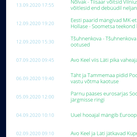
Nõlvak - Tiisaar võitsid Viln
13.09.2020 17:55
võitlesid end debüüdil nelj
Eesti paarid mängivad MK-et
12.09.2020 19:20
Hollase - Soometsa teekond 
Tšuhnenkova - Tšuhnenkova ü
12.09.2020 15:30
ootused
Avo Keel viis Läti pika vaheaj
07.09.2020 09:45
Täht ja Tammemaa pidid Pool
06.09.2020 19:40
vastu võtma kaotuse
Pärnu pääses eurosarjas So
05.09.2020 12:00
järgmisse ringi
Uuel hooajal mängib Euroopa 
04.09.2020 10:10
Avo Keel ja Läti jätkavad Küp
02.09.2020 09:10