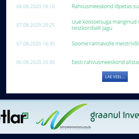
Rahvusmeeskond lõpetas suv
08.08.2020 18:10
Uue koosseisuga mänginud r
07.08.2020 20:25
teistkordselt jagu
Soome rannavolle meistrivõis
07.08.2020 16:35
Eesti rahvusmeeskond alista
06.08.2020 20:30
LAE VEEL...