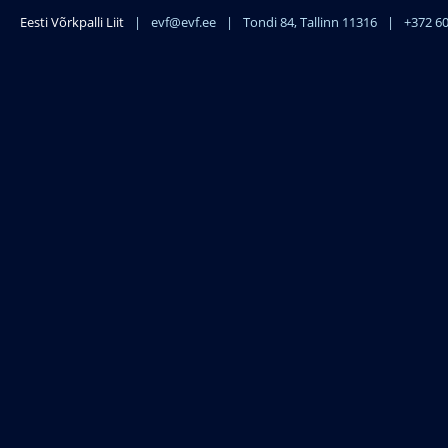
Eesti Võrkpalli Liit
|
evf@evf.ee
|
Tondi 84, Tallinn 11316
|
+372 6