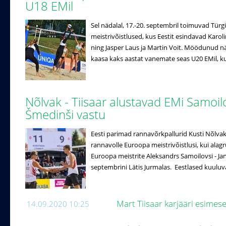
U18 EMil
Sel nädalal, 17.-20. septembril toimuvad Türg
meistrivõistlused, kus Eestit esindavad Kar
ning Jasper Laus ja Martin Voit. Möödunud 
kaasa kaks aastat vanemate seas U20 EMil, kus
Nõlvak - Tiisaar alustavad EMi Samoilo
Šmedinši vastu
Eesti parimad rannavõrkpallurid Kusti Nõlvak
rannavolle Euroopa meistrivõistlusi, kui ala
Euroopa meistrite Aleksandrs Samoilovsi - Ja
septembrini Lätis Jurmalas. Eestlased kuuluvad 
Mart Tiisaar karjääri esimese
14.09.2020 10:25