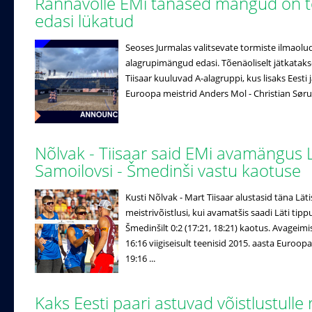
Rannavolle EMi tänased mängud on t
edasi lükatud
Seoses Jurmalas valitsevate tormiste ilmaolu
alagrupimängud edasi. Tõenäoliselt jätkatakse
Tiisaar kuuluvad A-alagruppi, kus lisaks Eesti
Euroopa meistrid Anders Mol - Christian Søru
Nõlvak - Tiisaar said EMi avamängus L
Samoilovsi - Šmedinši vastu kaotuse
Kusti Nõlvak - Mart Tiisaar alustasid täna Lä
meistrivõistlusi, kui avamatšis saadi Läti tipp
Šmedinšilt 0:2 (17:21, 18:21) kaotus. Avageimis
16:16 viigiseisult teenisid 2015. aasta Euroopa
19:16 ...
Kaks Eesti paari astuvad võistlustulle