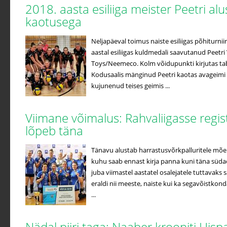
2018. aasta esiliiga meister Peetri a
kaotusega
Neljapäeval toimus naiste esiliigas põhiturniir
aastal esiliigas kuldmedali saavutanud Peetri 
Toys/Neemeco. Kolm võidupunkti kirjutas ta
Kodusaalis mänginud Peetri kaotas avageimi
kujunenud teises geimis ...
Viimane võimalus: Rahvaliigasse regi
lõpeb täna
Tänavu alustab harrastusvõrkpalluritele mõe
kuhu saab ennast kirja panna kuni täna süda
juba viimastel aastatel osalejatele tuttavak
eraldi nii meeste, naiste kui ka segavõistko
...
Nädal piiri taga: Naaber krooniti Hisp