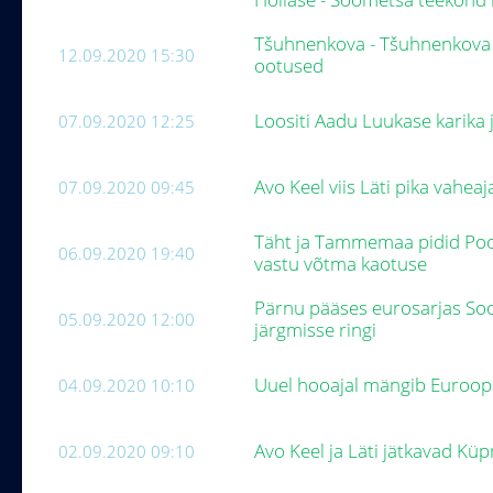
Tšuhnenkova - Tšuhnenkova ü
12.09.2020 15:30
ootused
Loositi Aadu Luukase karika j
07.09.2020 12:25
Avo Keel viis Läti pika vaheaj
07.09.2020 09:45
Täht ja Tammemaa pidid Pool
06.09.2020 19:40
vastu võtma kaotuse
Pärnu pääses eurosarjas So
05.09.2020 12:00
järgmisse ringi
Uuel hooajal mängib Euroopa 
04.09.2020 10:10
Avo Keel ja Läti jätkavad Küp
02.09.2020 09:10