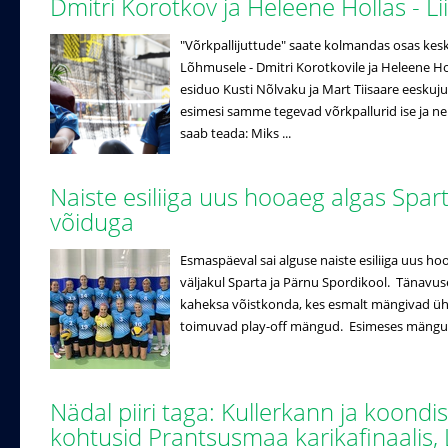
Dmitri Korotkov ja Heleene Hollas - 
"Võrkpallijuttude" saate kolmandas osas ke
Lõhmusele - Dmitri Korotkovile ja Heleene Hol
esiduo Kusti Nõlvaku ja Mart Tiisaare eeskuj
esimesi samme tegevad võrkpallurid ise ja n
saab teada: Miks ...
Naiste esiliiga uus hooaeg algas Spar
võiduga
Esmaspäeval sai alguse naiste esiliiga uus ho
väljakul Sparta ja Pärnu Spordikool. Tänavuse
kaheksa võistkonda, kes esmalt mängivad ühe r
toimuvad play-off mängud. Esimeses mängus 
Nädal piiri taga: Kullerkann ja koondi
kohtusid Prantsusmaa karikafinaalis, 