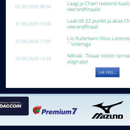
Laagi ja Chieri teekond Itaal
02.09.2020 08:50
veerandfinaalis
Laak tõi 22 punkti ja aitas Ch
31.08.2020 10:00
veerandfinaali
Liis Kullerkann liitus Lorenz
27.08.2020 17:05
´ Voleroga
Nõlvak - Tiisaar loositi ranna
26.08.2020 12:55
alagruppi
LAE VEEL...