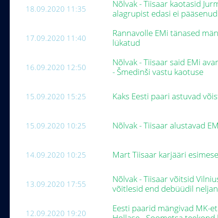
Nõlvak - Tiisaar kaotasid Jur
18.09.2020 11:35
alagrupist edasi ei pääsenu
Rannavolle EMi tänased män
17.09.2020 11:40
lükatud
Nõlvak - Tiisaar said EMi av
16.09.2020 12:50
- Šmedinši vastu kaotuse
Kaks Eesti paari astuvad või
15.09.2020 15:25
Nõlvak - Tiisaar alustavad E
15.09.2020 10:25
Mart Tiisaar karjääri esimese
14.09.2020 10:25
Nõlvak - Tiisaar võitsid Viln
13.09.2020 17:55
võitlesid end debüüdil nelj
Eesti paarid mängivad MK-et
12.09.2020 19:20
Hollase - Soometsa teekond 