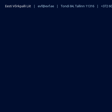
Eesti Võrkpalli Liit
|
evf@evf.ee
|
Tondi 84, Tallinn 11316
|
+372 6