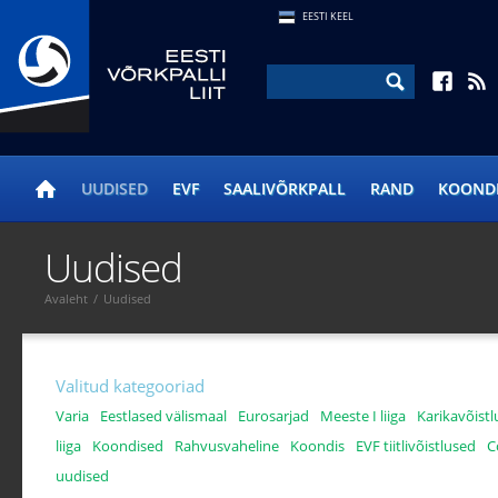
EESTI KEEL
UUDISED
EVF
SAALIVÕRKPALL
RAND
KOOND
Uudised
Avaleht
/
Uudised
Valitud kategooriad
Varia
Eestlased välismaal
Eurosarjad
Meeste I liiga
Karikavõist
liiga
Koondised
Rahvusvaheline
Koondis
EVF tiitlivõistlused
C
uudised