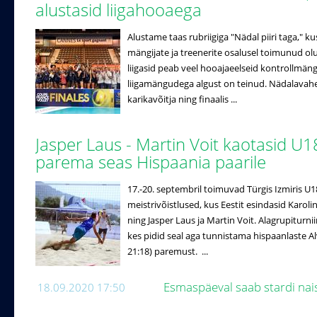
alustasid liigahooaega
Alustame taas rubriigiga "Nädal piiri taga," k
mängijate ja treenerite osalusel toimunud ol
liigasid peab veel hooajaeelseid kontrollmäng
liigamängudega algust on teinud. Nädalavahe
karikavõitja ning finaalis ...
Jasper Laus - Martin Voit kaotasid U1
parema seas Hispaania paarile
17.-20. septembril toimuvad Türgis Izmiris U
meistrivõistlused, kus Eestit esindasid Karo
ning Jasper Laus ja Martin Voit. Alagrupiturniir
kes pidid seal aga tunnistama hispaanlaste Alv
21:18) paremust. ...
Esmaspäeval saab stardi nai
18.09.2020 17:50