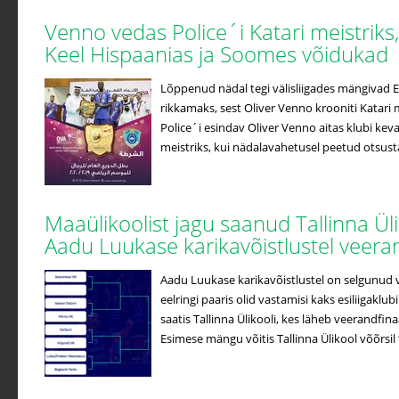
Venno vedas Police´i Katari meistriks
Keel Hispaanias ja Soomes võidukad
Lõppenud nädal tegi välisliigades mängivad Ees
rikkamaks, sest Oliver Venno krooniti Katari m
Police´i esindav Oliver Venno aitas klubi kev
meistriks, kui nädalavahetusel peetud otsustav
Maaülikoolist jagu saanud Tallinna Ül
Aadu Luukase karikavõistlustel veera
Aadu Luukase karikavõistlustel on selgunud v
eelringi paaris olid vastamisi kaks esiliigaklub
saatis Tallinna Ülikooli, kes läheb veerandfin
Esimese mängu võitis Tallinna Ülikool võõrsil t