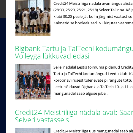
Credit24 Meistriliiga nädala avamängus alista
(28:30, 25:20, 25:21, 25:18) Selver Tallinna. 
klubi 30:28 peale jäi, kolm järgmist vaatust 
Kalmazidise hoolealused. Nii kirjutas Saaremaa 
Bigbank Tartu ja TalTechi kodumän
Volleyga lükkuvad edasi
Sellel nädalal Eestis toimuma pidanud Credi
Tartu ja TalTechi kodumängud Leedu klubi K
koroonaviirusest tulenevate piirangute tõttu e
Leetu sõidavad Bigbank ja TalTech 10. ja 11. o
mängunädal saab alguse juba ...
Credit24 Meistriliiga nädala avab Saa
Selveri vastasseis
Credit24 Meistriliiga uus mängunädal saab al