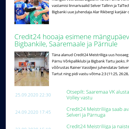
vastamisi linnarivaalid Selver Tallinn ja TalTe
Bigbanki uue juhendaja Alar Rikbergi karjäär 
Credit24 hooaja esimene mängupäev 
Bigbankile, Saaremaale ja Pärnule
Täna alanud Credit24 Meistriliiga uus hooaeg
Pärnu Võrkpalliklubi ja Bigbank Tartu jaoks.
võõrustas Rainer Vassiljevi juhendatav Selver
Tartut ning pidi vastu võtma 2:3 (11:25, 26:28,
Otsepilt: Saaremaa VK alus
25.09.2020 22:30
Volley vastu
Credit24 Meistriliiga saab a
24.09.2020 17:45
Selveri ja Pärnuga
Credit24 Meistriliiga ja naist