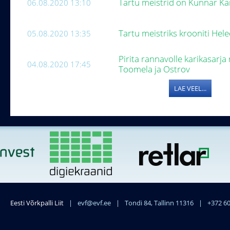
Tartu meistrid on Kunnar K
06.08.2020 13:10
Tartu meistriks krooniti Hel
05.08.2020 13:35
Pirita rannavolle karikasarja 
04.08.2020 17:45
Toomela ja Ostrov
LAE VEEL...
Eesti Võrkpalli Liit
|
evf@evf.ee
|
Tondi 84, Tallinn 11316
|
+372 6