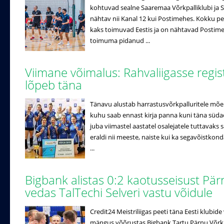
kohtuvad sealne Saaremaa Võrkpalliklubi ja Se
nähtav nii Kanal 12 kui Postimehes. Kokku pe
kaks toimuvad Eestis ja on nähtavad Postimehe
toimuma pidanud ...
Viimane võimalus: Rahvaliigasse regi
lõpeb täna
Tänavu alustab harrastusvõrkpalluritele mõe
kuhu saab ennast kirja panna kuni täna süda
juba viimastel aastatel osalejatele tuttavak
eraldi nii meeste, naiste kui ka segavõistko
...
Bigbank alistas 0:2 kaotusseisust Pär
vedas TalTechi Selveri vastu võidule
Credit24 Meistriliigas peeti täna Eesti klubi
mängus võõrustas Bigbank Tartu Pärnu Võrkpal