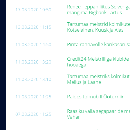
Renee Teppan liitus Selverig
17.08.2020 10:50
mängima Bigbank Tartus
Tartumaa meistrid kolmikute
13.08.2020 11:15
Kotselainen, Kuusk ja Alas
Pirita rannavolle karikasari 
11.08.2020 14:50
Credit24 Meistriliiga klubid
11.08.2020 13:20
hooaega
Tartumaa meistriks kolmikute
11.08.2020 13:10
Meilus ja Lääne
Paides toimub II Ööturniir
11.08.2020 11:25
Raasiku valla segapaaride mei
07.08.2020 11:25
Vahar