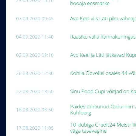
23.09.2020 15:10
hooaja eesmärke
Avo Keel viis Läti pika vaheaj
07.09.2020 09:45
Raasiku valla Rannakuninga
04.09.2020 11:40
Avo Keel ja Läti jätkavad Küp
02.09.2020 09:10
Kohila Öövollel osales 44 v
26.08.2020 12:30
Sinu Pood Cupi võitjad on Kai
22.08.2020 13:50
Paides toimunud Ööturniiri v
18.08.2020 08:50
Kuhlberg
10 klubiga Credit24 Meistril
17.08.2020 11:05
väga tasavägine