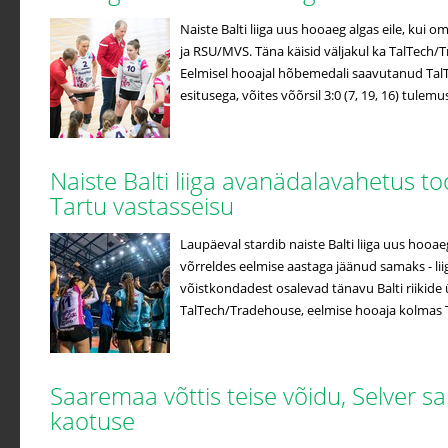
Naiste Balti liiga uus hooaeg algas eile, kui o
ja RSU/MVS. Täna käisid väljakul ka TalTech/
Eelmisel hooajal hõbemedali saavutanud Tal
esitusega, võites võõrsil 3:0 (7, 19, 16) tulemus
Naiste Balti liiga avanädalavahetus to
Tartu vastasseisu
Laupäeval stardib naiste Balti liiga uus hooa
võrreldes eelmise aastaga jäänud samaks - lii
võistkondadest osalevad tänavu Balti riikide ü
TalTech/Tradehouse, eelmise hooaja kolmas Ta
Saaremaa võttis teise võidu, Selver s
kaotuse