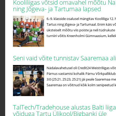
Kooliliigas võtsid omavahel mõõtu Na
ning Jõgeva- ja Tartumaa lapsed
6.-9. klasside osalusel mängitav Kooliliiga 12
Tartus ning Jõgeva- ja Tartumaal. Enim käis võ
üksteiselt mõõtu viis poiste ja neli tüdrukute
turniiri võitis Kreenholmi Gümnaasium, kellele 
Seni vaid võite tunnistav Saaremaa a
Nädalavahetusel oli Credit24 Meistriliigas võis
Pärnus vastamisi kohalik Pärnu Võrkpalliklub
3:0 (25:21, 25:23, 25:21) jäi peale Saaremaa me
Saaremaa on võitnud kõik kolm senipeetud koh
TalTech/Tradehouse alustas Balti liiga
võiduga Tartu Ülikool/Bigbanki üle