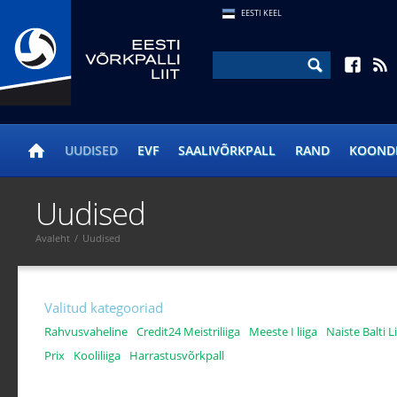
EESTI KEEL
UUDISED
EVF
SAALIVÕRKPALL
RAND
KOOND
Uudised
Avaleht
/
Uudised
Valitud kategooriad
Rahvusvaheline
Credit24 Meistriliiga
Meeste I liiga
Naiste Balti L
Prix
Kooliliiga
Harrastusvõrkpall