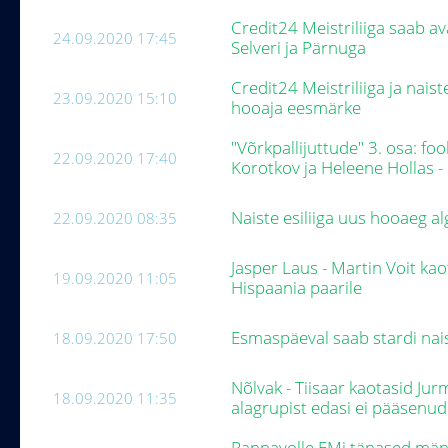
Credit24 Meistriliiga saab a
24.09.2020 17:45
Selveri ja Pärnuga
Credit24 Meistriliiga ja naist
23.09.2020 15:10
hooaja eesmärke
"Võrkpallijuttude" 3. osa: f
22.09.2020 17:40
Korotkov ja Heleene Hollas -
Naiste esiliiga uus hooaeg a
22.09.2020 08:35
Jasper Laus - Martin Voit k
19.09.2020 11:05
Hispaania paarile
Esmaspäeval saab stardi nai
18.09.2020 17:50
Nõlvak - Tiisaar kaotasid Jur
18.09.2020 11:35
alagrupist edasi ei pääsenu
Rannavolle EMi tänased män