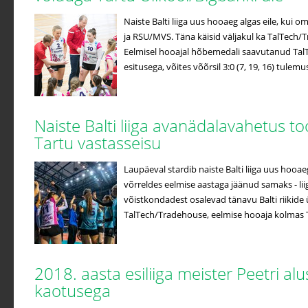
Naiste Balti liiga uus hooaeg algas eile, kui o
ja RSU/MVS. Täna käisid väljakul ka TalTech/
Eelmisel hooajal hõbemedali saavutanud Tal
esitusega, võites võõrsil 3:0 (7, 19, 16) tulemus
Naiste Balti liiga avanädalavahetus to
Tartu vastasseisu
Laupäeval stardib naiste Balti liiga uus hooa
võrreldes eelmise aastaga jäänud samaks - lii
võistkondadest osalevad tänavu Balti riikide ü
TalTech/Tradehouse, eelmise hooaja kolmas Ta
2018. aasta esiliiga meister Peetri a
kaotusega