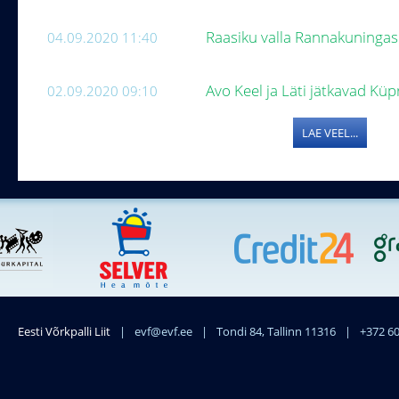
Raasiku valla Rannakuninga
04.09.2020 11:40
Avo Keel ja Läti jätkavad Küp
02.09.2020 09:10
LAE VEEL...
Eesti Võrkpalli Liit
|
evf@evf.ee
|
Tondi 84, Tallinn 11316
|
+372 6