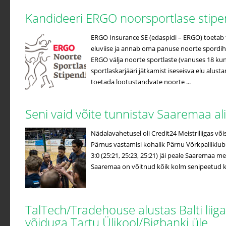
Kandideeri ERGO noorsportlase stip
ERGO Insurance SE (edaspidi – ERGO) toetab t
eluviise ja annab oma panuse noorte spordih
ERGO välja noorte sportlaste (vanuses 18 kuni
sportlaskarjääri jätkamist iseseisva elu alus
toetada lootustandvate noorte ...
Seni vaid võite tunnistav Saaremaa a
Nädalavahetusel oli Credit24 Meistriliigas võis
Pärnus vastamisi kohalik Pärnu Võrkpalliklub
3:0 (25:21, 25:23, 25:21) jäi peale Saaremaa me
Saaremaa on võitnud kõik kolm senipeetud koh
TalTech/Tradehouse alustas Balti liiga
võiduga Tartu Ülikool/Bigbanki üle