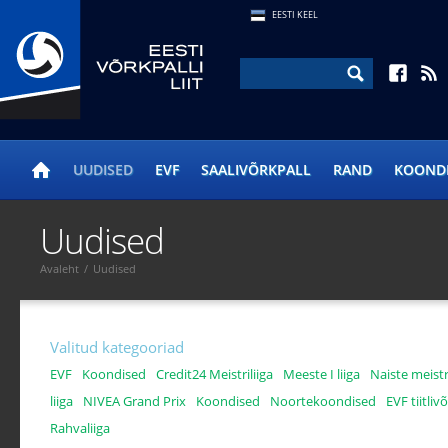
EESTI KEEL
UUDISED
EVF
SAALIVÕRKPALL
RAND
KOOND
Uudised
Avaleht
/
Uudised
Valitud kategooriad
EVF
Koondised
Credit24 Meistriliiga
Meeste I liiga
Naiste meistri
liiga
NIVEA Grand Prix
Koondised
Noortekoondised
EVF tiitliv
Rahvaliiga