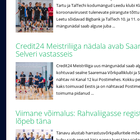
Tartu ja TalTechi kodumängud Leedu klubi K
koroonaviirusest tulenevate piirangute tõttu e
Leetu sõidavad Bigbank ja TalTech 10. ja 11. o
mängunädal saab alguse juba ...
Credit24 Meistriliiga nädala avab Saa
Selveri vastasseis
Credit24 Meistriliiga uus mängunädal saab al
kohtuvad sealne Saaremaa Võrkpalliklubi ja Se
nähtav nii Kanal 12 kui Postimehes. Kokku pe
kaks toimuvad Eestis ja on nähtavad Postimehe
toimuma pidanud ...
Viimane võimalus: Rahvaliigasse regi
lõpeb täna
Tänavu alustab harrastusvõrkpalluritele mõe
kuhu saab ennast kirja panna kuni täna süda