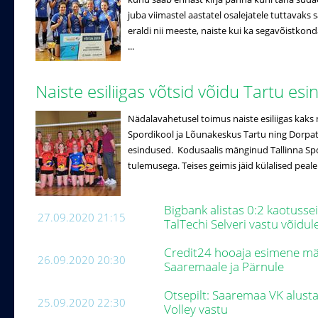
juba viimastel aastatel osalejatele tuttavak
eraldi nii meeste, naiste kui ka segavõistko
...
Naiste esiliigas võtsid võidu Tartu es
Nädalavahetusel toimus naiste esiliigas kaks 
Spordikool ja Lõunakeskus Tartu ning Dorpat/
esindused. Kodusaalis mänginud Tallinna Spo
tulemusega. Teises geimis jäid külalised peale
Bigbank alistas 0:2 kaotusse
27.09.2020 21:15
TalTechi Selveri vastu võidul
Credit24 hooaja esimene män
26.09.2020 20:30
Saaremaale ja Pärnule
Otsepilt: Saaremaa VK alus
25.09.2020 22:30
Volley vastu