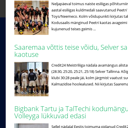
Neljapäeval toimus naiste esiliigas põhiturniir
aastal esiliigas kuldmedali saavutanud Peetri 
Toys/Neemeco. Kolm võidupunkti kirjutas ta
Kodusaalis mänginud Peetri kaotas avageimi
kujunenud teises geimis ...
Saaremaa võttis teise võidu, Selver s
kaotuse
Credit24 Meistriliiga nädala avamängus alista
(28:30, 25:20, 25:21, 25:18) Selver Tallinna. 
klubi 30:28 peale jäi, kolm järgmist vaatust 
Kalmazidise hoolealused. Nii kirjutas Saaremaa 
Bigbank Tartu ja TalTechi kodumän
Volleyga lükkuvad edasi
Sellel nädalal Eestis toimuma pidanud Credi