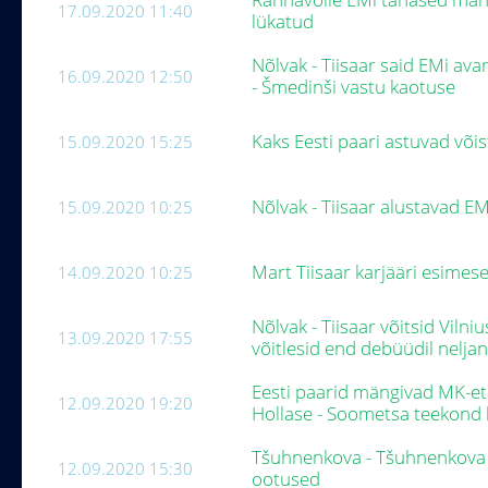
17.09.2020 11:40
lükatud
Nõlvak - Tiisaar said EMi av
16.09.2020 12:50
- Šmedinši vastu kaotuse
Kaks Eesti paari astuvad või
15.09.2020 15:25
Nõlvak - Tiisaar alustavad E
15.09.2020 10:25
Mart Tiisaar karjääri esimese
14.09.2020 10:25
Nõlvak - Tiisaar võitsid Viln
13.09.2020 17:55
võitlesid end debüüdil nelj
Eesti paarid mängivad MK-et
12.09.2020 19:20
Hollase - Soometsa teekond 
Tšuhnenkova - Tšuhnenkova ü
12.09.2020 15:30
ootused