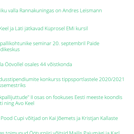
iku valla Rannakuningas on Andres Leismann
Keel ja Läti jätkavad Küprosel EMi kursil
pallikohtunike seminar 20. septembril Paide
dikeskus
la Öövollel osales 44 võistkonda
dusstipendiumite konkurss tippsportlastele 2020/2021
ssemestriks
kpallijuttude" II osas on fookuses Eesti meeste koondis
äti ning Avo Keel
 Pood Cupi võitjad on Kai Jõemets ja Kristjan Kallaste
es toimunud Ööturniiri võitsid Mailis Pajumägi ja Karl