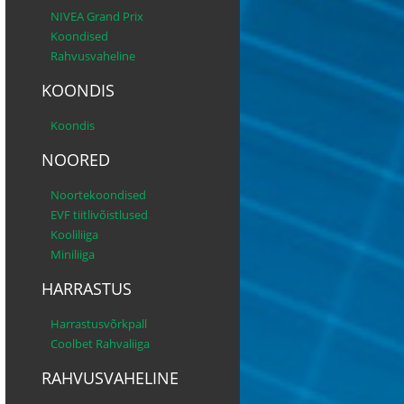
NIVEA Grand Prix
Koondised
Rahvusvaheline
KOONDIS
Koondis
NOORED
Noortekoondised
EVF tiitlivõistlused
Kooliliiga
Miniliiga
HARRASTUS
Harrastusvõrkpall
Coolbet Rahvaliiga
RAHVUSVAHELINE