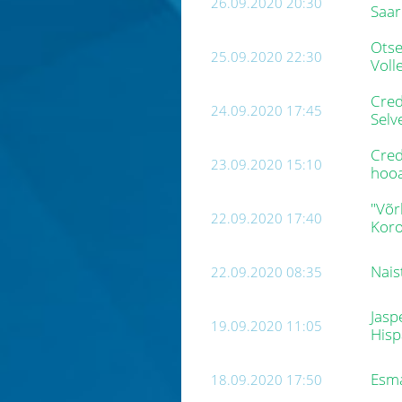
26.09.2020 20:30
Saar
Otse
25.09.2020 22:30
Voll
Cred
24.09.2020 17:45
Selv
Cred
23.09.2020 15:10
hoo
"Võr
22.09.2020 17:40
Koro
Nais
22.09.2020 08:35
Jasp
19.09.2020 11:05
Hisp
Esma
18.09.2020 17:50