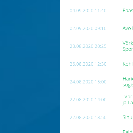
Raas
04.09.2020 11:40
Avo 
02.09.2020 09:10
Võrk
28.08.2020 20:25
Spor
Kohi
26.08.2020 12:30
Hari
24.08.2020 15:00
sügi
"Võr
22.08.2020 14:00
ja L
Sinu
22.08.2020 13:50
Paid