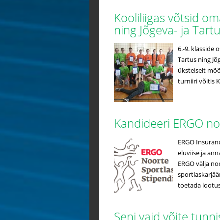
Kooliliigas võtsid 
ning Jõgeva- ja Tar
6.-9. klasside 
Tartus ning Jõ
üksteiselt mõõt
turniiri võitis
Kandideeri ERGO no
ERGO Insurance
eluviise ja an
ERGO välja noo
sportlaskarjää
toetada lootus
Seni vaid võite tunn