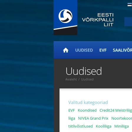
UUDISED
EVF
SAALIVÕ
Uudised
Avaleht
/
Uudised
Valitud kategooriad
EVF
Koondised
Credit24 Meistrilii
liiga
NIVEA Grand Prix
Noortekoo
tiitlivõistlused
Kooliliiga
Miniliiga