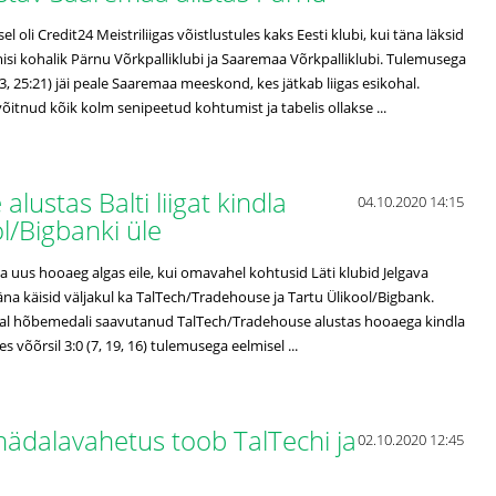
 oli Credit24 Meistriliigas võistlustules kaks Eesti klubi, kui täna läksid
si kohalik Pärnu Võrkpalliklubi ja Saaremaa Võrkpalliklubi. Tulemusega
23, 25:21) jäi peale Saaremaa meeskond, kes jätkab liigas esikohal.
itnud kõik kolm senipeetud kohtumist ja tabelis ollakse ...
lustas Balti liigat kindla
04.10.2020 14:15
ol/Bigbanki üle
iga uus hooaeg algas eile, kui omavahel kohtusid Läti klubid Jelgava
na käisid väljakul ka TalTech/Tradehouse ja Tartu Ülikool/Bigbank.
jal hõbemedali saavutanud TalTech/Tradehouse alustas hooaega kindla
es võõrsil 3:0 (7, 19, 16) tulemusega eelmisel ...
vanädalavahetus toob TalTechi ja
02.10.2020 12:45