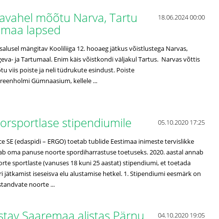
omavahel mõõtu Narva, Tartu
18.06.2024 00:00
tumaa lapsed
osalusel mängitav Kooliliiga 12. hooaeg jätkus võistlustega Narvas,
geva- ja Tartumaal. Enim käis võistkondi väljakul Tartus. Narvas võttis
u viis poiste ja neli tüdrukute esindust. Poiste
 Kreenholmi Gümnaasium, kellele ...
orsportlase stipendiumile
05.10.2020 17:25
 SE (edaspidi – ERGO) toetab tublide Eestimaa inimeste tervislikke
nab oma panuse noorte spordiharrastuse toetuseks. 2020. aastal annab
rte sportlaste (vanuses 18 kuni 25 aastat) stipendiumi, et toetada
ri jätkamist iseseisva elu alustamise hetkel. 1. Stipendiumi eesmärk on
tandvate noorte ...
istav Saaremaa alistas Pärnu
04.10.2020 19:05