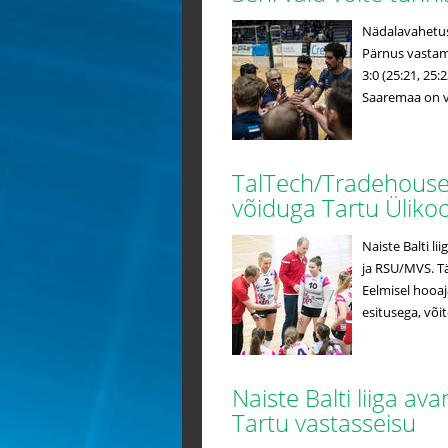
Nädalavahetusel
Pärnus vastami
3:0 (25:21, 25:
Saaremaa on võ
TalTech/Tradehouse a
võiduga Tartu Üliko
Naiste Balti li
ja RSU/MVS. Tä
Eelmisel hooa
esitusega, võit
Naiste Balti liiga a
Tartu vastasseisu