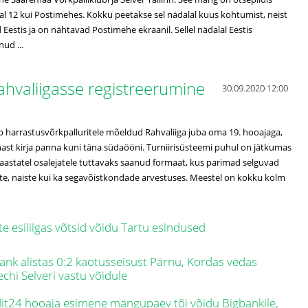
al 12 kui Postimehes. Kokku peetakse sel nädalal kuus kohtumist, neist
Eestis ja on nähtavad Postimehe ekraanil. Sellel nädalal Eestis
ud ...
ahvaliigasse registreerumine
30.09.2020 12:00
 harrastusvõrkpalluritele mõeldud Rahvaliiga juba oma 19. hooajaga,
ast kirja panna kuni täna südaööni. Turniirisüsteemi puhul on jätkumas
 aastatel osalejatele tuttavaks saanud formaat, kus parimad selguvad
ste, naiste kui ka segavõistkondade arvestuses. Meestel on kokku kolm
te esiliigas võtsid võidu Tartu esindused
ank alistas 0:2 kaotusseisust Pärnu, Kordas vedas
echi Selveri vastu võidule
it24 hooaja esimene mängupäev tõi võidu Bigbankile,