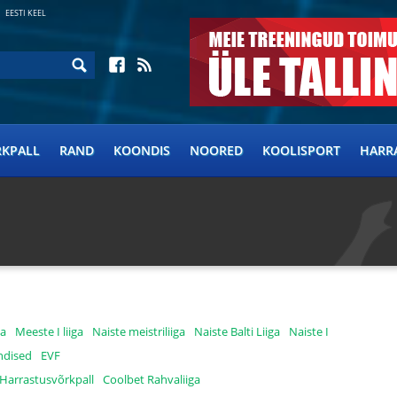
EESTI KEEL
RKPALL
RAND
KOONDIS
NOORED
KOOLISPORT
HARR
ga
Meeste I liiga
Naiste meistriliiga
Naiste Balti Liiga
Naiste I
ndised
EVF
Harrastusvõrkpall
Coolbet Rahvaliiga