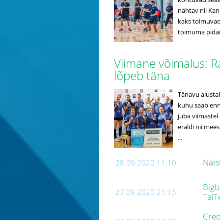
nähtav nii Kan
kaks toimuvad 
toimuma pidan
Viimane võimalus: R
lõpeb täna
Tänavu alustab
kuhu saab enn
juba viimastel
eraldi nii mee
...
Nais
28.09.2020 11:10
Bigb
27.09.2020 21:15
TalT
Cred