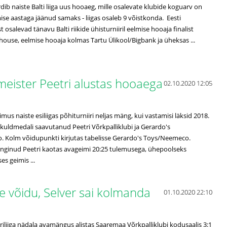
dib naiste Balti liiga uus hooaeg, mille osalevate klubide koguarv on
ise aastaga jäänud samaks - liigas osaleb 9 võistkonda. Eesti
osalevad tänavu Balti riikide ühisturniiril eelmise hooaja finalist
ouse, eelmise hooaja kolmas Tartu Ülikool/Bigbank ja üheksas ...
 meister Peetri alustas hooaega
02.10.2020 12:05
mus naiste esiliigas põhiturniiri neljas mäng, kui vastamisi läksid 2018.
as kuldmedali saavutanud Peetri Võrkpalliklubi ja Gerardo's
 Kolm võidupunkti kirjutas tabelisse Gerardo's Toys/Neemeco.
nginud Peetri kaotas avageimi 20:25 tulemusega, ühepoolseks
es geimis ...
e võidu, Selver sai kolmanda
01.10.2020 22:10
riliiga nädala avamängus alistas Saaremaa Võrkpalliklubi kodusaalis 3:1