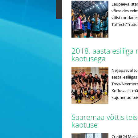
Laupäeval star
võrreldes eelm
võistkondadest 
TalTech/Tradeh
2018. aasta esiliiga
kaotusega
Neljapäeval toi
aastal esiliig
Toys/Neemeco.
Kodusaalis mä
kujunenud teis
Saaremaa võttis teis
kaotuse
Credit24 Meist