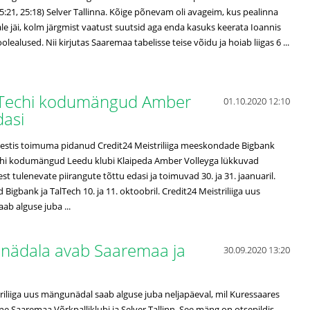
 25:21, 25:18) Selver Tallinna. Kõige põnevam oli avageim, kus pealinna
ale jäi, kolm järgmist vaatust suutsid aga enda kasuks keerata Ioannis
lealused. Nii kirjutas Saaremaa tabelisse teise võidu ja hoiab liigas 6 ...
alTechi kodumängud Amber
01.10.2020 12:10
dasi
 Eestis toimuma pidanud Credit24 Meistriliiga meeskondade Bigbank
echi kodumängud Leedu klubi Klaipeda Amber Volleyga lükkuvad
st tulenevate piirangute tõttu edasi ja toimuvad 30. ja 31. jaanuaril.
Bigbank ja TalTech 10. ja 11. oktoobril. Credit24 Meistriliiga uus
b alguse juba ...
a nädala avab Saaremaa ja
30.09.2020 13:20
riliiga uus mängunädal saab alguse juba neljapäeval, mil Kuressaares
e Saaremaa Võrkpalliklubi ja Selver Tallinn. See mäng on otsepildis