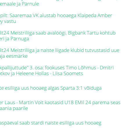
emaale ja Pärnule
pilt: Saaremaa VK alustab hooaega Klaipeda Amber
ey vastu
it24 Meistriliiga saab avalöögi, Bigbank Tartu kohtub
eri ja Pärnuga
it24 Meistriliiga ja naiste liigade klubid tutvustasid uue
aja eesmärke
kpallijuttude" 3. osa: fookuses Timo Lõhmus - Dmitri
tkov ja Heleene Hollas - Liisa Soomets
te esiliiga uus hooaeg algas Sparta 3:1 võiduga
er Laus - Martin Voit kaotasid U18 EMil 24 parema seas
aania paarile
späeval saab stardi naiste esiliiga uus hooaeg