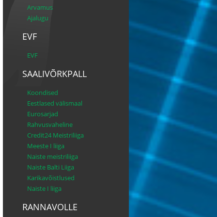
Arvamus
Ajalugu
EVF
EVF
SAALIVÕRKPALL
Koondised
Eestlased välismaal
Eurosarjad
Rahvusvaheline
Credit24 Meistriliiga
Meeste I liiga
Naiste meistriliiga
Naiste Balti Liiga
Karikavõistlused
Naiste I liiga
RANNAVOLLE