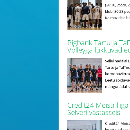
(28:30, 25:20,
klubi 30:28 pe
Kalmazidise hoo
Bigbank Tartu ja T
Volleyga lükkuvad e
Sellel nädalal
Tartu ja TalT
koroonaviiruse
Leetu sõidavad 
mängunädal saa
Credit24 Meistriliig
Selveri vastasseis
Credit24 Meist
kohtuvad sealn