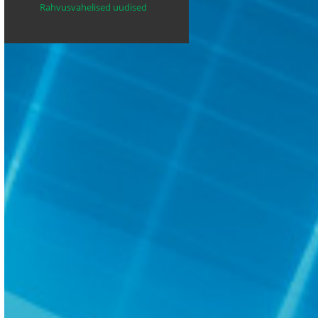
Rahvusvahelised uudised