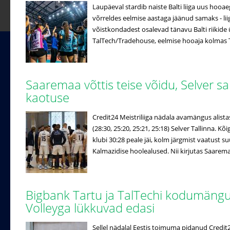
Laupäeval stardib naiste Balti liiga uus hooa
võrreldes eelmise aastaga jäänud samaks - lii
võistkondadest osalevad tänavu Balti riikide ü
TalTech/Tradehouse, eelmise hooaja kolmas Ta
Saaremaa võttis teise võidu, Selver s
kaotuse
Credit24 Meistriliiga nädala avamängus alista
(28:30, 25:20, 25:21, 25:18) Selver Tallinna. 
klubi 30:28 peale jäi, kolm järgmist vaatust 
Kalmazidise hoolealused. Nii kirjutas Saaremaa 
Bigbank Tartu ja TalTechi kodumän
Volleyga lükkuvad edasi
Sellel nädalal Eestis toimuma pidanud Credi