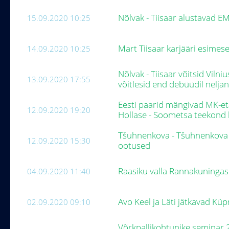
Nõlvak - Tiisaar alustavad E
15.09.2020 10:25
Mart Tiisaar karjääri esimese
14.09.2020 10:25
Nõlvak - Tiisaar võitsid Viln
13.09.2020 17:55
võitlesid end debüüdil nelj
Eesti paarid mängivad MK-et
12.09.2020 19:20
Hollase - Soometsa teekond 
Tšuhnenkova - Tšuhnenkova ü
12.09.2020 15:30
ootused
Raasiku valla Rannakuninga
04.09.2020 11:40
Avo Keel ja Läti jätkavad Küp
02.09.2020 09:10
Võrkpallikohtunike seminar 