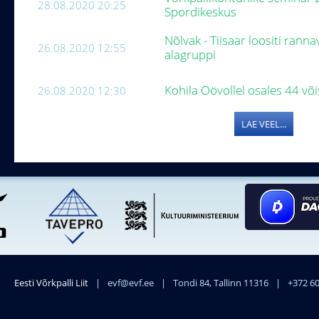
28.08.2020 20:25
Spordikeskus
Nõlvak - Tiisaar loositi ranna
26.08.2020 12:55
alagruppi
Kohila Öövollel osales 44 v
26.08.2020 12:30
LAE VEEL...
Eesti Võrkpalli Liit
|
evf@evf.ee
|
Tondi 84, Tallinn 11316
|
+372 6