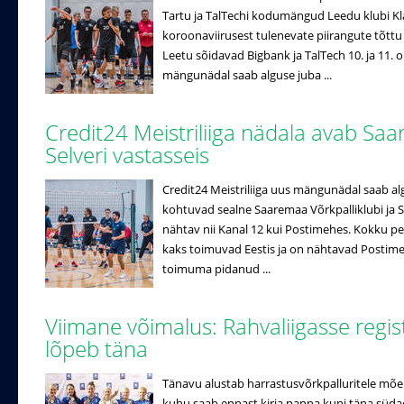
Tartu ja TalTechi kodumängud Leedu klubi K
koroonaviirusest tulenevate piirangute tõttu e
Leetu sõidavad Bigbank ja TalTech 10. ja 11. o
mängunädal saab alguse juba ...
Credit24 Meistriliiga nädala avab Saa
Selveri vastasseis
Credit24 Meistriliiga uus mängunädal saab al
kohtuvad sealne Saaremaa Võrkpalliklubi ja Se
nähtav nii Kanal 12 kui Postimehes. Kokku pe
kaks toimuvad Eestis ja on nähtavad Postimehe
toimuma pidanud ...
Viimane võimalus: Rahvaliigasse regi
lõpeb täna
Tänavu alustab harrastusvõrkpalluritele mõe
kuhu saab ennast kirja panna kuni täna süda