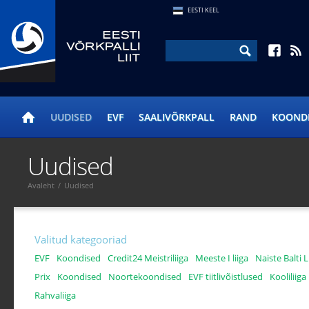
EESTI KEEL
UUDISED
EVF
SAALIVÕRKPALL
RAND
KOOND
Uudised
Avaleht
/
Uudised
Valitud kategooriad
EVF
Koondised
Credit24 Meistriliiga
Meeste I liiga
Naiste Balti L
Prix
Koondised
Noortekoondised
EVF tiitlivõistlused
Kooliliiga
Rahvaliiga