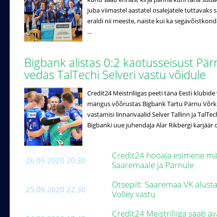
juba viimastel aastatel osalejatele tuttavak
eraldi nii meeste, naiste kui ka segavõistko
...
Bigbank alistas 0:2 kaotusseisust Pär
vedas TalTechi Selveri vastu võidule
Credit24 Meistriliigas peeti täna Eesti klubi
mängus võõrustas Bigbank Tartu Pärnu Võrkpal
vastamisi linnarivaalid Selver Tallinn ja TalTe
Bigbanki uue juhendaja Alar Rikbergi karjäär 
Credit24 hooaja esimene män
26.09.2020 20:30
Saaremaale ja Pärnule
Otsepilt: Saaremaa VK alus
25.09.2020 22:30
Volley vastu
Credit24 Meistriliiga saab a