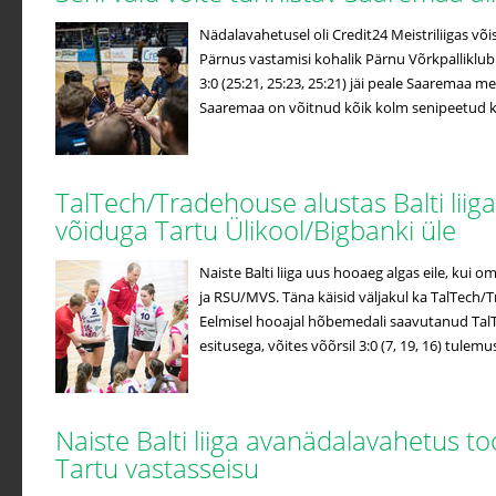
Nädalavahetusel oli Credit24 Meistriliigas võis
Pärnus vastamisi kohalik Pärnu Võrkpalliklub
3:0 (25:21, 25:23, 25:21) jäi peale Saaremaa me
Saaremaa on võitnud kõik kolm senipeetud koh
TalTech/Tradehouse alustas Balti liiga
võiduga Tartu Ülikool/Bigbanki üle
Naiste Balti liiga uus hooaeg algas eile, kui o
ja RSU/MVS. Täna käisid väljakul ka TalTech/
Eelmisel hooajal hõbemedali saavutanud Tal
esitusega, võites võõrsil 3:0 (7, 19, 16) tulemus
Naiste Balti liiga avanädalavahetus to
Tartu vastasseisu