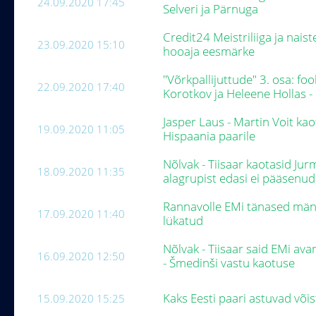
24.09.2020 17:45
Selveri ja Pärnuga
Credit24 Meistriliiga ja naist
23.09.2020 15:10
hooaja eesmärke
"Võrkpallijuttude" 3. osa: f
22.09.2020 17:40
Korotkov ja Heleene Hollas -
Jasper Laus - Martin Voit k
19.09.2020 11:05
Hispaania paarile
Nõlvak - Tiisaar kaotasid Jur
18.09.2020 11:35
alagrupist edasi ei pääsenu
Rannavolle EMi tänased män
17.09.2020 11:40
lükatud
Nõlvak - Tiisaar said EMi av
16.09.2020 12:50
- Šmedinši vastu kaotuse
Kaks Eesti paari astuvad või
15.09.2020 15:25