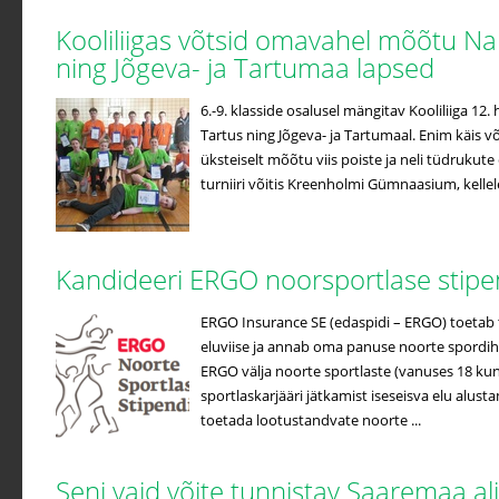
Kooliliigas võtsid omavahel mõõtu Na
ning Jõgeva- ja Tartumaa lapsed
6.-9. klasside osalusel mängitav Kooliliiga 12
Tartus ning Jõgeva- ja Tartumaal. Enim käis võ
üksteiselt mõõtu viis poiste ja neli tüdrukute
turniiri võitis Kreenholmi Gümnaasium, kellele 
Kandideeri ERGO noorsportlase stip
ERGO Insurance SE (edaspidi – ERGO) toetab t
eluviise ja annab oma panuse noorte spordih
ERGO välja noorte sportlaste (vanuses 18 kuni
sportlaskarjääri jätkamist iseseisva elu alus
toetada lootustandvate noorte ...
Seni vaid võite tunnistav Saaremaa a