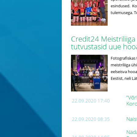
esindused. Ko
tulemusega. Tei
Credit24 Meistriliiga 
tutvustasid uue ho
Fotografiskas t
meistriliiga üh
eelseisva hooaj
Eestist, neli L
"Võr
22.09.2020 17:40
Koro
Nais
22.09.2020 08:35
Näda