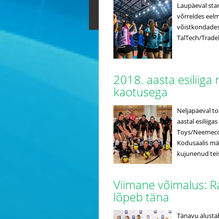
Laupäeval star
võrreldes eelm
võistkondadest 
TalTech/Tradeh
2018. aasta esiliiga
kaotusega
Neljapäeval toi
aastal esiliig
Toys/Neemeco.
Kodusaalis mä
kujunenud teis
Viimane võimalus: R
lõpeb täna
Tänavu alustab