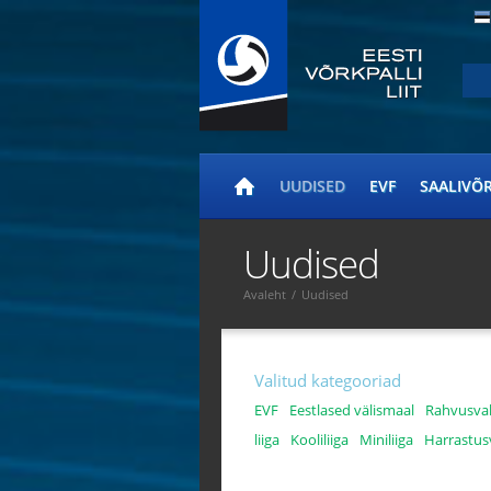
UUDISED
EVF
SAALIVÕ
Uudised
Avaleht
/
Uudised
Valitud kategooriad
EVF
Eestlased välismaal
Rahvusva
liiga
Kooliliiga
Miniliiga
Harrastus