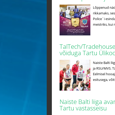
Lõppenud nädal
rikkamaks, sest
Police´i esind
meistriks, kui
TalTech/Tradehouse a
võiduga Tartu Üliko
Naiste Balti li
ja RSU/MVS. Tä
Eelmisel hooa
esitusega, võit
Naiste Balti liiga a
Tartu vastasseisu