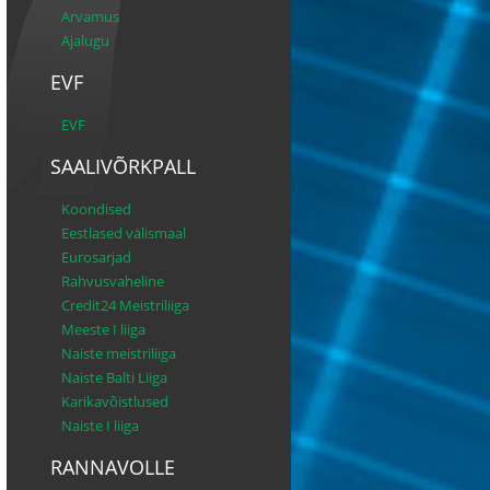
Arvamus
Ajalugu
EVF
EVF
SAALIVÕRKPALL
Koondised
Eestlased välismaal
Eurosarjad
Rahvusvaheline
Credit24 Meistriliiga
Meeste I liiga
Naiste meistriliiga
Naiste Balti Liiga
Karikavõistlused
Naiste I liiga
RANNAVOLLE