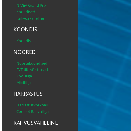
NIVEA Grand Prix
Koondised
Rahvusvaheline
KOONDIS
Koondis
NOORED
Noortekoondised
EVF tiitlivõistlused
Kooliliiga
Miniliiga
HARRASTUS
Harrastusvõrkpall
Coolbet Rahvaliiga
RAHVUSVAHELINE