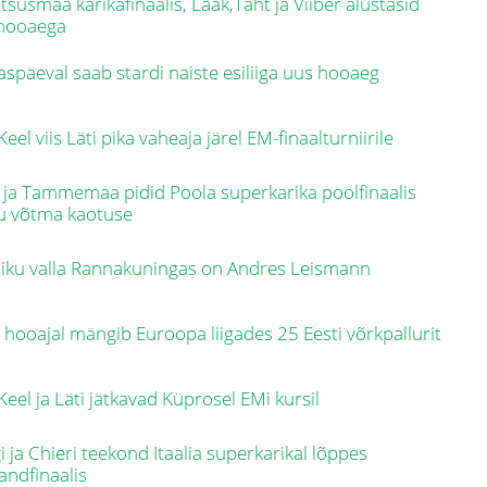
tsusmaa karikafinaalis, Laak,Täht ja Viiber alustasid
ahooaega
späeval saab stardi naiste esiliiga uus hooaeg
Keel viis Läti pika vaheaja järel EM-finaalturniirile
 ja Tammemaa pidid Poola superkarika poolfinaalis
u võtma kaotuse
iku valla Rannakuningas on Andres Leismann
 hooajal mängib Euroopa liigades 25 Eesti võrkpallurit
Keel ja Läti jätkavad Küprosel EMi kursil
i ja Chieri teekond Itaalia superkarikal lõppes
andfinaalis