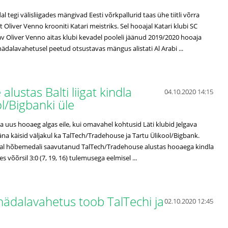
 tegi välisliigades mängivad Eesti võrkpallurid taas ühe tiitli võrra
 Oliver Venno krooniti Katari meistriks. Sel hooajal Katari klubi SC
av Oliver Venno aitas klubi kevadel pooleli jäänud 2019/2020 hooaja
 nädalavahetusel peetud otsustavas mängus alistati Al Arabi ...
lustas Balti liigat kindla
04.10.2020 14:15
ol/Bigbanki üle
iga uus hooaeg algas eile, kui omavahel kohtusid Läti klubid Jelgava
na käisid väljakul ka TalTech/Tradehouse ja Tartu Ülikool/Bigbank.
jal hõbemedali saavutanud TalTech/Tradehouse alustas hooaega kindla
es võõrsil 3:0 (7, 19, 16) tulemusega eelmisel ...
vanädalavahetus toob TalTechi ja
02.10.2020 12:45