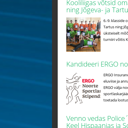
Kooliliigas võtsid 
ning Jõgeva- ja Tar
6.-9. klasside 
Tartus ning Jõ
üksteiselt mõõt
turniiri võitis
Kandideeri ERGO no
ERGO Insurance
eluviise ja an
ERGO välja noo
sportlaskarjää
toetada lootus
Venno vedas Police´i
Keel Hispaanias ja