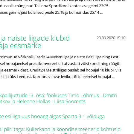
dusaalis mänginud Tallinna Spordikool kaotas avageimi 23:25
ses geimis jäid külalised peale 25:19 ja kolmandas 25:14 ...
ja naiste liigade klubid
23.09.2020 15:10
oaja eesmärke
oimunud võrkpalli Credit24 Meistriliiga ja naiste Balti liiga ning Eesti
isel hooajaeelsel pressikonverentsil tutvustati võistkondi ning räägiti
a eesmärkidest. Credit24 Meistriliigas oasleb sel hooajal 10 klubi, viis
ätist ja üks Leedust. Koroonaviiruse leviku tõttu eelmisel hooajal ...
kpallijuttude" 3. osa: fookuses Timo Lõhmus - Dmitri
tkov ja Heleene Hollas - Liisa Soomets
te esiliiga uus hooaeg algas Sparta 3:1 võiduga
l piiri taga: Kullerkann ja koondise treenerid kohtusid