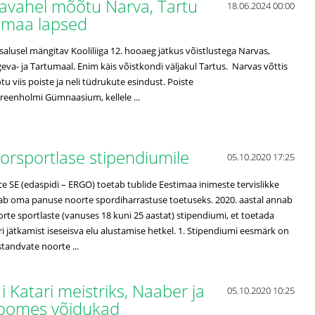
omavahel mõõtu Narva, Tartu
18.06.2024 00:00
tumaa lapsed
osalusel mängitav Kooliliiga 12. hooaeg jätkus võistlustega Narvas,
geva- ja Tartumaal. Enim käis võistkondi väljakul Tartus. Narvas võttis
u viis poiste ja neli tüdrukute esindust. Poiste
 Kreenholmi Gümnaasium, kellele ...
orsportlase stipendiumile
05.10.2020 17:25
 SE (edaspidi – ERGO) toetab tublide Eestimaa inimeste tervislikke
nab oma panuse noorte spordiharrastuse toetuseks. 2020. aastal annab
rte sportlaste (vanuses 18 kuni 25 aastat) stipendiumi, et toetada
ri jätkamist iseseisva elu alustamise hetkel. 1. Stipendiumi eesmärk on
tandvate noorte ...
 Katari meistriks, Naaber ja
05.10.2020 10:25
 Soomes võidukad