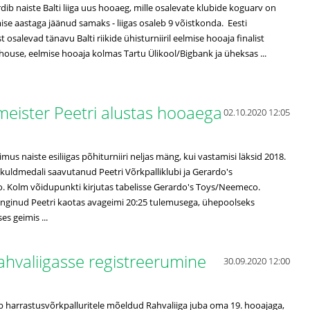
dib naiste Balti liiga uus hooaeg, mille osalevate klubide koguarv on
ise aastaga jäänud samaks - liigas osaleb 9 võistkonda. Eesti
osalevad tänavu Balti riikide ühisturniiril eelmise hooaja finalist
ouse, eelmise hooaja kolmas Tartu Ülikool/Bigbank ja üheksas ...
 meister Peetri alustas hooaega
02.10.2020 12:05
mus naiste esiliigas põhiturniiri neljas mäng, kui vastamisi läksid 2018.
as kuldmedali saavutanud Peetri Võrkpalliklubi ja Gerardo's
 Kolm võidupunkti kirjutas tabelisse Gerardo's Toys/Neemeco.
nginud Peetri kaotas avageimi 20:25 tulemusega, ühepoolseks
es geimis ...
ahvaliigasse registreerumine
30.09.2020 12:00
 harrastusvõrkpalluritele mõeldud Rahvaliiga juba oma 19. hooajaga,