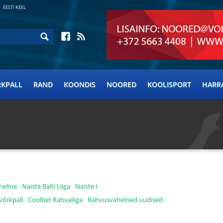
EESTI KEEL
RKPALL
RAND
KOONDIS
NOORED
KOOLISPORT
HARR
heline
Naiste Balti Liiga
Naiste I
võrkpall
Coolbet Rahvaliiga
Rahvusvahelised uudised