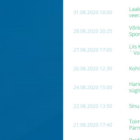
Laak
31.08.2020 10:00
veer
Võrk
28.08.2020 20:25
Spor
Liis
27.08.2020 17:05
´ Vo
Kohi
26.08.2020 12:30
Hari
24.08.2020 15:00
sügi
Sinu
22.08.2020 13:50
Toim
21.08.2020 17:40
Pärn