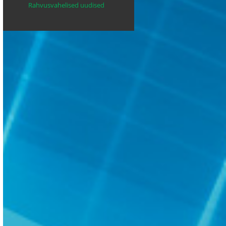
Rahvusvahelised uudised