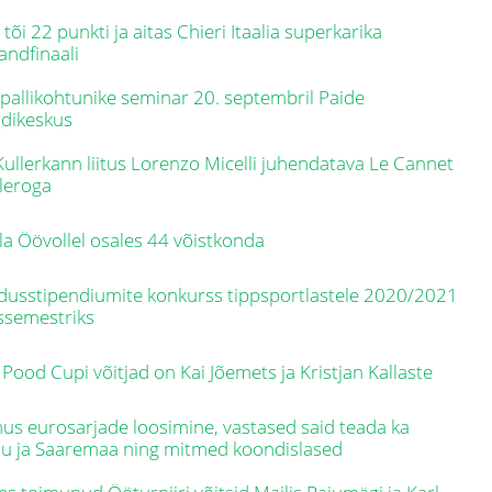
 tõi 22 punkti ja aitas Chieri Itaalia superkarika
andfinaali
pallikohtunike seminar 20. septembril Paide
dikeskus
 Kullerkann liitus Lorenzo Micelli juhendatava Le Cannet
leroga
la Öövollel osales 44 võistkonda
dusstipendiumite konkurss tippsportlastele 2020/2021
ssemestriks
 Pood Cupi võitjad on Kai Jõemets ja Kristjan Kallaste
us eurosarjade loosimine, vastased said teada ka
u ja Saaremaa ning mitmed koondislased