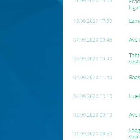
21.09.2020 14:05
Pran
liig
Esma
18.09.2020 17:50
Avo 
07.09.2020 09:45
Täht
06.09.2020 19:40
vast
Raas
04.09.2020 11:40
Uuel
04.09.2020 10:10
Avo 
02.09.2020 09:10
Laag
02.09.2020 08:50
veer