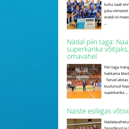
kuhu saab enn
juba viimastel
eraldi nii mee
...
Nädal piiri taga: Na
superkarika võitjak
omavahel
Piiri taga män
hakkama Mart N
Teruel alistas 
kuulunud Naab
superkarika ...
Naiste esiliigas võt
Nädalavahetuse
Spordikool ja 