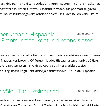
ast kirja panna kuni täna südaööni. Turniirisüsteemi puhul on jätkumas
 aastatel osalejatele tuttavaks saanud formaat, kus parimad selguvad
ste, naiste kui ka segavõistkondade arvestuses. Meestel on kokku kolm
aber krooniti Hispaania
28.09.2020 13:25
s, Prantsusmaal kohtusid koondislased
givatest Eesti võrkpalluritest sai lõppenud nädalal uhkeima saavutusega
aaber, kes krooniti CV Terueli ridades Hispaania superkarika võitjaks.
3:0 (25:19, 25:13, 25:18) Unicaja Costa de Almeria, algkoosseisu
er tegi kaasa kogu kohtumise ja panustas võitu 7 punkti. Hispaania
sid võidu Tartu esindused
28.09.2020 11:10
l toimus naiste esiliigas kaks mängu, kui vastamisi läksid Tallinna
Lõunakeskus Tartu ning Dorpat/Tartu vald ja Sparta. Võidu võtsid Tartu