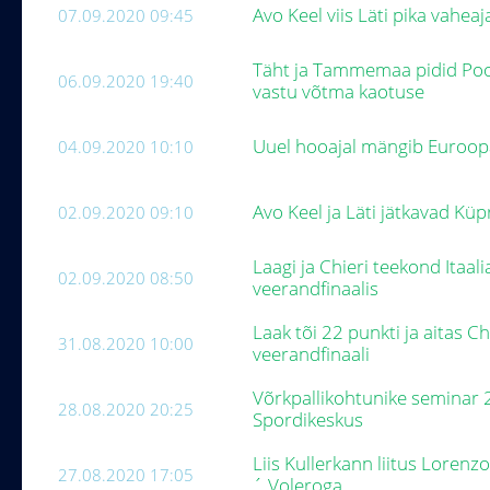
Avo Keel viis Läti pika vaheaj
07.09.2020 09:45
Täht ja Tammemaa pidid Pool
06.09.2020 19:40
vastu võtma kaotuse
Uuel hooajal mängib Euroopa 
04.09.2020 10:10
Avo Keel ja Läti jätkavad Küp
02.09.2020 09:10
Laagi ja Chieri teekond Itaal
02.09.2020 08:50
veerandfinaalis
Laak tõi 22 punkti ja aitas Ch
31.08.2020 10:00
veerandfinaali
Võrkpallikohtunike seminar 
28.08.2020 20:25
Spordikeskus
Liis Kullerkann liitus Lorenz
27.08.2020 17:05
´ Voleroga