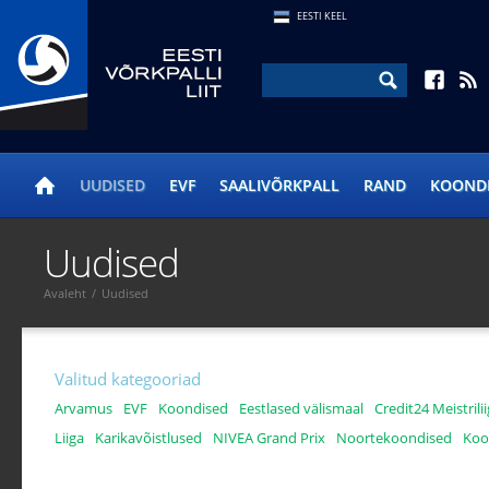
EESTI KEEL
UUDISED
EVF
SAALIVÕRKPALL
RAND
KOOND
Uudised
Avaleht
/
Uudised
Valitud kategooriad
Arvamus
EVF
Koondised
Eestlased välismaal
Credit24 Meistrili
Liiga
Karikavõistlused
NIVEA Grand Prix
Noortekoondised
Kool