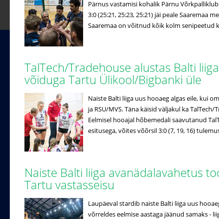
Pärnus vastamisi kohalik Pärnu Võrkpalliklub
3:0 (25:21, 25:23, 25:21) jäi peale Saaremaa me
Saaremaa on võitnud kõik kolm senipeetud koh
TalTech/Tradehouse alustas Balti liiga
võiduga Tartu Ülikool/Bigbanki üle
Naiste Balti liiga uus hooaeg algas eile, kui o
ja RSU/MVS. Täna käisid väljakul ka TalTech/
Eelmisel hooajal hõbemedali saavutanud Tal
esitusega, võites võõrsil 3:0 (7, 19, 16) tulemus
Naiste Balti liiga avanädalavahetus to
Tartu vastasseisu
Laupäeval stardib naiste Balti liiga uus hooa
võrreldes eelmise aastaga jäänud samaks - lii