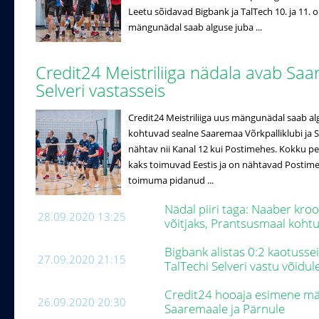
Leetu sõidavad Bigbank ja TalTech 10. ja 11. o
mängunädal saab alguse juba ...
Credit24 Meistriliiga nädala avab Saa
Selveri vastasseis
Credit24 Meistriliiga uus mängunädal saab al
kohtuvad sealne Saaremaa Võrkpalliklubi ja Se
nähtav nii Kanal 12 kui Postimehes. Kokku pe
kaks toimuvad Eestis ja on nähtavad Postimehe
toimuma pidanud ...
Nädal piiri taga: Naaber kro
28.09.2020 13:25
võitjaks, Prantsusmaal koh
Bigbank alistas 0:2 kaotusse
27.09.2020 21:15
TalTechi Selveri vastu võidul
Credit24 hooaja esimene män
26.09.2020 20:30
Saaremaale ja Pärnule