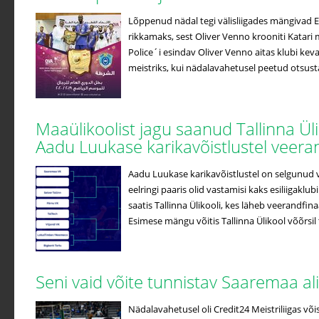
Lõppenud nädal tegi välisliigades mängivad Ees
rikkamaks, sest Oliver Venno krooniti Katari m
Police´i esindav Oliver Venno aitas klubi kev
meistriks, kui nädalavahetusel peetud otsustav
Maaülikoolist jagu saanud Tallinna Ül
Aadu Luukase karikavõistlustel veera
Aadu Luukase karikavõistlustel on selgunud v
eelringi paaris olid vastamisi kaks esiliigaklub
saatis Tallinna Ülikooli, kes läheb veerandfin
Esimese mängu võitis Tallinna Ülikool võõrsil t
Seni vaid võite tunnistav Saaremaa a
Nädalavahetusel oli Credit24 Meistriliigas võis