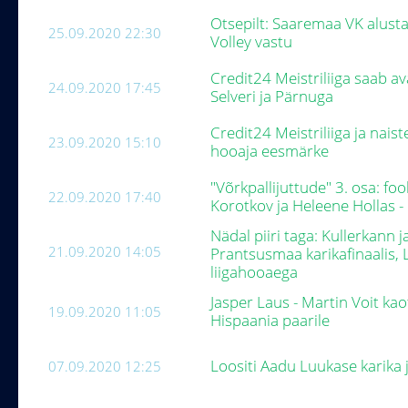
Otsepilt: Saaremaa VK alus
25.09.2020 22:30
Volley vastu
Credit24 Meistriliiga saab a
24.09.2020 17:45
Selveri ja Pärnuga
Credit24 Meistriliiga ja naist
23.09.2020 15:10
hooaja eesmärke
"Võrkpallijuttude" 3. osa: f
22.09.2020 17:40
Korotkov ja Heleene Hollas -
Nädal piiri taga: Kullerkann 
21.09.2020 14:05
Prantsusmaa karikafinaalis, L
liigahooaega
Jasper Laus - Martin Voit k
19.09.2020 11:05
Hispaania paarile
Loositi Aadu Luukase karika j
07.09.2020 12:25