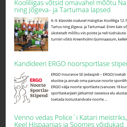
Kooliliigas võtsid omavahel mõõtu Na
ning Jõgeva- ja Tartumaa lapsed
6.-9. klasside osalusel mängitav Kooliliiga 12
Tartus ning Jõgeva- ja Tartumaal. Enim käis võ
üksteiselt mõõtu viis poiste ja neli tüdrukute
turniiri võitis Kreenholmi Gümnaasium, kellele 
Kandideeri ERGO noorsportlase stip
ERGO Insurance SE (edaspidi – ERGO) toetab t
eluviise ja annab oma panuse noorte spordih
ERGO välja noorte sportlaste (vanuses 18 kuni
sportlaskarjääri jätkamist iseseisva elu alus
toetada lootustandvate noorte ...
Venno vedas Police´i Katari meistriks
Keel Hispaanias ja Soomes võidukad