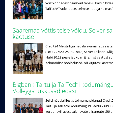
võistkondadest osalevad tänavu Balti riikide ü
TalTech/Tradehouse, eelmise hooaja kolmas Ta
Saaremaa võttis teise võidu, Selver s
kaotuse
Credit24 Meistriliiga nädala avamängus alista
(28:30, 25:20, 25:21, 25:18) Selver Tallinna. 
klubi 30:28 peale jäi, kolm järgmist vaatust 
Kalmazidise hoolealused. Nii kirjutas Saaremaa 
Bigbank Tartu ja TalTechi kodumän
Volleyga lükkuvad edasi
Sellel nädalal Eestis toimuma pidanud Credi
Tartu ja TalTechi kodumängud Leedu klubi K
koroonaviirusest tulenevate piirangute tõttu e