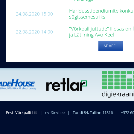
Haridusstipendiumite konku
24.08.2020 15:00
sügissemestriks
"Võrkpallijuttude" II osas o
22.08.2020 14:00
ja Läti ning Avo Keel
LAE VEEL...
Eesti Võrkpalli Liit
|
evf@evf.ee
|
Tondi 84, Tallinn 11316
|
+372 6