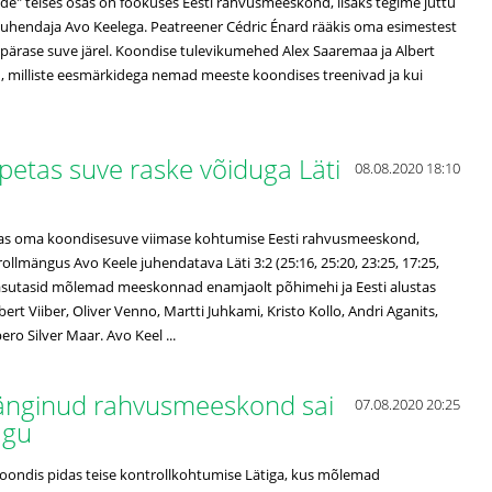
ude" teises osas on fookuses Eesti rahvusmeeskond, lisaks tegime juttu
juhendaja Avo Keelega. Peatreener Cédric Énard rääkis oma esimestest
pärase suve järel. Koondise tulevikumehed Alex Saaremaa ja Albert
, milliste eesmärkidega nemad meeste koondises treenivad ja kui
etas suve raske võiduga Läti
08.08.2020 18:10
as oma koondisesuve viimase kohtumise Eesti rahvusmeeskond,
rollmängus Avo Keele juhendatava Läti 3:2 (25:16, 25:20, 23:25, 17:25,
kasutasid mõlemad meeskonnad enamjaolt põhimehi ja Eesti alustas
ert Viiber, Oliver Venno, Martti Juhkami, Kristo Kollo, Andri Aganits,
bero Silver Maar. Avo Keel ...
änginud rahvusmeeskond sai
07.08.2020 20:25
jagu
koondis pidas teise kontrollkohtumise Lätiga, kus mõlemad