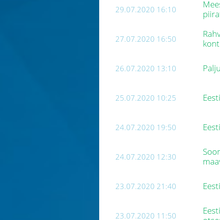
Mees
29.07.2020 16:10
piir
Rahv
27.07.2020 16:50
kon
Palj
26.07.2020 13:10
Eest
25.07.2020 10:25
Eest
24.07.2020 19:50
Soom
24.07.2020 12:30
maa
Eest
23.07.2020 21:40
Eest
23.07.2020 11:50