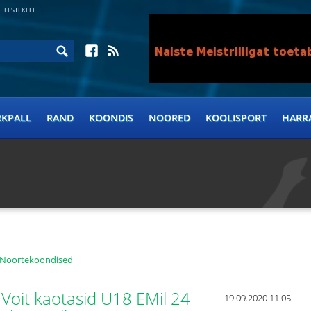
EESTI KEEL
RKPALL
RAND
KOONDIS
NOORED
KOOLISPORT
HARR
Noortekoondised
 Voit kaotasid U18 EMil 24
19.09.2020 11:05