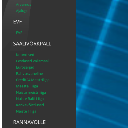
Arvamus
Ajalugu
EVF
EVF
SAALIVÕRKPALL
Koondised
Eestlased välismaal
Eurosarjad
Rahvusvaheline
Credit24 Meistriliiga
Meeste I liiga
Naiste meistriliiga
Naiste Balti Liiga
Karikavõistlused
Naiste I liiga
RANNAVOLLE