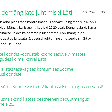
 sidemängijate juhtimisel Läti
04.08.2020 20:30
iskond pidas täna kontrollmängu Läti vastu ning teenis 3:0 (25:21,
võidu. Mängiti ka lisageim, kus jäid 25:20 peale lõunanaabrid. Sama
htutakse Paides ka homme ja ülehomme. Kõik mängud on
le avatud ja tasuta, 5. augusti kohtumine on otsepildis nähtav
ndusel. Täna ...
te koondis võõrustab koondisesuve viimastes
udes kolmel korral Lätit
i alistas tasavägises kohtumises Soome
vuskoondise
i võttis Soome vastu 0:2 kaotusseisust magusa revanši!
usnaiskond kaotas peatreeneri debüütmängus
mele 2:3