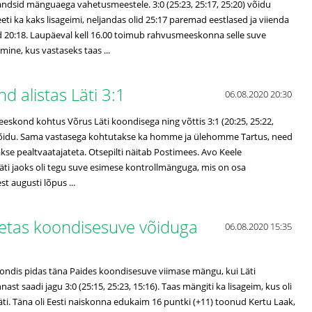
dsid mänguaega vahetusmeestele. 3:0 (25:23, 25:17, 25:20) võidu
eeti ka kaks lisageimi, neljandas olid 25:17 paremad eestlased ja viienda
ed 20:18. Laupäeval kell 16.00 toimub rahvusmeeskonna selle suve
ine, kus vastaseks taas ...
d alistas Läti 3:1
06.08.2020 20:30
eskond kohtus Võrus Läti koondisega ning võttis 3:1 (20:25, 25:22,
 võidu. Sama vastasega kohtutakse ka homme ja ülehomme Tartus, need
e pealtvaatajateta. Otsepilti näitab Postimees. Avo Keele
ti jaoks oli tegu suve esimese kontrollmänguga, mis on osa
t augusti lõpus ...
etas koondisesuve võiduga
06.08.2020 15:35
oondis pidas täna Paides koondisesuve viimase mängu, kui Läti
st saadi jagu 3:0 (25:15, 25:23, 15:16). Taas mängiti ka lisageim, kus oli
ti. Täna oli Eesti naiskonna edukaim 16 puntki (+11) toonud Kertu Laak,