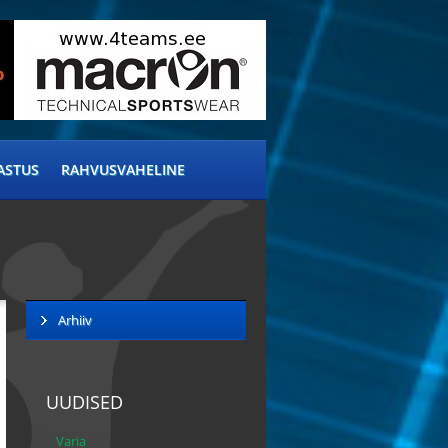
ASTUS
RAHVUSVAHELINE
Arhiiv
UUDISED
Varia