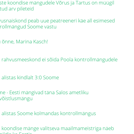
te koondise mängudele Võrus ja Tartus on müügil
atud arv pileteid
usnaiskond peab uue peatreeneri käe all esimesed
trollmängud Soome vastu
u õnne, Marina Kasch!
i rahvusmeeskond ei sõida Poola kontrollmängudele
i alistas kindlalt 3:0 Soome
e - Eesti mängivad täna Salos ametliku
võistlusmängu
i alistas Soome kolmandas kontrollmängus
i koondise mänge valitseva maailmameistriga näeb