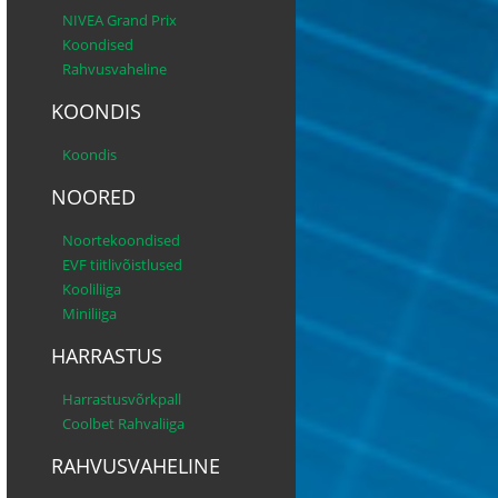
NIVEA Grand Prix
Koondised
Rahvusvaheline
KOONDIS
Koondis
NOORED
Noortekoondised
EVF tiitlivõistlused
Kooliliiga
Miniliiga
HARRASTUS
Harrastusvõrkpall
Coolbet Rahvaliiga
RAHVUSVAHELINE