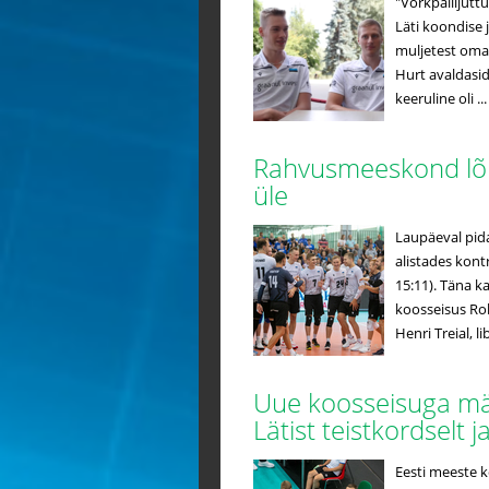
"Võrkpallijutt
Läti koondise 
muljetest oma
Hurt avaldasid
keeruline oli ...
Rahvusmeeskond lõp
üle
Laupäeval pid
alistades kont
15:11). Täna 
koosseisus Rob
Henri Treial, li
Uue koosseisuga m
Lätist teistkordselt 
Eesti meeste 