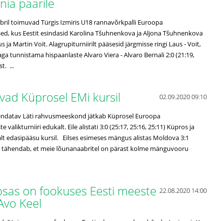
nia paarile
bril toimuvad Türgis Izmiris U18 rannavõrkpalli Euroopa
sed, kus Eestit esindasid Karolina Tšuhnenkova ja Aljona Tšuhnenkova
s ja Martin Voit. Alagrupiturniirilt pääsesid järgmisse ringi Laus - Voit,
aga tunnistama hispaanlaste Alvaro Viera - Alvaro Bernali 2:0 (21:19,
. ...
kavad Küprosel EMi kursil
02.09.2020 09:10
endatav Läti rahvusmeeskond jätkab Küprosel Euroopa
e valikturniiri edukalt. Eile alistati 3:0 (25:17, 25:16, 25:11) Küpros ja
alt edasipääsu kursil. Eilses esimeses mängus alistas Moldova 3:1
s tähendab, et meie lõunanaabritel on pärast kolme mänguvooru
I osas on fookuses Eesti meeste
22.08.2020 14:00
 Avo Keel