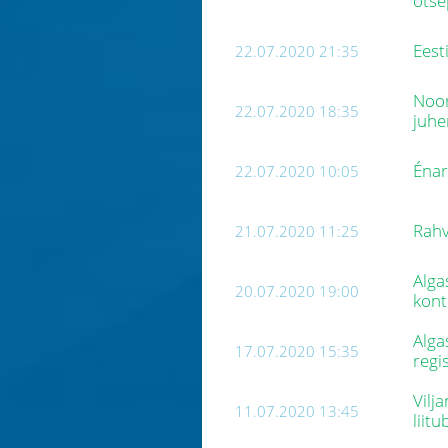
otse
Eest
22.07.2020 21:35
Noor
22.07.2020 18:35
juhe
Énar
22.07.2020 10:05
Rahv
21.07.2020 11:25
Alga
20.07.2020 19:00
kont
Alga
17.07.2020 15:35
regi
Vilj
11.07.2020 13:45
liitu