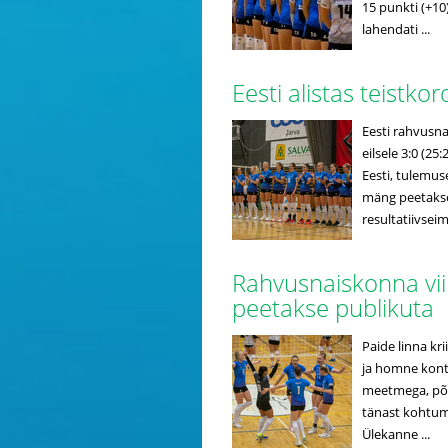
15 punkti (+10
lahendati ...
Eesti alistas teistk
Eesti rahvusna
eilsele 3:0 (25
Eesti, tulemus
mäng peetakse 
resultatiivseim
Rahvusnaiskonna vi
peetakse publikuta
Paide linna kr
ja homne kont
meetmega, põhj
tänast kohtum
Ülekanne ...