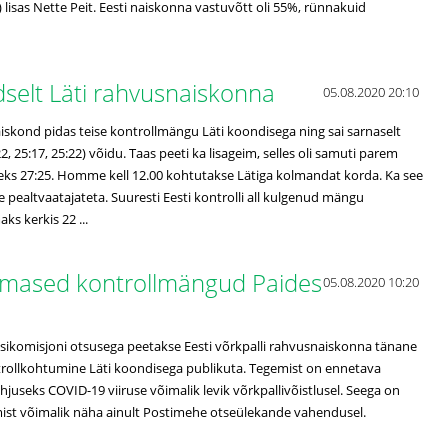
) lisas Nette Peit. Eesti naiskonna vastuvõtt oli 55%, rünnakuid
ordselt Läti rahvusnaiskonna
05.08.2020 20:10
iskond pidas teise kontrollmängu Läti koondisega ning sai sarnaselt
:22, 25:17, 25:22) võidu. Taas peeti ka lisageim, selles oli samuti parem
eks 27:25. Homme kell 12.00 kohtutakse Lätiga kolmandat korda. Ka see
pealtvaatajateta. Suuresti Eesti kontrolli all kulgenud mängu
aks kerkis 22 ...
imased kontrollmängud Paides
05.08.2020 10:20
iisikomisjoni otsusega peetakse Eesti võrkpalli rahvusnaiskonna tänane
rollkohtumine Läti koondisega publikuta. Tegemist on ennetava
useks COVID-19 viiruse võimalik levik võrkpallivõistlusel. Seega on
ist võimalik näha ainult Postimehe otseülekande vahendusel.