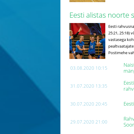
Eesti alistas noorte
Eesti rahvusna
25:21, 25:18) 
vastasega ko
pealtvaatajate
Postimehe vahe
Nais
03.08.2020 10:15
mäng
Eest
31.07.2020 13:35
rah
Eest
30.07.2020 20:45
Rahv
29.07.2020 21:00
Soo