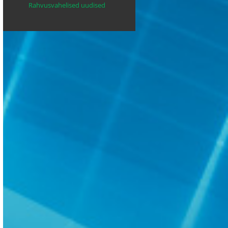
Rahvusvahelised uudised