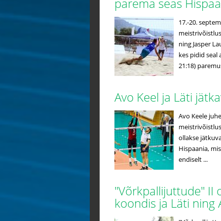
parema seas Hispaa
17.-20. septem
meistrivõistlu
ning Jasper Lau
kes pidid seal 
21:18) paremust
Avo Keel ja Läti jät
Avo Keele juh
meistrivõistlust
ollakse jätkuv
Hispaania, mi
endiselt ...
"Võrkpallijuttude" I
koondis ja Läti ning