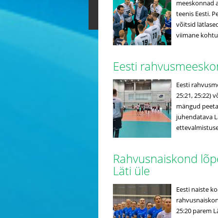
meeskonnad an
teenis Eesti. P
võitsid lätlas
viimane kohtum
Eesti rahvusmeeskon
Eesti rahvusme
25:21, 25:22)
mängud peetaks
juhendatava Lä
ettevalmistuses
Rahvusnaiskond lõp
Läti üle
Eesti naiste k
rahvusnaiskonna
25:20 parem Lä