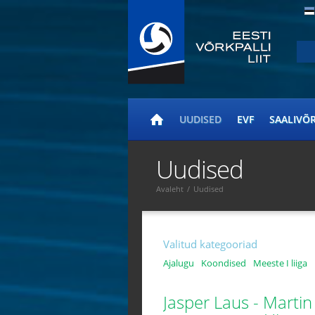
UUDISED
EVF
SAALIVÕ
Uudised
Avaleht
/
Uudised
Valitud kategooriad
Ajalugu
Koondised
Meeste I liiga
Jasper Laus - Martin