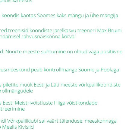
pildis ka Eestis
i koondis kaotas Soomes kaks mängu ja ühe mängija
ed treenisid koondiste järelkasvu treeneri Max Bruini
ndamisel rahvusnaiskonna kõrval
d: Noorte meeste suhtumine on olnud väga positiivne
usmeeskond peab kontrollmänge Soome ja Poolaga
s piletite müük Eesti ja Läti meeste võrkpallikoondiste
rollmängudele
s Eesti Meistrivõistluste I liiga võistkondade
streerimine
andi Võrkpalliklubi sai väärt täienduse: meeskonnaga
b Meelis Kivisild