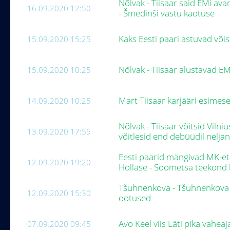
Nõlvak - Tiisaar said EMi av
16.09.2020 12:50
- Šmedinši vastu kaotuse
Kaks Eesti paari astuvad või
15.09.2020 15:25
Nõlvak - Tiisaar alustavad E
15.09.2020 10:25
Mart Tiisaar karjääri esimese
14.09.2020 10:25
Nõlvak - Tiisaar võitsid Viln
13.09.2020 17:55
võitlesid end debüüdil nelj
Eesti paarid mängivad MK-et
12.09.2020 19:20
Hollase - Soometsa teekond 
Tšuhnenkova - Tšuhnenkova ü
12.09.2020 15:30
ootused
Avo Keel viis Läti pika vaheaj
07.09.2020 09:45