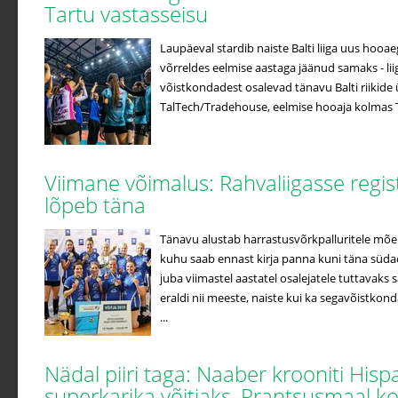
Tartu vastasseisu
Laupäeval stardib naiste Balti liiga uus hooa
võrreldes eelmise aastaga jäänud samaks - lii
võistkondadest osalevad tänavu Balti riikide ü
TalTech/Tradehouse, eelmise hooaja kolmas Ta
Viimane võimalus: Rahvaliigasse regi
lõpeb täna
Tänavu alustab harrastusvõrkpalluritele mõe
kuhu saab ennast kirja panna kuni täna süda
juba viimastel aastatel osalejatele tuttavak
eraldi nii meeste, naiste kui ka segavõistko
...
Nädal piiri taga: Naaber krooniti Hisp
superkarika võitjaks, Prantsusmaal k