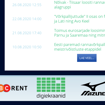
Nõlvak - Tiisaar loositi ranna
26.08.2020 12:55
alagruppi
"Võrkpallijuttude" II osas o
22.08.2020 14:00
ja Läti ning Avo Keel
Toimus eurosarjade loosimin
21.08.2020 17:40
Pärnu ja Saaremaa ning mi
Eesti paremad rannavõrkpall
10.08.2020 10:50
meistrivõistluste etappidel
LAE VEEL...