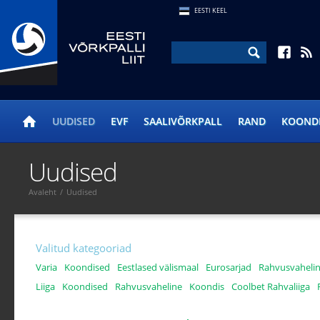
EESTI KEEL
UUDISED
EVF
SAALIVÕRKPALL
RAND
KOOND
Uudised
Avaleht
/
Uudised
Valitud kategooriad
Varia
Koondised
Eestlased välismaal
Eurosarjad
Rahvusvaheli
Liiga
Koondised
Rahvusvaheline
Koondis
Coolbet Rahvaliiga