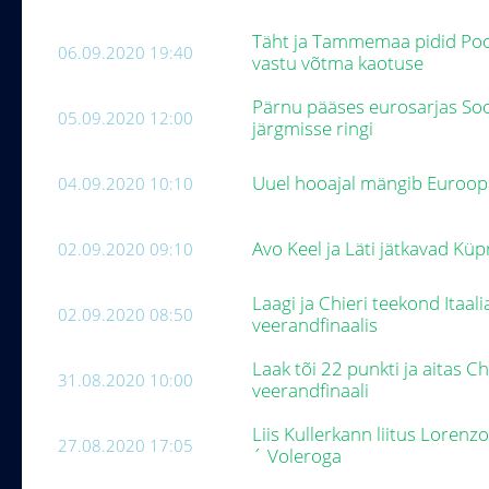
Täht ja Tammemaa pidid Pool
06.09.2020 19:40
vastu võtma kaotuse
Pärnu pääses eurosarjas So
05.09.2020 12:00
järgmisse ringi
Uuel hooajal mängib Euroopa 
04.09.2020 10:10
Avo Keel ja Läti jätkavad Küp
02.09.2020 09:10
Laagi ja Chieri teekond Itaal
02.09.2020 08:50
veerandfinaalis
Laak tõi 22 punkti ja aitas Ch
31.08.2020 10:00
veerandfinaali
Liis Kullerkann liitus Lorenz
27.08.2020 17:05
´ Voleroga