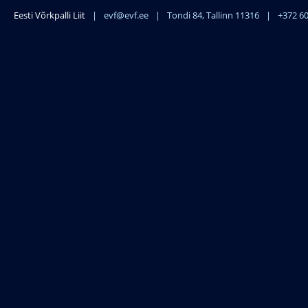
Eesti Võrkpalli Liit
|
evf@evf.ee
|
Tondi 84, Tallinn 11316
|
+372 6