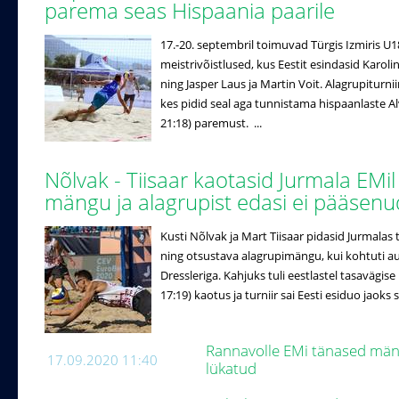
parema seas Hispaania paarile
17.-20. septembril toimuvad Türgis Izmiris U
meistrivõistlused, kus Eestit esindasid Karo
ning Jasper Laus ja Martin Voit. Alagrupiturniir
kes pidid seal aga tunnistama hispaanlaste Alv
21:18) paremust. ...
Nõlvak - Tiisaar kaotasid Jurmala EMil
mängu ja alagrupist edasi ei pääsen
Kusti Nõlvak ja Mart Tiisaar pidasid Jurmalas
ning otsustava alagrupimängu, kui kohtuti au
Dressleriga. Kahjuks tuli eestlastel tasavägise
17:19) kaotus ja turniir sai Eesti esiduo jaoks s
Rannavolle EMi tänased män
17.09.2020 11:40
lükatud