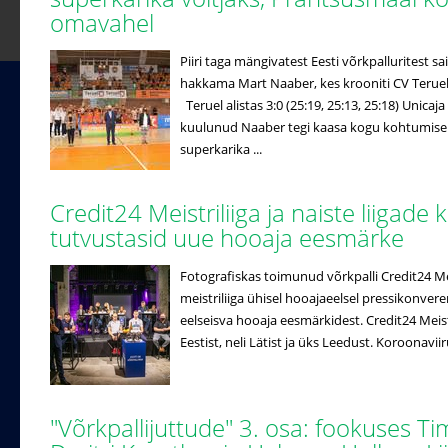
omavahel
Piiri taga mängivatest Eesti võrkpalluritest
hakkama Mart Naaber, kes krooniti CV Terueli
Teruel alistas 3:0 (25:19, 25:13, 25:18) Unicaj
kuulunud Naaber tegi kaasa kogu kohtumise j
superkarika ...
Credit24 Meistriliiga ja naiste liigade 
tutvustasid uue hooaja eesmärke
Fotografiskas toimunud võrkpalli Credit24 Meistr
meistriliiga ühisel hooajaeelsel pressikonveren
eelseisva hooaja eesmärkidest. Credit24 Meistri
Eestist, neli Lätist ja üks Leedust. Koroonaviir
"Võrkpallijuttude" 3. osa: fookuses T