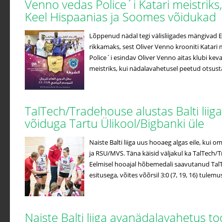
Venno vedas Police´i Katari meistriks
Keel Hispaanias ja Soomes võidukad
Lõppenud nädal tegi välisliigades mängivad Ees
rikkamaks, sest Oliver Venno krooniti Katari m
Police´i esindav Oliver Venno aitas klubi kev
meistriks, kui nädalavahetusel peetud otsustav
TalTech/Tradehouse alustas Balti liiga
võiduga Tartu Ülikool/Bigbanki üle
Naiste Balti liiga uus hooaeg algas eile, kui o
ja RSU/MVS. Täna käisid väljakul ka TalTech/
Eelmisel hooajal hõbemedali saavutanud Tal
esitusega, võites võõrsil 3:0 (7, 19, 16) tulemus
Naiste Balti liiga avanädalavahetus to