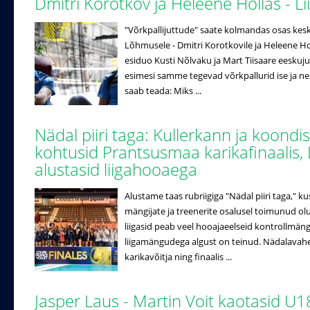
Dmitri Korotkov ja Heleene Hollas - 
"Võrkpallijuttude" saate kolmandas osas ke
Lõhmusele - Dmitri Korotkovile ja Heleene Hol
esiduo Kusti Nõlvaku ja Mart Tiisaare eeskuj
esimesi samme tegevad võrkpallurid ise ja n
saab teada: Miks ...
Nädal piiri taga: Kullerkann ja koondi
kohtusid Prantsusmaa karikafinaalis, 
alustasid liigahooaega
Alustame taas rubriigiga "Nädal piiri taga," k
mängijate ja treenerite osalusel toimunud ol
liigasid peab veel hooajaeelseid kontrollmäng
liigamängudega algust on teinud. Nädalavahe
karikavõitja ning finaalis ...
Jasper Laus - Martin Voit kaotasid U1