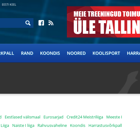
EESTI KEEL
RKPALL
RAND
KOONDIS
NOORED
KOOLISPORT
HARR
d
Eestlased välismaal
Eurosarjad
Credit24 Meistriliiga
Meeste I
 Liiga
Naiste I liiga
Rahvusvaheline
Koondis
Harrastusvõrkpall