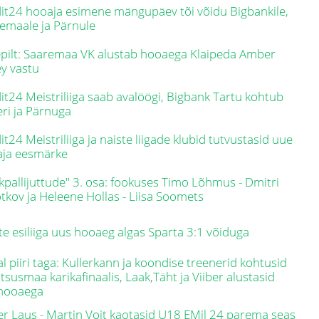
it24 hooaja esimene mängupäev tõi võidu Bigbankile,
emaale ja Pärnule
pilt: Saaremaa VK alustab hooaega Klaipeda Amber
ey vastu
it24 Meistriliiga saab avalöögi, Bigbank Tartu kohtub
eri ja Pärnuga
it24 Meistriliiga ja naiste liigade klubid tutvustasid uue
aja eesmärke
kpallijuttude" 3. osa: fookuses Timo Lõhmus - Dmitri
tkov ja Heleene Hollas - Liisa Soomets
te esiliiga uus hooaeg algas Sparta 3:1 võiduga
l piiri taga: Kullerkann ja koondise treenerid kohtusid
tsusmaa karikafinaalis, Laak,Täht ja Viiber alustasid
ahooaega
er Laus - Martin Voit kaotasid U18 EMil 24 parema seas