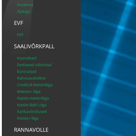
Arvamus
Ajalugu
EVF
EVF
SAALIVÕRKPALL
Koondised
Eestlased välismaal
Eurosarjad
Rahvusvaheline
Credit24 Meistriliiga
Meeste I liiga
Naiste meistriliiga
Naiste Balti Liiga
Karikavõistlused
Naiste I liiga
RANNAVOLLE