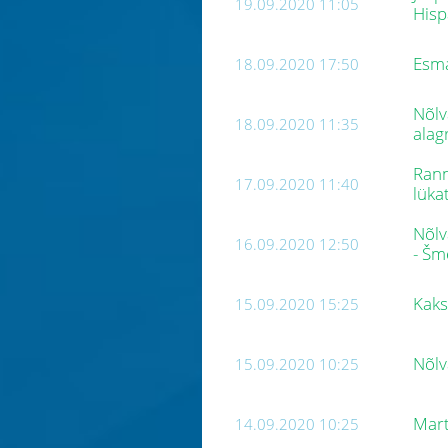
19.09.2020 11:05
Hisp
Esma
18.09.2020 17:50
Nõlv
18.09.2020 11:35
alag
Rann
17.09.2020 11:40
lüka
Nõlv
16.09.2020 12:50
- Šm
Kaks
15.09.2020 15:25
Nõlv
15.09.2020 10:25
Mart
14.09.2020 10:25