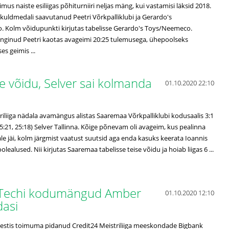
mus naiste esiliigas põhiturniiri neljas mäng, kui vastamisi läksid 2018.
as kuldmedali saavutanud Peetri Võrkpalliklubi ja Gerardo's
 Kolm võidupunkti kirjutas tabelisse Gerardo's Toys/Neemeco.
nginud Peetri kaotas avageimi 20:25 tulemusega, ühepoolseks
es geimis ...
e võidu, Selver sai kolmanda
01.10.2020 22:10
riliiga nädala avamängus alistas Saaremaa Võrkpalliklubi kodusaalis 3:1
 25:21, 25:18) Selver Tallinna. Kõige põnevam oli avageim, kus pealinna
ale jäi, kolm järgmist vaatust suutsid aga enda kasuks keerata Ioannis
lealused. Nii kirjutas Saaremaa tabelisse teise võidu ja hoiab liigas 6 ...
alTechi kodumängud Amber
01.10.2020 12:10
dasi
 Eestis toimuma pidanud Credit24 Meistriliiga meeskondade Bigbank