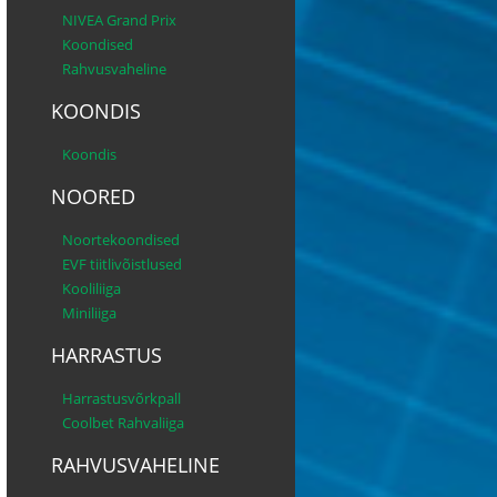
NIVEA Grand Prix
Koondised
Rahvusvaheline
KOONDIS
Koondis
NOORED
Noortekoondised
EVF tiitlivõistlused
Kooliliiga
Miniliiga
HARRASTUS
Harrastusvõrkpall
Coolbet Rahvaliiga
RAHVUSVAHELINE