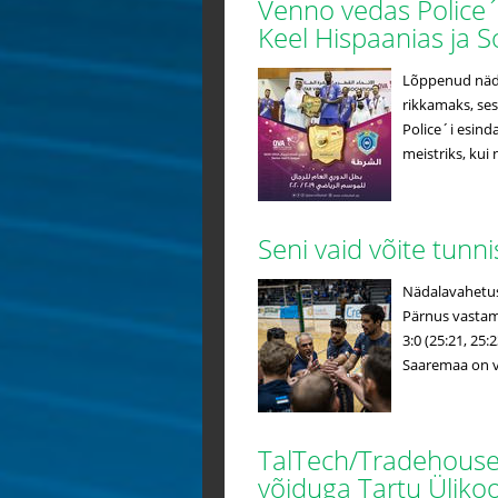
Venno vedas Police´i
Keel Hispaanias ja
Lõppenud nädal
rikkamaks, sest
Police´i esind
meistriks, kui
Seni vaid võite tunn
Nädalavahetusel
Pärnus vastami
3:0 (25:21, 25:
Saaremaa on võ
TalTech/Tradehouse a
võiduga Tartu Üliko