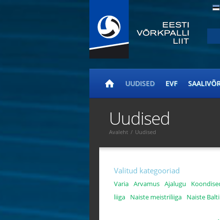
UUDISED
EVF
SAALIVÕ
Uudised
Avaleht
/
Uudised
Valitud kategooriad
Varia
Arvamus
Ajalugu
Koondise
liiga
Naiste meistriliiga
Naiste Balti