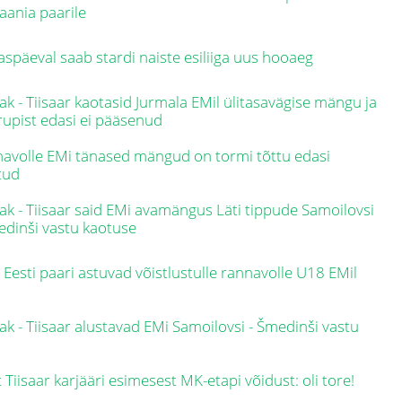
aania paarile
späeval saab stardi naiste esiliiga uus hooaeg
ak - Tiisaar kaotasid Jurmala EMil ülitasavägise mängu ja
rupist edasi ei pääsenud
avolle EMi tänased mängud on tormi tõttu edasi
tud
ak - Tiisaar said EMi avamängus Läti tippude Samoilovsi
edinši vastu kaotuse
 Eesti paari astuvad võistlustulle rannavolle U18 EMil
ak - Tiisaar alustavad EMi Samoilovsi - Šmedinši vastu
 Tiisaar karjääri esimesest MK-etapi võidust: oli tore!