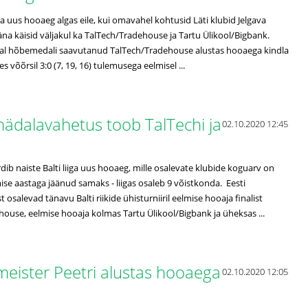
iga uus hooaeg algas eile, kui omavahel kohtusid Läti klubid Jelgava
na käisid väljakul ka TalTech/Tradehouse ja Tartu Ülikool/Bigbank.
jal hõbemedali saavutanud TalTech/Tradehouse alustas hooaega kindla
es võõrsil 3:0 (7, 19, 16) tulemusega eelmisel ...
vanädalavahetus toob TalTechi ja
02.10.2020 12:45
dib naiste Balti liiga uus hooaeg, mille osalevate klubide koguarv on
ise aastaga jäänud samaks - liigas osaleb 9 võistkonda. Eesti
osalevad tänavu Balti riikide ühisturniiril eelmise hooaja finalist
ouse, eelmise hooaja kolmas Tartu Ülikool/Bigbank ja üheksas ...
 meister Peetri alustas hooaega
02.10.2020 12:05