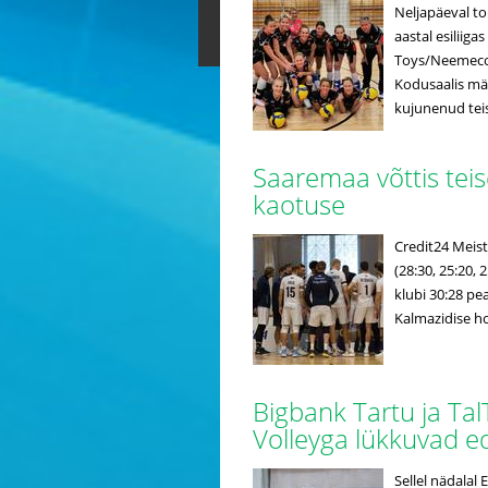
Neljapäeval toi
aastal esiliig
Toys/Neemeco.
Kodusaalis mä
kujunenud teis
Saaremaa võttis teis
kaotuse
Credit24 Meist
(28:30, 25:20,
klubi 30:28 pe
Kalmazidise hoo
Bigbank Tartu ja T
Volleyga lükkuvad e
Sellel nädalal