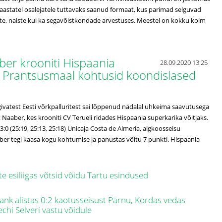
 aastatel osalejatele tuttavaks saanud formaat, kus parimad selguvad
ste, naiste kui ka segavõistkondade arvestuses. Meestel on kokku kolm
aber krooniti Hispaania
28.09.2020 13:25
s, Prantsusmaal kohtusid koondislased
givatest Eesti võrkpalluritest sai lõppenud nädalal uhkeima saavutusega
aaber, kes krooniti CV Terueli ridades Hispaania superkarika võitjaks.
3:0 (25:19, 25:13, 25:18) Unicaja Costa de Almeria, algkoosseisu
er tegi kaasa kogu kohtumise ja panustas võitu 7 punkti. Hispaania
te esiliigas võtsid võidu Tartu esindused
ank alistas 0:2 kaotusseisust Pärnu, Kordas vedas
echi Selveri vastu võidule