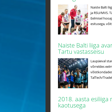
Naiste Balti li
ja RSU/MVS. Tä
Eelmisel hooa
esitusega, võit
Naiste Balti liiga a
Tartu vastasseisu
Laupäeval star
võrreldes eelm
võistkondadest 
TalTech/Tradeh
2018. aasta esiliiga
kaotusega