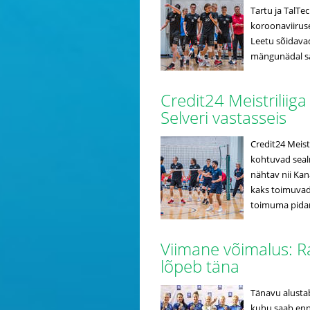
Tartu ja TalT
koroonaviiruse
Leetu sõidavad 
mängunädal saa
Credit24 Meistriliig
Selveri vastasseis
Credit24 Meist
kohtuvad sealn
nähtav nii Kan
kaks toimuvad 
toimuma pidan
Viimane võimalus: R
lõpeb täna
Tänavu alustab
kuhu saab enn