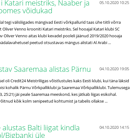
 Katari meistriks, Naaber ja
05.10.2020 10:25
 Soomes võidukad
 tegi välisliigades mängivad Eesti võrkpallurid taas ühe tiitli võrra
 Oliver Venno krooniti Katari meistriks. Sel hooajal Katari klubi SC
av Oliver Venno aitas klubi kevadel pooleli jäänud 2019/2020 hooaja
 nädalavahetusel peetud otsustavas mängus alistati Al Arabi ...
istav Saaremaa alistas Pärnu
04.10.2020 19:05
 oli Credit24 Meistriliigas võistlustules kaks Eesti klubi, kui täna läksid
si kohalik Pärnu Võrkpalliklubi ja Saaremaa Võrkpalliklubi. Tulemusega
23, 25:21) jäi peale Saaremaa meeskond, kes jätkab liigas esikohal.
itnud kõik kolm senipeetud kohtumist ja tabelis ollakse ...
lustas Balti liigat kindla
04.10.2020 14:15
ol/Bigbanki üle