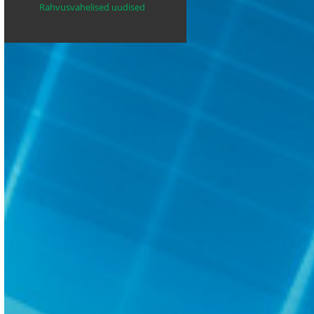
Rahvusvahelised uudised