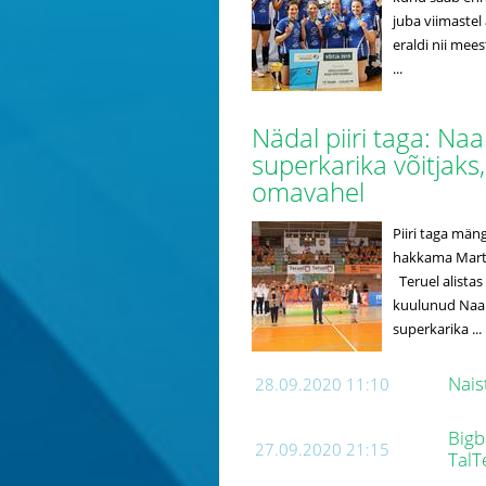
juba viimastel
eraldi nii mee
...
Nädal piiri taga: Na
superkarika võitjak
omavahel
Piiri taga män
hakkama Mart N
Teruel alistas 
kuulunud Naab
superkarika ...
Nais
28.09.2020 11:10
Bigb
27.09.2020 21:15
TalT