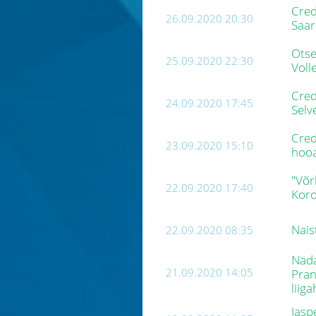
Cred
26.09.2020 20:30
Saar
Otse
25.09.2020 22:30
Voll
Cred
24.09.2020 17:45
Selv
Cred
23.09.2020 15:10
hoo
"Võr
22.09.2020 17:40
Koro
Nais
22.09.2020 08:35
Näda
21.09.2020 14:05
Pran
liig
Jasp