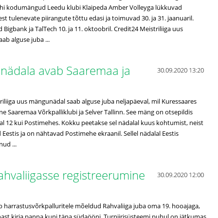
echi kodumängud Leedu klubi Klaipeda Amber Volleyga lükkuvad
st tulenevate piirangute tõttu edasi ja toimuvad 30. ja 31. jaanuaril.
Bigbank ja TalTech 10. ja 11. oktoobril. Credit24 Meistriliiga uus
b alguse juba ...
a nädala avab Saaremaa ja
30.09.2020 13:20
riliiga uus mängunädal saab alguse juba neljapäeval, mil Kuressaares
e Saaremaa Võrkpalliklubi ja Selver Tallinn. See mäng on otsepildis
al 12 kui Postimehes. Kokku peetakse sel nädalal kuus kohtumist, neist
Eestis ja on nähtavad Postimehe ekraanil. Sellel nädalal Eestis
ud ...
ahvaliigasse registreerumine
30.09.2020 12:00
 harrastusvõrkpalluritele mõeldud Rahvaliiga juba oma 19. hooajaga,
ast kirja panna kuni täna südaööni. Turniirisüsteemi puhul on jätkumas