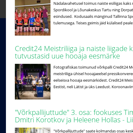
Nädalavahetusel toimus naiste esiliigas kaks 
Spordikool ja Lõunakeskus Tartu ning Dorpat/
esindused. Kodusaalis mänginud Tallinna Spo
tulemusega. Teises geimis jäid külalised peale
Credit24 Meistriliiga ja naiste liigade 
tutvustasid uue hooaja eesmärke
Fotografiskas toimunud võrkpalli Credit24 Meistr
meistriliiga ühisel hooajaeelsel pressikonveren
eelseisva hooaja eesmärkidest. Credit24 Meistri
Eestist, neli Lätist ja üks Leedust. Koroonaviir
"Võrkpallijuttude" 3. osa: fookuses T
Dmitri Korotkov ja Heleene Hollas - 
"Võrkpallijuttude" saate kolmandas osas ke