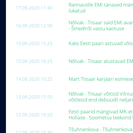
Rannavolle EMi tänased män
17.09.2020 11:40
lükatud
Nõlvak - Tiisaar said EMi av
16.09.2020 12:50
- Šmedinši vastu kaotuse
Kaks Eesti paari astuvad või
15.09.2020 15:25
Nõlvak - Tiisaar alustavad E
15.09.2020 10:25
Mart Tiisaar karjääri esimese
14.09.2020 10:25
Nõlvak - Tiisaar võitsid Viln
13.09.2020 17:55
võitlesid end debüüdil nelj
Eesti paarid mängivad MK-et
12.09.2020 19:20
Hollase - Soometsa teekond 
Tšuhnenkova - Tšuhnenkova ü
12.09.2020 15:30