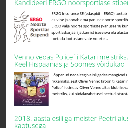
Kandideeri ERGO noorsportlase stip
ERGO Insurance SE (edaspidi – ERGO) toetab t
eluviise ja annab oma panuse noorte spordih
ERGO välja noorte sportlaste (vanuses 18 kuni
sportlaskarjääri jätkamist iseseisva elu alus
toetada lootustandvate noorte ...
Venno vedas Police´i Katari meistriks
Keel Hispaanias ja Soomes võidukad
Lõppenud nädal tegi välisliigades mängivad Ees
rikkamaks, sest Oliver Venno krooniti Katari m
Police´i esindav Oliver Venno aitas klubi kev
meistriks, kui nädalavahetusel peetud otsustav
2018. aasta esiliiga meister Peetri a
kaotusega