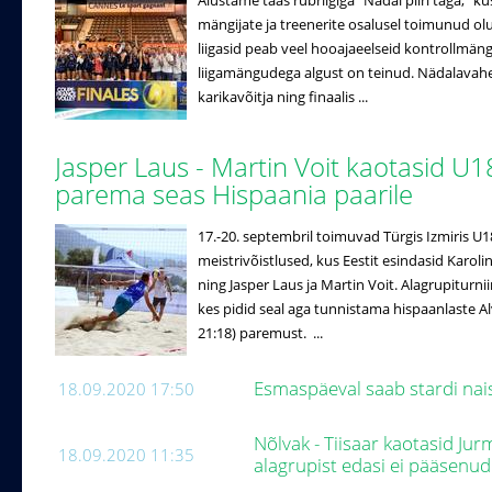
Alustame taas rubriigiga "Nädal piiri taga," k
mängijate ja treenerite osalusel toimunud ol
liigasid peab veel hooajaeelseid kontrollmäng
liigamängudega algust on teinud. Nädalavahe
karikavõitja ning finaalis ...
Jasper Laus - Martin Voit kaotasid U1
parema seas Hispaania paarile
17.-20. septembril toimuvad Türgis Izmiris U
meistrivõistlused, kus Eestit esindasid Karo
ning Jasper Laus ja Martin Voit. Alagrupiturniir
kes pidid seal aga tunnistama hispaanlaste Alv
21:18) paremust. ...
Esmaspäeval saab stardi nai
18.09.2020 17:50
Nõlvak - Tiisaar kaotasid Jur
18.09.2020 11:35
alagrupist edasi ei pääsenu