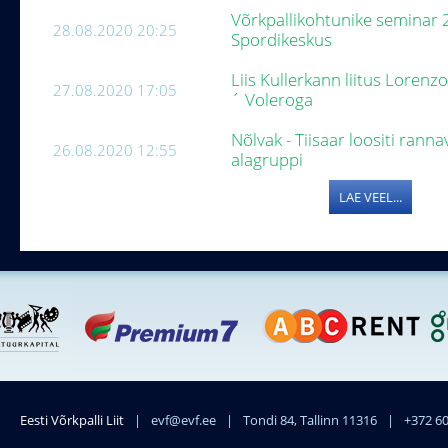
Võrkpallikohtunike seminar 
28.08.2020 20:25
Spordikeskus
Liis Kullerkann liitus Lorenz
27.08.2020 17:05
´ Voleroga
Nõlvak - Tiisaar loositi ranna
26.08.2020 12:55
alagruppi
LAE VEEL...
Eesti Võrkpalli Liit
|
evf@evf.ee
|
Tondi 84, Tallinn 11316
|
+372 6