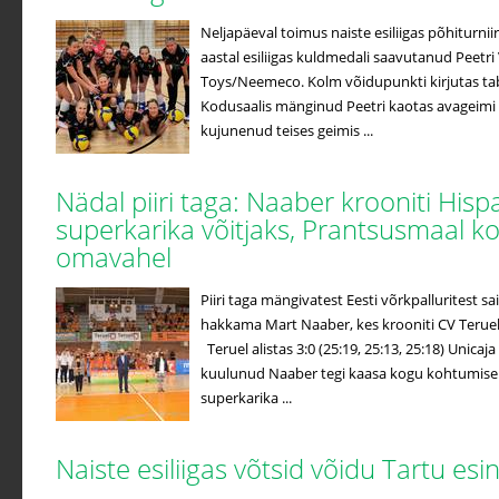
Neljapäeval toimus naiste esiliigas põhiturniir
aastal esiliigas kuldmedali saavutanud Peetri 
Toys/Neemeco. Kolm võidupunkti kirjutas ta
Kodusaalis mänginud Peetri kaotas avageimi
kujunenud teises geimis ...
Nädal piiri taga: Naaber krooniti Hisp
superkarika võitjaks, Prantsusmaal k
omavahel
Piiri taga mängivatest Eesti võrkpalluritest
hakkama Mart Naaber, kes krooniti CV Terueli
Teruel alistas 3:0 (25:19, 25:13, 25:18) Unicaj
kuulunud Naaber tegi kaasa kogu kohtumise j
superkarika ...
Naiste esiliigas võtsid võidu Tartu es