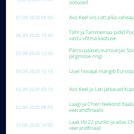
ootused
Avo Keel viis Läti pika vaheaj
07.09.2020 09:45
Täht ja Tammemaa pidid Pool
06.09.2020 19:40
vastu võtma kaotuse
Pärnu pääses eurosarjas So
05.09.2020 12:00
järgmisse ringi
Uuel hooajal mängib Euroopa 
04.09.2020 10:10
Avo Keel ja Läti jätkavad Küp
02.09.2020 09:10
Laagi ja Chieri teekond Itaal
02.09.2020 08:50
veerandfinaalis
Laak tõi 22 punkti ja aitas Ch
31.08.2020 10:00
veerandfinaali