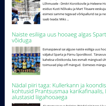
Lõhmusele - Dmitri Korotkovile ja Heleene Hol
esiduo Kusti Nõlvaku ja Mart Tiisaare eeskuj
esimesi samme tegevad võrkpallurid ise ja n
saab teada: Miks ...
Naiste esiliiga uus hooaeg algas Spar
võiduga
Esmaspäeval sai alguse naiste esiliiga uus ho
väljakul Sparta ja Pärnu Spordikool. Tänavuse
kaheksa võistkonda, kes esmalt mängivad ühe r
toimuvad play-off mängud. Esimeses mängus 
Nädal piiri taga: Kullerkann ja koondi
kohtusid Prantsusmaa karikafinaalis, 
alustasid liigahooaega