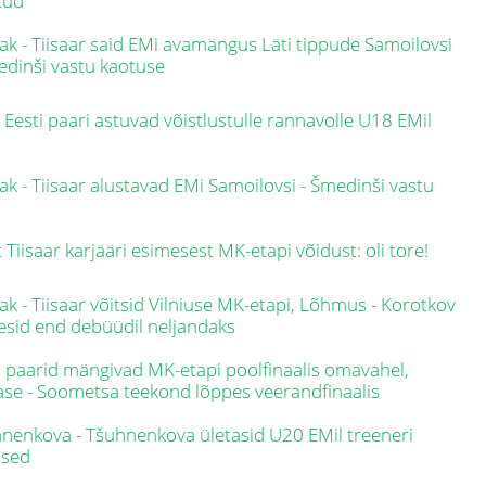
tud
ak - Tiisaar said EMi avamängus Läti tippude Samoilovsi
edinši vastu kaotuse
 Eesti paari astuvad võistlustulle rannavolle U18 EMil
ak - Tiisaar alustavad EMi Samoilovsi - Šmedinši vastu
 Tiisaar karjääri esimesest MK-etapi võidust: oli tore!
ak - Tiisaar võitsid Vilniuse MK-etapi, Lõhmus - Korotkov
lesid end debüüdil neljandaks
i paarid mängivad MK-etapi poolfinaalis omavahel,
ase - Soometsa teekond lõppes veerandfinaalis
nenkova - Tšuhnenkova ületasid U20 EMil treeneri
used