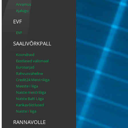
Arvamus
Ajalugu
EVF
EVF
SAALIVÕRKPALL
Koondised
Eestlased välismaal
Eurosarjad
Rahvusvaheline
Credit24 Meistriliiga
Meeste I liiga
Naiste meistriliiga
Naiste Balti Liiga
Karikavõistlused
Naiste I liiga
RANNAVOLLE