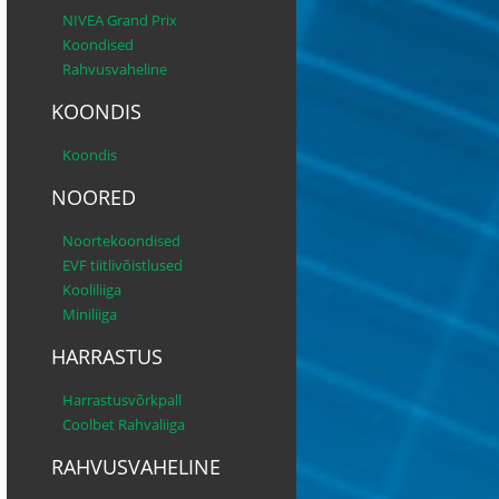
NIVEA Grand Prix
Koondised
Rahvusvaheline
KOONDIS
Koondis
NOORED
Noortekoondised
EVF tiitlivõistlused
Kooliliiga
Miniliiga
HARRASTUS
Harrastusvõrkpall
Coolbet Rahvaliiga
RAHVUSVAHELINE