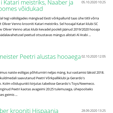
 Katari meistriks, Naaber ja
05.10.2020 10:25
 Soomes võidukad
 tegi välisliigades mängivad Eesti võrkpallurid taas ühe tiitli võrra
 Oliver Venno krooniti Katari meistriks. Sel hooajal Katari klubi SC
av Oliver Venno aitas klubi kevadel pooleli jäänud 2019/2020 hooaja
 nädalavahetusel peetud otsustavas mängus alistati Al Arabi ...
 meister Peetri alustas hooaega
02.10.2020 12:05
mus naiste esiliigas põhiturniiri neljas mäng, kui vastamisi läksid 2018.
as kuldmedali saavutanud Peetri Võrkpalliklubi ja Gerardo's
 Kolm võidupunkti kirjutas tabelisse Gerardo's Toys/Neemeco.
nginud Peetri kaotas avageimi 20:25 tulemusega, ühepoolseks
es geimis ...
aber krooniti Hispaania
28.09.2020 13:25