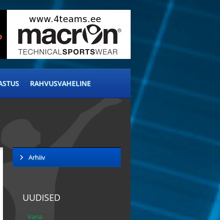
ASTUS
RAHVUSVAHELINE
Arhiiv
UUDISED
Varia