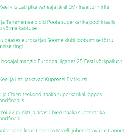
Keel viis Läti pika vaheaja järel EM-finaalturniirile
 ja Tammemaa pidid Poola superkarika poolfinaalis
u võtma kaotuse
u pääses eurosarjas Soome klubi loobumise tõttu
misse ringi
 hooajal mängib Euroopa liigades 25 Eesti võrkpallurit
Keel ja Läti jätkavad Küprosel EMi kursil
i ja Chieri teekond Itaalia superkarikal lõppes
andfinaalis
 tõi 22 punkti ja aitas Chieri Itaalia superkarika
andfinaali
 Kullerkann liitus Lorenzo Micelli juhendatava Le Cannet