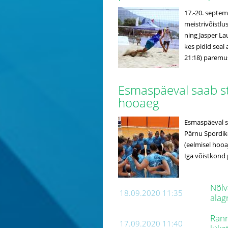
17.-20. septem
meistrivõistlu
ning Jasper Lau
kes pidid seal 
21:18) paremust
Esmaspäeval saab sta
hooaeg
Esmaspäeval sa
Pärnu Spordiko
(eelmisel hooaj
Iga võistkond p
Nõlv
18.09.2020 11:35
alag
Rann
17.09.2020 11:40