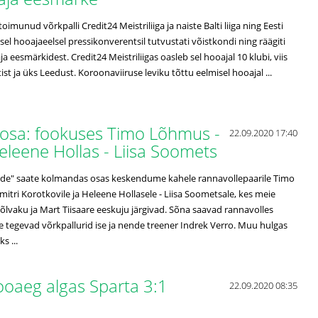
oimunud võrkpalli Credit24 Meistriliiga ja naiste Balti liiga ning Eesti
isel hooajaeelsel pressikonverentsil tutvustati võistkondi ning räägiti
a eesmärkidest. Credit24 Meistriliigas oasleb sel hooajal 10 klubi, viis
ätist ja üks Leedust. Koroonaviiruse leviku tõttu eelmisel hooajal ...
. osa: fookuses Timo Lõhmus -
22.09.2020 17:40
eleene Hollas - Liisa Soomets
tude" saate kolmandas osas keskendume kahele rannavollepaarile Timo
itri Korotkovile ja Heleene Hollasele - Liisa Soometsale, kes meie
õlvaku ja Mart Tiisaare eeskuju järgivad. Sõna saavad rannavolles
tegevad võrkpallurid ise ja nende treener Indrek Verro. Muu hulgas
s ...
hooaeg algas Sparta 3:1
22.09.2020 08:35