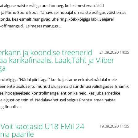
i alguse naiste esiliiga uus hooaeg, kui esimestena käisid
a ja Pärnu Spordikool. Tänavusel hooajal on naiste esiliigas võistlemas
onda, kes esmalt mängivad ühe ringi kõik-kõigiga läbi. Seejärel
-off mängud. Esimeses mängus ...
llerkann ja koondise treenerid
21.09.2020 14:05
 karikafinaalis, Laak,Täht ja Viiber
ega
rubriigiga "Nädal piiri taga," kus kajastame eelmisel nädalal meie
reenerite osalusel toimunud olulisemaid sündmusi välisliigades. Enamik
veel hooajaeelseid kontrollmänge, ent on ka neid, kes juba ametlike
a algust on teinud. Nädalavahetusel selgus Prantsusmaa naiste
g finaalis ...
 Voit kaotasid U18 EMil 24
19.09.2020 11:05
nia paarile