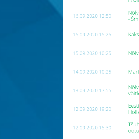
lüka
Nõlv
16.09.2020 12:50
- Šm
Kaks
15.09.2020 15:25
Nõlv
15.09.2020 10:25
Mart
14.09.2020 10:25
Nõlv
13.09.2020 17:55
võit
Eest
12.09.2020 19:20
Holl
Tšuh
12.09.2020 15:30
oot