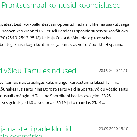
s, Prantsusmaal kohtusid koondislased
givatest Eesti võrkpalluritest sai lõppenud nädalal uhkeima saavutusega
aaber, kes krooniti CV Terueli ridades Hispaania superkarika võitjaks.
3:0 (25:19, 25:13, 25:18) Unicaja Costa de Almeria, algkoosseisu
er tegi kaasa kogu kohtumise ja panustas võitu 7 punkti. Hispaania
sid võidu Tartu esindused
28.09.2020 11:10
l toimus naiste esiliigas kaks mängu, kui vastamisi läksid Tallinna
Lõunakeskus Tartu ning Dorpat/Tartu vald ja Sparta. Võidu võtsid Tartu
dusaalis mänginud Tallinna Spordikool kaotas avageimi 23:25
ses geimis jäid külalised peale 25:19 ja kolmandas 25:14 ...
ja naiste liigade klubid
23.09.2020 15:10
oaja eesmärke