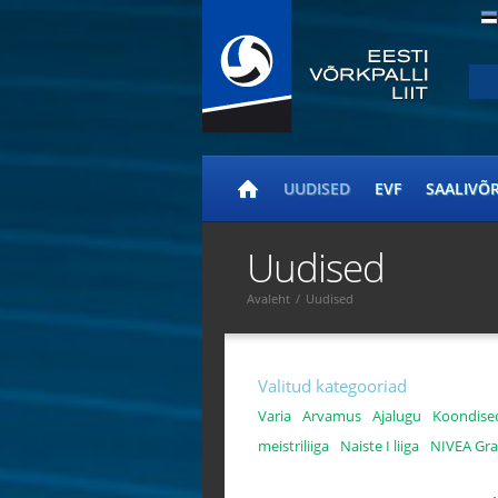
UUDISED
EVF
SAALIVÕ
Uudised
Avaleht
/
Uudised
Valitud kategooriad
Varia
Arvamus
Ajalugu
Koondise
meistriliiga
Naiste I liiga
NIVEA Gra