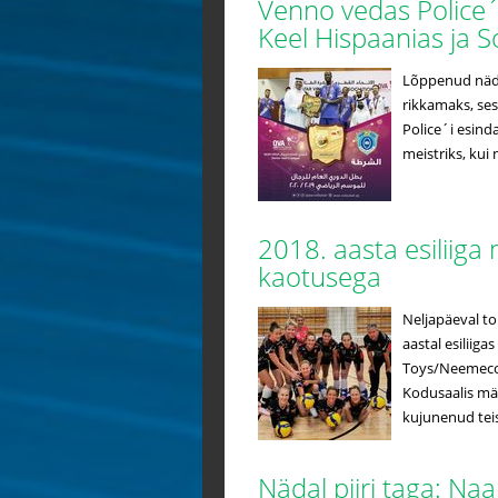
Venno vedas Police´i
Keel Hispaanias ja
Lõppenud nädal
rikkamaks, sest
Police´i esind
meistriks, kui
2018. aasta esiliiga
kaotusega
Neljapäeval toi
aastal esiliig
Toys/Neemeco.
Kodusaalis mä
kujunenud teis
Nädal piiri taga: Na