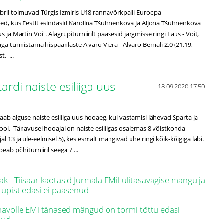
bril toimuvad Türgis Izmiris U18 rannavõrkpalli Euroopa
sed, kus Eestit esindasid Karolina Tšuhnenkova ja Aljona Tšuhnenkova
s ja Martin Voit. Alagrupiturniirilt pääsesid järgmisse ringi Laus - Voit,
aga tunnistama hispaanlaste Alvaro Viera - Alvaro Bernali 2:0 (21:19,
. ...
rdi naiste esiliiga uus
18.09.2020 17:50
ab alguse naiste esiliiga uus hooaeg, kui vastamisi lähevad Sparta ja
ol. Tänavusel hooajal on naiste esiliigas osalemas 8 võistkonda
al 13 ja üle-eelmisel 5), kes esmalt mängivad ühe ringi kõik-kõigiga läbi.
eab põhiturniiril seega 7 ...
ak - Tiisaar kaotasid Jurmala EMil ülitasavägise mängu ja
rupist edasi ei pääsenud
avolle EMi tänased mängud on tormi tõttu edasi