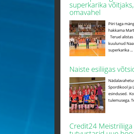
superkarika võitjak
omavahel
Piiri taga män
hakkama Mart N
Teruel alistas 
kuulunud Naab
superkarika ...
Naiste esiliigas võt
Nädalavahetuse
Spordikool ja 
esindused. Ko
tulemusega. Tei
Credit24 Meistriliiga 
tutvustasid uue ho