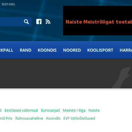
EESTI KEEL
RKPALL
RAND
KOONDIS
NOORED
KOOLISPORT
HARR
d
Eestlased välismaal
Eurosarjad
Meeste I liiga
Naiste
nd Prix
Rahvusvaheline
Koondis
EVF tiitlivõistlused