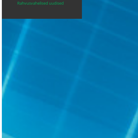
Rahvusvahelised uudised