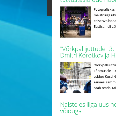
Fotografiskas t
meistriliiga üh
eelseisva hooaj
Eestist, neli L
"Võrkpallijuttude" 3
Dmitri Korotkov ja H
"Võrkpallijut
Lõhmusele - Dm
esiduo Kusti N
esimesi samme 
saab teada: Mik
Naiste esiliiga uus 
võiduga