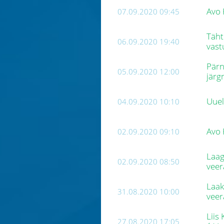
Avo 
07.09.2020 09:45
Täht
06.09.2020 19:40
vast
Pärn
05.09.2020 12:00
järg
Uuel
04.09.2020 10:10
Avo 
02.09.2020 09:10
Laag
02.09.2020 08:50
veer
Laak
31.08.2020 10:00
veer
Liis
27.08.2020 17:05