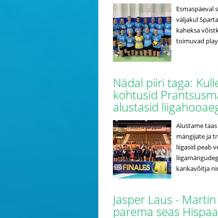
Esmaspäeval sa
väljakul Spart
kaheksa võistk
toimuvad play
Nädal piiri taga: Ku
kohtusid Prantsusmaa
alustasid liigahooa
Alustame taas 
mängijate ja t
liigasid peab 
liigamängudeg
karikavõitja nin
Jasper Laus - Martin
parema seas Hispaa