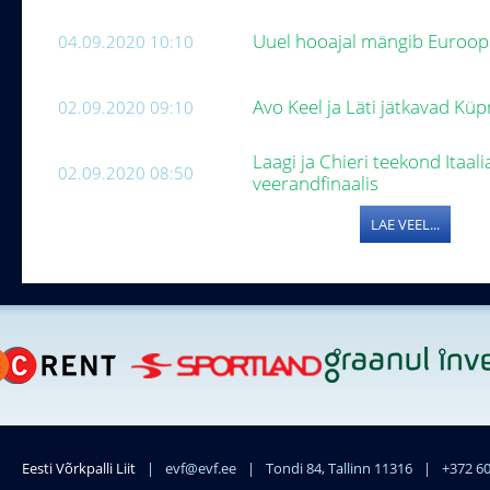
Uuel hooajal mängib Euroopa 
04.09.2020 10:10
Avo Keel ja Läti jätkavad Küp
02.09.2020 09:10
Laagi ja Chieri teekond Itaal
02.09.2020 08:50
veerandfinaalis
LAE VEEL...
Eesti Võrkpalli Liit
|
evf@evf.ee
|
Tondi 84, Tallinn 11316
|
+372 6