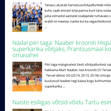
Tänavu alustab harrastusvõrkpalluritele mõe
kuhu saab ennast kirja panna kuni täna süda
juba viimastel aastatel osalejatele tuttavak
eraldi nii meeste, naiste kui ka segavõistko
...
Nädal piiri taga: Naaber krooniti Hisp
superkarika võitjaks, Prantsusmaal k
omavahel
Piiri taga mängivatest Eesti võrkpalluritest
hakkama Mart Naaber, kes krooniti CV Terueli
Teruel alistas 3:0 (25:19, 25:13, 25:18) Unicaj
kuulunud Naaber tegi kaasa kogu kohtumise j
superkarika ...
Naiste esiliigas võtsid võidu Tartu es