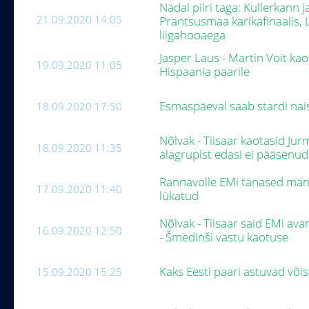
Nädal piiri taga: Kullerkann 
21.09.2020 14:05
Prantsusmaa karikafinaalis, L
liigahooaega
Jasper Laus - Martin Voit k
19.09.2020 11:05
Hispaania paarile
Esmaspäeval saab stardi nai
18.09.2020 17:50
Nõlvak - Tiisaar kaotasid Jur
18.09.2020 11:35
alagrupist edasi ei pääsenu
Rannavolle EMi tänased män
17.09.2020 11:40
lükatud
Nõlvak - Tiisaar said EMi av
16.09.2020 12:50
- Šmedinši vastu kaotuse
Kaks Eesti paari astuvad või
15.09.2020 15:25