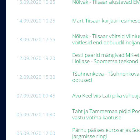
Nõlvak - Tiisaar alustavad E
15.09.2020 10:25
Mart Tiisaar karjääri esimese
14.09.2020 10:25
Nõlvak - Tiisaar võitsid Viln
13.09.2020 17:55
võitlesid end debüüdil nelj
Eesti paarid mängivad MK-et
12.09.2020 19:20
Hollase - Soometsa teekond 
Tšuhnenkova - Tšuhnenkova ü
12.09.2020 15:30
ootused
Avo Keel viis Läti pika vaheaj
07.09.2020 09:45
Täht ja Tammemaa pidid Pool
06.09.2020 19:40
vastu võtma kaotuse
Pärnu pääses eurosarjas So
05.09.2020 12:00
järgmisse ringi