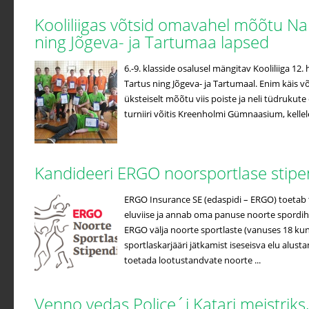
Kooliliigas võtsid omavahel mõõtu Na
ning Jõgeva- ja Tartumaa lapsed
6.-9. klasside osalusel mängitav Kooliliiga 12
Tartus ning Jõgeva- ja Tartumaal. Enim käis võ
üksteiselt mõõtu viis poiste ja neli tüdrukute
turniiri võitis Kreenholmi Gümnaasium, kellele 
Kandideeri ERGO noorsportlase stip
ERGO Insurance SE (edaspidi – ERGO) toetab t
eluviise ja annab oma panuse noorte spordih
ERGO välja noorte sportlaste (vanuses 18 kuni
sportlaskarjääri jätkamist iseseisva elu alus
toetada lootustandvate noorte ...
Venno vedas Police´i Katari meistriks