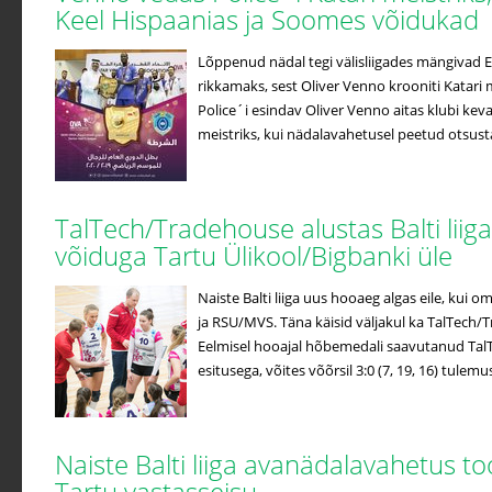
Keel Hispaanias ja Soomes võidukad
Lõppenud nädal tegi välisliigades mängivad Ees
rikkamaks, sest Oliver Venno krooniti Katari m
Police´i esindav Oliver Venno aitas klubi kev
meistriks, kui nädalavahetusel peetud otsustav
TalTech/Tradehouse alustas Balti liiga
võiduga Tartu Ülikool/Bigbanki üle
Naiste Balti liiga uus hooaeg algas eile, kui o
ja RSU/MVS. Täna käisid väljakul ka TalTech/
Eelmisel hooajal hõbemedali saavutanud Tal
esitusega, võites võõrsil 3:0 (7, 19, 16) tulemus
Naiste Balti liiga avanädalavahetus to
Tartu vastasseisu