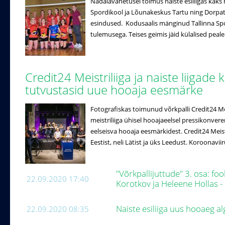
Nädalavahetusel toimus naiste esiliigas kaks 
Spordikool ja Lõunakeskus Tartu ning Dorpat/
esindused. Kodusaalis mänginud Tallinna Spo
tulemusega. Teises geimis jäid külalised peale
Credit24 Meistriliiga ja naiste liigade 
tutvustasid uue hooaja eesmärke
Fotografiskas toimunud võrkpalli Credit24 Meistr
meistriliiga ühisel hooajaeelsel pressikonveren
eelseisva hooaja eesmärkidest. Credit24 Meistri
Eestist, neli Lätist ja üks Leedust. Koroonaviir
"Võrkpallijuttude" 3. osa: f
22.09.2020 17:40
Korotkov ja Heleene Hollas -
Naiste esiliiga uus hooaeg a
22.09.2020 08:35