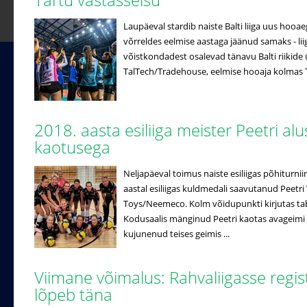
Laupäeval stardib naiste Balti liiga uus hooa
võrreldes eelmise aastaga jäänud samaks - lii
võistkondadest osalevad tänavu Balti riikide ü
TalTech/Tradehouse, eelmise hooaja kolmas Ta
2018. aasta esiliiga meister Peetri a
kaotusega
Neljapäeval toimus naiste esiliigas põhiturniir
aastal esiliigas kuldmedali saavutanud Peetri 
Toys/Neemeco. Kolm võidupunkti kirjutas ta
Kodusaalis mänginud Peetri kaotas avageimi
kujunenud teises geimis ...
Viimane võimalus: Rahvaliigasse regi
lõpeb täna