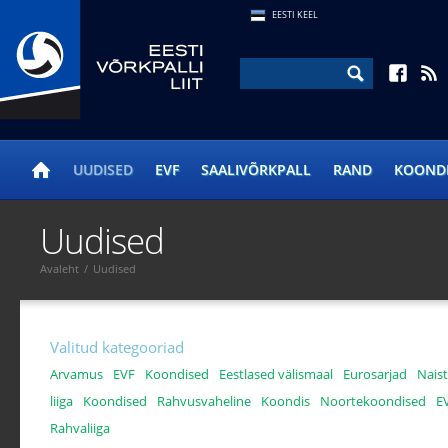
EESTI KEEL
UUDISED
EVF
SAALIVÕRKPALL
RAND
KOOND
Uudised
Avaleht
/
Uudised
Valitud kategooriad
Arvamus
EVF
Koondised
Eestlased välismaal
Eurosarjad
Naist
liiga
Koondised
Rahvusvaheline
Koondis
Noortekoondised
EV
Rahvaliiga