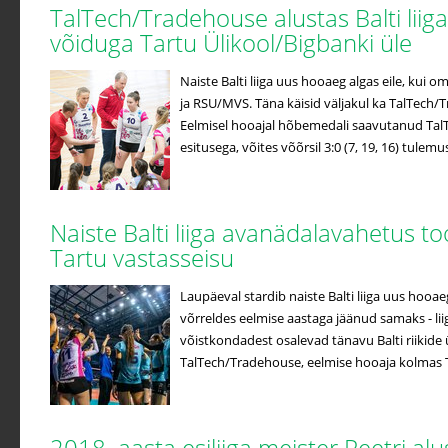
TalTech/Tradehouse alustas Balti liiga
võiduga Tartu Ülikool/Bigbanki üle
Naiste Balti liiga uus hooaeg algas eile, kui o
ja RSU/MVS. Täna käisid väljakul ka TalTech/
Eelmisel hooajal hõbemedali saavutanud Tal
esitusega, võites võõrsil 3:0 (7, 19, 16) tulemus
Naiste Balti liiga avanädalavahetus to
Tartu vastasseisu
Laupäeval stardib naiste Balti liiga uus hooa
võrreldes eelmise aastaga jäänud samaks - lii
võistkondadest osalevad tänavu Balti riikide ü
TalTech/Tradehouse, eelmise hooaja kolmas Ta
2018. aasta esiliiga meister Peetri a