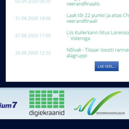
02.09.2020 08:50
veerandfinaalis
Laak tõi 22 punkti ja aitas Ch
31.08.2020 10:00
veerandfinaali
Liis Kullerkann liitus Lorenz
27.08.2020 17:05
´ Voleroga
Nõlvak - Tiisaar loositi ranna
26.08.2020 12:55
alagruppi
LAE VEEL...