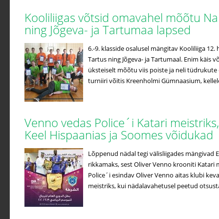
Kooliliigas võtsid omavahel mõõtu Na
ning Jõgeva- ja Tartumaa lapsed
6.-9. klasside osalusel mängitav Kooliliiga 12
Tartus ning Jõgeva- ja Tartumaal. Enim käis võ
üksteiselt mõõtu viis poiste ja neli tüdrukute
turniiri võitis Kreenholmi Gümnaasium, kellele 
Venno vedas Police´i Katari meistriks
Keel Hispaanias ja Soomes võidukad
Lõppenud nädal tegi välisliigades mängivad Ees
rikkamaks, sest Oliver Venno krooniti Katari m
Police´i esindav Oliver Venno aitas klubi kev
meistriks, kui nädalavahetusel peetud otsustav