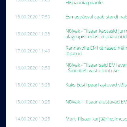
Hispaania paarile
Esmaspäeval saab stardi nai
18.09.2020 17:50
Nõlvak - Tiisaar kaotasid Jur
18.09.2020 11:35
alagrupist edasi ei pääsenu
Rannavolle EMi tänased män
17.09.2020 11:40
lükatud
Nõlvak - Tiisaar said EMi av
16.09.2020 12:50
- Šmedinši vastu kaotuse
Kaks Eesti paari astuvad või
15.09.2020 15:25
Nõlvak - Tiisaar alustavad E
15.09.2020 10:25
Mart Tiisaar karjääri esimese
14.09.2020 10:25