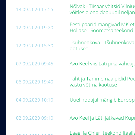
Nõlvak - Tiisaar võitsid Viln
13.09.2020 17:55
võitlesid end debüüdil nelj
Eesti paarid mängivad MK-et
12.09.2020 19:20
Hollase - Soometsa teekond 
Tšuhnenkova - Tšuhnenkova ü
12.09.2020 15:30
ootused
Avo Keel viis Läti pika vaheaj
07.09.2020 09:45
Täht ja Tammemaa pidid Pool
06.09.2020 19:40
vastu võtma kaotuse
Uuel hooajal mängib Euroopa 
04.09.2020 10:10
Avo Keel ja Läti jätkavad Küp
02.09.2020 09:10
Laagi ja Chieri teekond Itaal