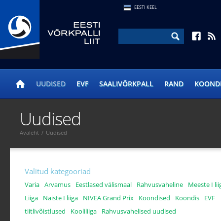
EESTI KEEL
UUDISED
EVF
SAALIVÕRKPALL
RAND
KOOND
Uudised
Avaleht
/
Uudised
Valitud kategooriad
Varia
Arvamus
Eestlased välismaal
Rahvusvaheline
Meeste I lii
Liiga
Naiste I liiga
NIVEA Grand Prix
Koondised
Koondis
EVF
tiitlivõistlused
Kooliliiga
Rahvusvahelised uudised