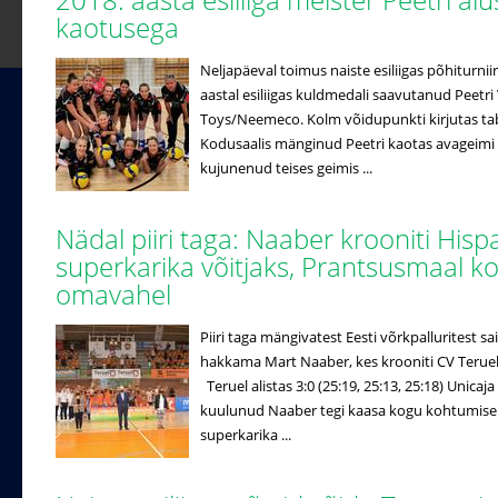
kaotusega
Neljapäeval toimus naiste esiliigas põhiturniir
aastal esiliigas kuldmedali saavutanud Peetri 
Toys/Neemeco. Kolm võidupunkti kirjutas ta
Kodusaalis mänginud Peetri kaotas avageimi
kujunenud teises geimis ...
Nädal piiri taga: Naaber krooniti Hisp
superkarika võitjaks, Prantsusmaal k
omavahel
Piiri taga mängivatest Eesti võrkpalluritest
hakkama Mart Naaber, kes krooniti CV Terueli
Teruel alistas 3:0 (25:19, 25:13, 25:18) Unicaj
kuulunud Naaber tegi kaasa kogu kohtumise j
superkarika ...