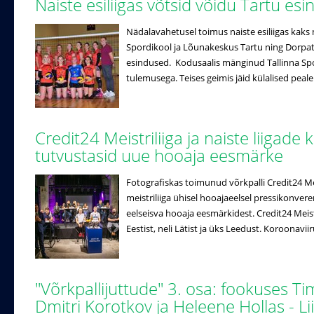
Naiste esiliigas võtsid võidu Tartu es
Nädalavahetusel toimus naiste esiliigas kaks 
Spordikool ja Lõunakeskus Tartu ning Dorpat/
esindused. Kodusaalis mänginud Tallinna Spo
tulemusega. Teises geimis jäid külalised peale
Credit24 Meistriliiga ja naiste liigade 
tutvustasid uue hooaja eesmärke
Fotografiskas toimunud võrkpalli Credit24 Meistr
meistriliiga ühisel hooajaeelsel pressikonveren
eelseisva hooaja eesmärkidest. Credit24 Meistri
Eestist, neli Lätist ja üks Leedust. Koroonaviir
"Võrkpallijuttude" 3. osa: fookuses T
Dmitri Korotkov ja Heleene Hollas - 