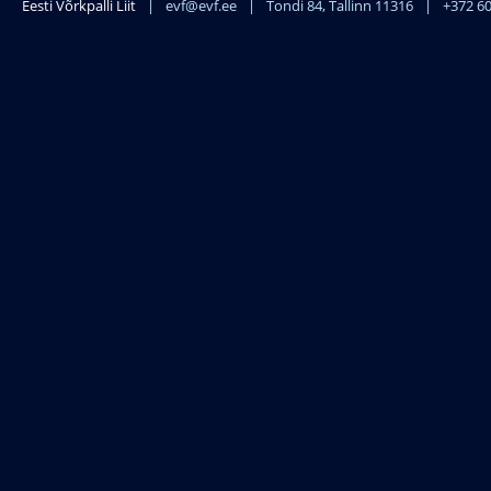
Eesti Võrkpalli Liit
|
evf@evf.ee
|
Tondi 84, Tallinn 11316
|
+372 6