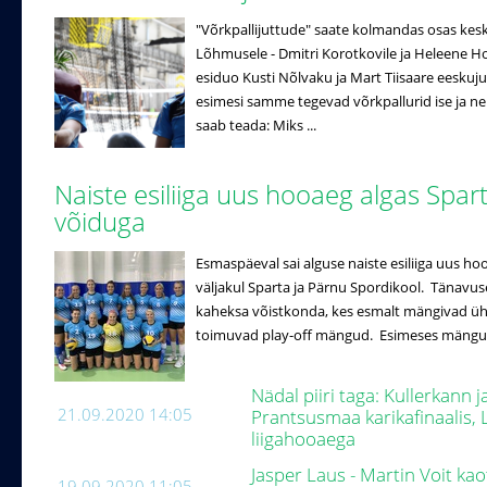
"Võrkpallijuttude" saate kolmandas osas ke
Lõhmusele - Dmitri Korotkovile ja Heleene Hol
esiduo Kusti Nõlvaku ja Mart Tiisaare eeskuj
esimesi samme tegevad võrkpallurid ise ja n
saab teada: Miks ...
Naiste esiliiga uus hooaeg algas Spar
võiduga
Esmaspäeval sai alguse naiste esiliiga uus ho
väljakul Sparta ja Pärnu Spordikool. Tänavuse
kaheksa võistkonda, kes esmalt mängivad ühe r
toimuvad play-off mängud. Esimeses mängus 
Nädal piiri taga: Kullerkann 
21.09.2020 14:05
Prantsusmaa karikafinaalis, L
liigahooaega
Jasper Laus - Martin Voit k
19.09.2020 11:05