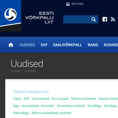
EESTI KEEL
UUDISED
EVF
SAALIVÕRKPALL
RAND
KOOND
Uudised
Avaleht
/
Uudised
Valitud kategooriad
Varia
EVF
Koondised
Eurosarjad
Rahvusvaheline
Naiste meistr
liiga
Koondised
Koondis
Noortekoondised
Kooliliiga
Miniliiga
Rahvaliiga
Rahvusvahelised uudised