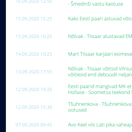
16.09.2020 12:50
- Šmedinši vastu kaotuse
Kaks Eesti paari astuvad või
15.09.2020 15:25
Nõlvak - Tiisaar alustavad E
15.09.2020 10:25
Mart Tiisaar karjääri esimese
14.09.2020 10:25
Nõlvak - Tiisaar võitsid Viln
13.09.2020 17:55
võitlesid end debüüdil nelj
Eesti paarid mängivad MK-et
12.09.2020 19:20
Hollase - Soometsa teekond 
Tšuhnenkova - Tšuhnenkova ü
12.09.2020 15:30
ootused
Avo Keel viis Läti pika vaheaj
07.09.2020 09:45