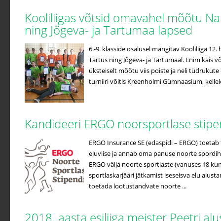
Kooliliigas võtsid omavahel mõõtu Na
ning Jõgeva- ja Tartumaa lapsed
6.-9. klasside osalusel mängitav Kooliliiga 12
Tartus ning Jõgeva- ja Tartumaal. Enim käis võ
üksteiselt mõõtu viis poiste ja neli tüdrukute
turniiri võitis Kreenholmi Gümnaasium, kellele 
Kandideeri ERGO noorsportlase stip
ERGO Insurance SE (edaspidi – ERGO) toetab t
eluviise ja annab oma panuse noorte spordih
ERGO välja noorte sportlaste (vanuses 18 kuni
sportlaskarjääri jätkamist iseseisva elu alus
toetada lootustandvate noorte ...
2018. aasta esiliiga meister Peetri a