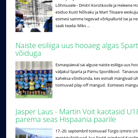
Lõhmusele - Dmitri Korotkovile ja Heleene Hol
esiduo Kusti Nõlvaku ja Mart Tiisaare eeskuj
esimesi samme tegevad võrkpallurid ise ja n
saab teada: Miks ...
Naiste esiliiga uus hooaeg algas Spar
võiduga
Esmaspäeval sai alguse naiste esiliiga uus ho
väljakul Sparta ja Pärnu Spordikool. Tänavuse
kaheksa võistkonda, kes esmalt mängivad ühe r
toimuvad play-off mängud. Esimeses mängus 
Jasper Laus - Martin Voit kaotasid U1
parema seas Hispaania paarile
17.-20. septembril toimuvad Türgis Izmiris U
meistrivõistlused, kus Eestit esindasid Karo