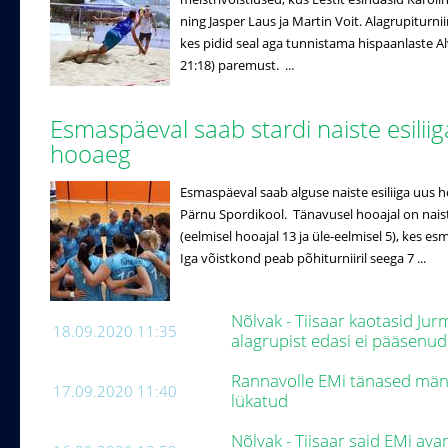
ning Jasper Laus ja Martin Voit. Alagrupiturniir
kes pidid seal aga tunnistama hispaanlaste Alv
21:18) paremust. ...
Esmaspäeval saab stardi naiste esilii
hooaeg
Esmaspäeval saab alguse naiste esiliiga uus h
Pärnu Spordikool. Tänavusel hooajal on naist
(eelmisel hooajal 13 ja üle-eelmisel 5), kes es
Iga võistkond peab põhiturniiril seega 7 ...
Nõlvak - Tiisaar kaotasid Jur
18.09.2020 11:35
alagrupist edasi ei pääsenu
Rannavolle EMi tänased män
17.09.2020 11:40
lükatud
Nõlvak - Tiisaar said EMi av