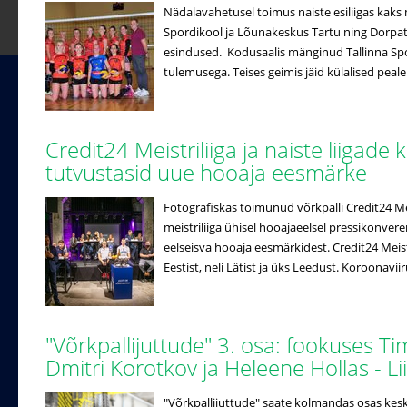
Nädalavahetusel toimus naiste esiliigas kaks 
Spordikool ja Lõunakeskus Tartu ning Dorpat/
esindused. Kodusaalis mänginud Tallinna Spo
tulemusega. Teises geimis jäid külalised peale
Credit24 Meistriliiga ja naiste liigade 
tutvustasid uue hooaja eesmärke
Fotografiskas toimunud võrkpalli Credit24 Meistr
meistriliiga ühisel hooajaeelsel pressikonveren
eelseisva hooaja eesmärkidest. Credit24 Meistri
Eestist, neli Lätist ja üks Leedust. Koroonaviir
"Võrkpallijuttude" 3. osa: fookuses T
Dmitri Korotkov ja Heleene Hollas - 
"Võrkpallijuttude" saate kolmandas osas ke