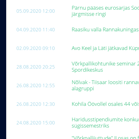
Pärnu pääses eurosarjas So
05.09.2020 12:00
järgmisse ringi
Raasiku valla Rannakuninga
04.09.2020 11:40
Avo Keel ja Läti jätkavad Küp
02.09.2020 09:10
Võrkpallikohtunike seminar 
28.08.2020 20:25
Spordikeskus
Nõlvak - Tiisaar loositi ranna
26.08.2020 12:55
alagruppi
Kohila Öövollel osales 44 v
26.08.2020 12:30
Haridusstipendiumite konku
24.08.2020 15:00
sügissemestriks
"Võrkpallijuttude" II osas o