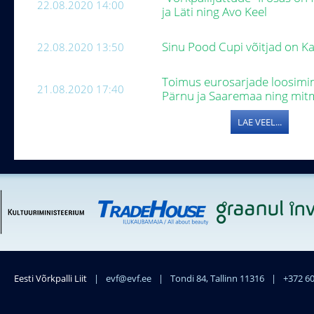
22.08.2020 14:00
ja Läti ning Avo Keel
Sinu Pood Cupi võitjad on Kai
22.08.2020 13:50
Toimus eurosarjade loosimin
21.08.2020 17:40
Pärnu ja Saaremaa ning mi
LAE VEEL...
Eesti Võrkpalli Liit
|
evf@evf.ee
|
Tondi 84, Tallinn 11316
|
+372 6