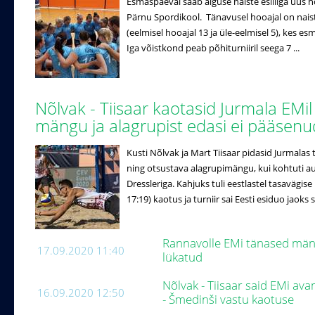
Esmaspäeval saab alguse naiste esiliiga uus h
Pärnu Spordikool. Tänavusel hooajal on naist
(eelmisel hooajal 13 ja üle-eelmisel 5), kes es
Iga võistkond peab põhiturniiril seega 7 ...
Nõlvak - Tiisaar kaotasid Jurmala EMil
mängu ja alagrupist edasi ei pääsen
Kusti Nõlvak ja Mart Tiisaar pidasid Jurmalas
ning otsustava alagrupimängu, kui kohtuti au
Dressleriga. Kahjuks tuli eestlastel tasavägise
17:19) kaotus ja turniir sai Eesti esiduo jaoks s
Rannavolle EMi tänased män
17.09.2020 11:40
lükatud
Nõlvak - Tiisaar said EMi av
16.09.2020 12:50
- Šmedinši vastu kaotuse