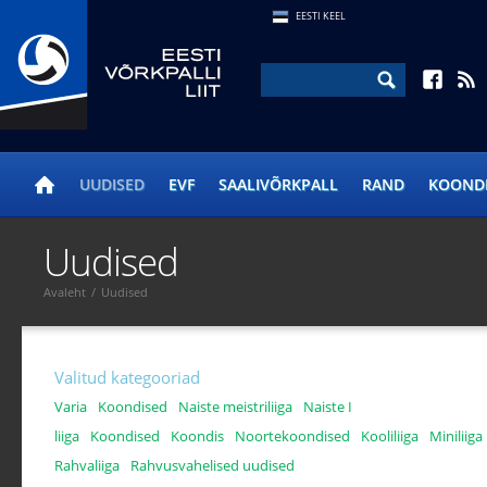
EESTI KEEL
UUDISED
EVF
SAALIVÕRKPALL
RAND
KOOND
Uudised
Avaleht
/
Uudised
Valitud kategooriad
Varia
Koondised
Naiste meistriliiga
Naiste I
liiga
Koondised
Koondis
Noortekoondised
Kooliliiga
Miniliiga
Rahvaliiga
Rahvusvahelised uudised