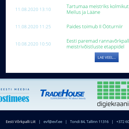
Tartumaa meistriks kolmikute
11.08.2020 13:10
Meilus ja Lääne
Paides toimub II Ööturniir
11.08.2020 11:25
Eesti paremad rannavõrkpall
10.08.2020 10:50
meistrivõistluste etappidel
LAE VEEL...
Eesti Võrkpalli Liit
|
evf@evf.ee
|
Tondi 84, Tallinn 11316
|
+372 6