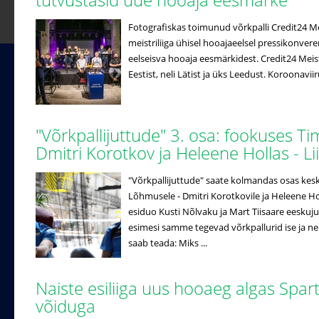
Fotografiskas toimunud võrkpalli Credit24 Meistr
meistriliiga ühisel hooajaeelsel pressikonveren
eelseisva hooaja eesmärkidest. Credit24 Meistri
Eestist, neli Lätist ja üks Leedust. Koroonaviir
"Võrkpallijuttude" 3. osa: fookuses T
Dmitri Korotkov ja Heleene Hollas - 
"Võrkpallijuttude" saate kolmandas osas ke
Lõhmusele - Dmitri Korotkovile ja Heleene Hol
esiduo Kusti Nõlvaku ja Mart Tiisaare eeskuj
esimesi samme tegevad võrkpallurid ise ja n
saab teada: Miks ...
Naiste esiliiga uus hooaeg algas Spar
võiduga