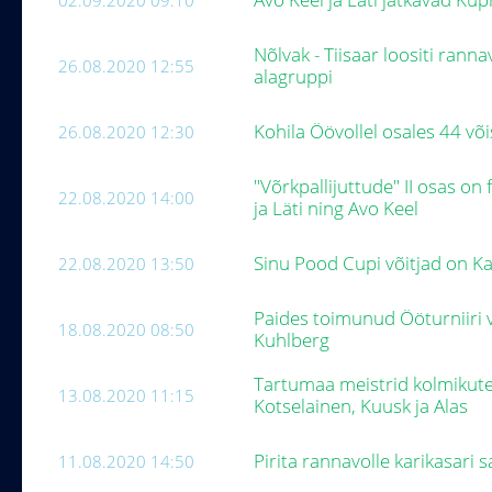
02.09.2020 09:10
Nõlvak - Tiisaar loositi ranna
26.08.2020 12:55
alagruppi
Kohila Öövollel osales 44 v
26.08.2020 12:30
"Võrkpallijuttude" II osas o
22.08.2020 14:00
ja Läti ning Avo Keel
Sinu Pood Cupi võitjad on Kai
22.08.2020 13:50
Paides toimunud Ööturniiri v
18.08.2020 08:50
Kuhlberg
Tartumaa meistrid kolmikute
13.08.2020 11:15
Kotselainen, Kuusk ja Alas
Pirita rannavolle karikasari 
11.08.2020 14:50