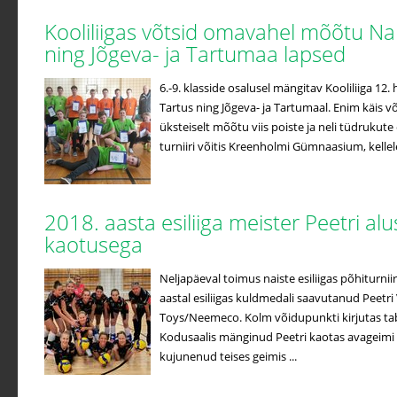
Kooliliigas võtsid omavahel mõõtu Na
ning Jõgeva- ja Tartumaa lapsed
6.-9. klasside osalusel mängitav Kooliliiga 12
Tartus ning Jõgeva- ja Tartumaal. Enim käis võ
üksteiselt mõõtu viis poiste ja neli tüdrukute
turniiri võitis Kreenholmi Gümnaasium, kellele 
2018. aasta esiliiga meister Peetri a
kaotusega
Neljapäeval toimus naiste esiliigas põhiturniir
aastal esiliigas kuldmedali saavutanud Peetri 
Toys/Neemeco. Kolm võidupunkti kirjutas ta
Kodusaalis mänginud Peetri kaotas avageimi
kujunenud teises geimis ...