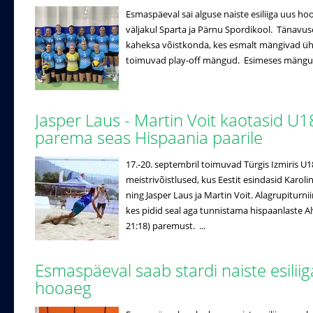
Esmaspäeval sai alguse naiste esiliiga uus ho
väljakul Sparta ja Pärnu Spordikool. Tänavuse
kaheksa võistkonda, kes esmalt mängivad ühe r
toimuvad play-off mängud. Esimeses mängus 
Jasper Laus - Martin Voit kaotasid U1
parema seas Hispaania paarile
17.-20. septembril toimuvad Türgis Izmiris U
meistrivõistlused, kus Eestit esindasid Karo
ning Jasper Laus ja Martin Voit. Alagrupiturniir
kes pidid seal aga tunnistama hispaanlaste Alv
21:18) paremust. ...
Esmaspäeval saab stardi naiste esilii
hooaeg