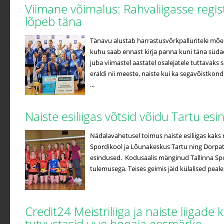
Viimane võimalus: Rahvaliigasse regi
lõpeb täna
Tänavu alustab harrastusvõrkpalluritele mõe
kuhu saab ennast kirja panna kuni täna süda
juba viimastel aastatel osalejatele tuttavak
eraldi nii meeste, naiste kui ka segavõistko
...
Naiste esiliigas võtsid võidu Tartu es
Nädalavahetusel toimus naiste esiliigas kaks 
Spordikool ja Lõunakeskus Tartu ning Dorpat/
esindused. Kodusaalis mänginud Tallinna Spo
tulemusega. Teises geimis jäid külalised peale
Credit24 Meistriliiga ja naiste liigade 
tutvustasid uue hooaja eesmärke