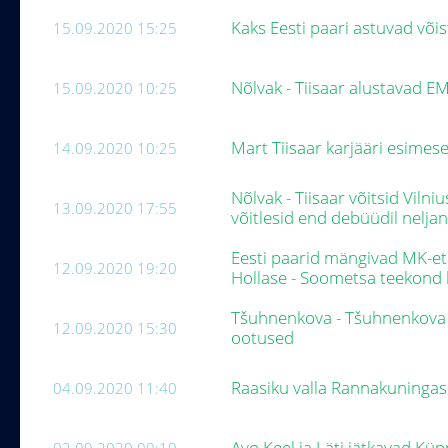
Kaks Eesti paari astuvad või
15.09.2020 15:25
Nõlvak - Tiisaar alustavad E
15.09.2020 10:25
Mart Tiisaar karjääri esimese
14.09.2020 10:25
Nõlvak - Tiisaar võitsid Viln
13.09.2020 17:55
võitlesid end debüüdil nelj
Eesti paarid mängivad MK-et
12.09.2020 19:20
Hollase - Soometsa teekond 
Tšuhnenkova - Tšuhnenkova ü
12.09.2020 15:30
ootused
Raasiku valla Rannakuninga
04.09.2020 11:40
Avo Keel ja Läti jätkavad Küp