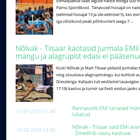
Esmaspäeval saab alguse naiste esiliiga uus h
Pärnu Spordikool. Tänavusel hooajal on naist
(eelmisel hooajal 13 ja üle-eelmisel 5), kes es
Iga võistkond peab põhiturniiril seega 7 ...
Nõlvak - Tiisaar kaotasid Jurmala EMil
mängu ja alagrupist edasi ei pääsen
Kusti Nõlvak ja Mart Tiisaar pidasid Jurmalas
ning otsustava alagrupimängu, kui kohtuti au
Dressleriga. Kahjuks tuli eestlastel tasavägise
17:19) kaotus ja turniir sai Eesti esiduo jaoks s
Rannavolle EMi tänased män
17.09.2020 11:40
lükatud
Nõlvak - Tiisaar said EMi av
16.09.2020 12:50
- Šmedinši vastu kaotuse