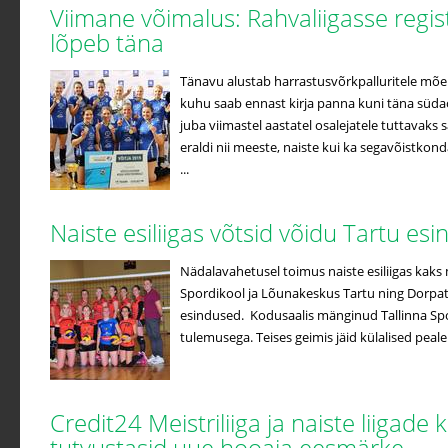
Viimane võimalus: Rahvaliigasse regi
lõpeb täna
Tänavu alustab harrastusvõrkpalluritele mõe
kuhu saab ennast kirja panna kuni täna süda
juba viimastel aastatel osalejatele tuttavak
eraldi nii meeste, naiste kui ka segavõistko
...
Naiste esiliigas võtsid võidu Tartu es
Nädalavahetusel toimus naiste esiliigas kaks 
Spordikool ja Lõunakeskus Tartu ning Dorpat/
esindused. Kodusaalis mänginud Tallinna Spo
tulemusega. Teises geimis jäid külalised peale
Credit24 Meistriliiga ja naiste liigade 
tutvustasid uue hooaja eesmärke