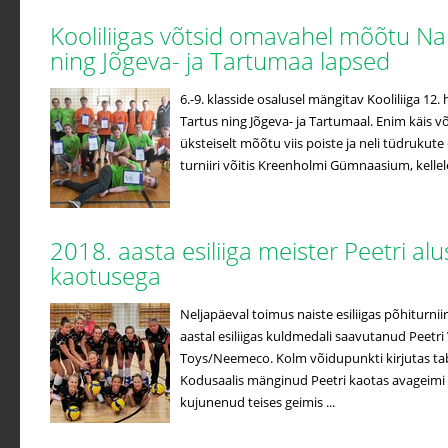
Kooliliigas võtsid omavahel mõõtu Na
ning Jõgeva- ja Tartumaa lapsed
6.-9. klasside osalusel mängitav Kooliliiga 12
Tartus ning Jõgeva- ja Tartumaal. Enim käis võ
üksteiselt mõõtu viis poiste ja neli tüdrukute
turniiri võitis Kreenholmi Gümnaasium, kellele 
2018. aasta esiliiga meister Peetri a
kaotusega
Neljapäeval toimus naiste esiliigas põhiturniir
aastal esiliigas kuldmedali saavutanud Peetri 
Toys/Neemeco. Kolm võidupunkti kirjutas ta
Kodusaalis mänginud Peetri kaotas avageimi
kujunenud teises geimis ...