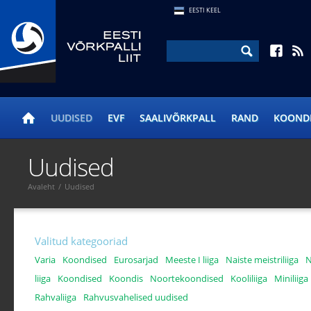
EESTI KEEL
UUDISED
EVF
SAALIVÕRKPALL
RAND
KOOND
Uudised
Avaleht
/
Uudised
Valitud kategooriad
Varia
Koondised
Eurosarjad
Meeste I liiga
Naiste meistriliiga
N
liiga
Koondised
Koondis
Noortekoondised
Kooliliiga
Miniliiga
Rahvaliiga
Rahvusvahelised uudised