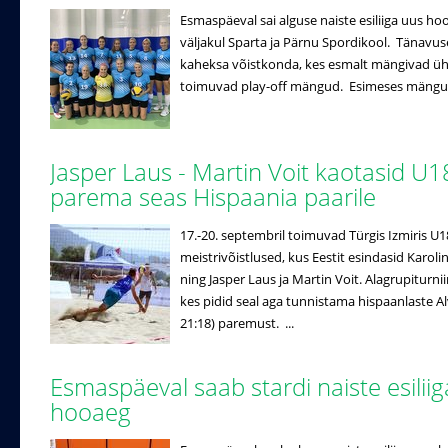
Esmaspäeval sai alguse naiste esiliiga uus ho
väljakul Sparta ja Pärnu Spordikool. Tänavuse
kaheksa võistkonda, kes esmalt mängivad ühe r
toimuvad play-off mängud. Esimeses mängus 
Jasper Laus - Martin Voit kaotasid U1
parema seas Hispaania paarile
17.-20. septembril toimuvad Türgis Izmiris U
meistrivõistlused, kus Eestit esindasid Karo
ning Jasper Laus ja Martin Voit. Alagrupiturniir
kes pidid seal aga tunnistama hispaanlaste Alv
21:18) paremust. ...
Esmaspäeval saab stardi naiste esilii
hooaeg