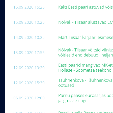
Kaks Eesti paari astuvad või
15.09.2020 15:25
Nõlvak - Tiisaar alustavad E
15.09.2020 10:25
Mart Tiisaar karjääri esimese
14.09.2020 10:25
Nõlvak - Tiisaar võitsid Viln
13.09.2020 17:55
võitlesid end debüüdil nelj
Eesti paarid mängivad MK-et
12.09.2020 19:20
Hollase - Soometsa teekond 
Tšuhnenkova - Tšuhnenkova ü
12.09.2020 15:30
ootused
Pärnu pääses eurosarjas So
05.09.2020 12:00
järgmisse ringi
Raasiku valla Rannakuninga