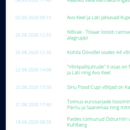
04.09.2020 11:40
Avo Keel ja Läti jätkavad Küp
02.09.2020 09:10
Nõlvak - Tiisaar loositi ranna
26.08.2020 12:55
alagruppi
Kohila Öövollel osales 44 v
26.08.2020 12:30
"Võrkpallijuttude" II osas o
22.08.2020 14:00
ja Läti ning Avo Keel
Sinu Pood Cupi võitjad on Kai
22.08.2020 13:50
Toimus eurosarjade loosimin
21.08.2020 17:40
Pärnu ja Saaremaa ning mi
Paides toimunud Ööturniiri v
18.08.2020 08:50
Kuhlberg