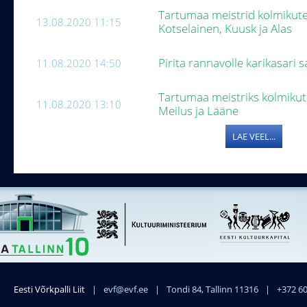
Tartumaa meistrid kolmikute
13.08.2020 11:15
Kotselainen, Kuusk ja Alas
Pirita rannavolle karikasari 
11.08.2020 14:50
Tartumaa meistriks kolmikute
11.08.2020 13:10
Meilus ja Lääne
LAE VEEL...
Eesti Võrkpalli Liit
|
evf@evf.ee
|
Tondi 84, Tallinn 11316
|
+372 6