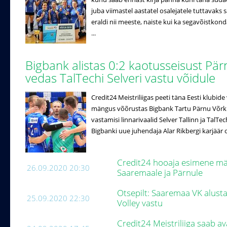
juba viimastel aastatel osalejatele tuttavak
eraldi nii meeste, naiste kui ka segavõistko
...
Bigbank alistas 0:2 kaotusseisust Pär
vedas TalTechi Selveri vastu võidule
Credit24 Meistriliigas peeti täna Eesti klubi
mängus võõrustas Bigbank Tartu Pärnu Võrkpal
vastamisi linnarivaalid Selver Tallinn ja TalTe
Bigbanki uue juhendaja Alar Rikbergi karjäär 
Credit24 hooaja esimene män
26.09.2020 20:30
Saaremaale ja Pärnule
Otsepilt: Saaremaa VK alus
25.09.2020 22:30
Volley vastu
Credit24 Meistriliiga saab a