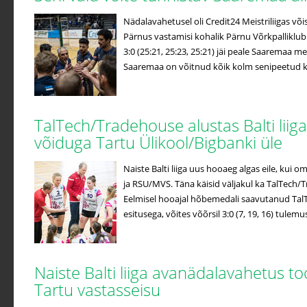
Nädalavahetusel oli Credit24 Meistriliigas võis
Pärnus vastamisi kohalik Pärnu Võrkpalliklub
3:0 (25:21, 25:23, 25:21) jäi peale Saaremaa me
Saaremaa on võitnud kõik kolm senipeetud koh
TalTech/Tradehouse alustas Balti liiga
võiduga Tartu Ülikool/Bigbanki üle
Naiste Balti liiga uus hooaeg algas eile, kui o
ja RSU/MVS. Täna käisid väljakul ka TalTech/
Eelmisel hooajal hõbemedali saavutanud Tal
esitusega, võites võõrsil 3:0 (7, 19, 16) tulemus
Naiste Balti liiga avanädalavahetus to
Tartu vastasseisu