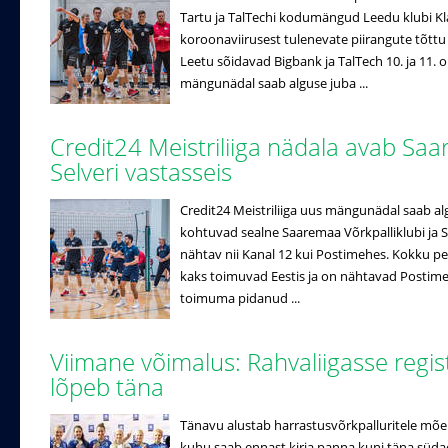
Tartu ja TalTechi kodumängud Leedu klubi K
koroonaviirusest tulenevate piirangute tõttu e
Leetu sõidavad Bigbank ja TalTech 10. ja 11. o
mängunädal saab alguse juba ...
Credit24 Meistriliiga nädala avab Saa
Selveri vastasseis
Credit24 Meistriliiga uus mängunädal saab al
kohtuvad sealne Saaremaa Võrkpalliklubi ja Se
nähtav nii Kanal 12 kui Postimehes. Kokku pe
kaks toimuvad Eestis ja on nähtavad Postimehe
toimuma pidanud ...
Viimane võimalus: Rahvaliigasse regi
lõpeb täna
Tänavu alustab harrastusvõrkpalluritele mõe
kuhu saab ennast kirja panna kuni täna süda