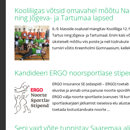
Kooliliigas võtsid omavahel mõõtu Na
ning Jõgeva- ja Tartumaa lapsed
6.-9. klasside osalusel mängitav Kooliliiga 12
Tartus ning Jõgeva- ja Tartumaal. Enim käis võ
üksteiselt mõõtu viis poiste ja neli tüdrukute
turniiri võitis Kreenholmi Gümnaasium, kellele 
Kandideeri ERGO noorsportlase stip
ERGO Insurance SE (edaspidi – ERGO) toetab t
eluviise ja annab oma panuse noorte spordih
ERGO välja noorte sportlaste (vanuses 18 kuni
sportlaskarjääri jätkamist iseseisva elu alus
toetada lootustandvate noorte ...
Seni vaid võite tunnistav Saaremaa a