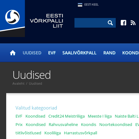
EESTI KEEL
UUDISED
EVF
SAALIVÕRKPALL
RAND
KOOND
Uudised
Avaleht
/
Uudised
Valitud kategooriad
EVF
Koondised
Credit24 Meistriliiga
Meeste I liiga
Naiste Balti L
Prix
Koondised
Rahvusvaheline
Koondis
Noortekoondised
E
tiitlivõistlused
Kooliliiga
Harrastusvõrkpall