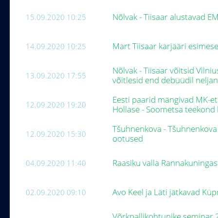
Nõlvak - Tiisaar alustavad E
15.09.2020 10:25
Mart Tiisaar karjääri esimese
14.09.2020 10:25
Nõlvak - Tiisaar võitsid Viln
13.09.2020 17:55
võitlesid end debüüdil nelj
Eesti paarid mängivad MK-et
12.09.2020 19:20
Hollase - Soometsa teekond 
Tšuhnenkova - Tšuhnenkova ü
12.09.2020 15:30
ootused
Raasiku valla Rannakuninga
04.09.2020 11:40
Avo Keel ja Läti jätkavad Küp
02.09.2020 09:10
Võrkpallikohtunike seminar 