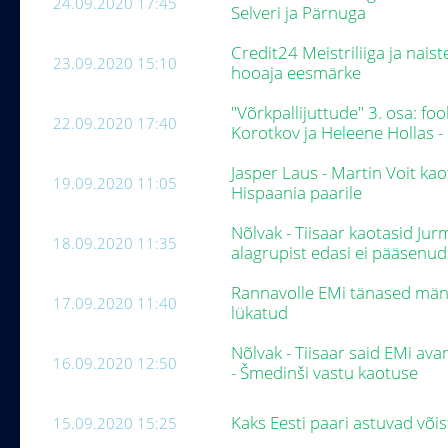
24.09.2020 17:45
Selveri ja Pärnuga
Credit24 Meistriliiga ja naist
23.09.2020 15:10
hooaja eesmärke
"Võrkpallijuttude" 3. osa: f
22.09.2020 17:40
Korotkov ja Heleene Hollas -
Jasper Laus - Martin Voit k
19.09.2020 11:05
Hispaania paarile
Nõlvak - Tiisaar kaotasid Jur
18.09.2020 11:35
alagrupist edasi ei pääsenu
Rannavolle EMi tänased män
17.09.2020 11:40
lükatud
Nõlvak - Tiisaar said EMi av
16.09.2020 12:50
- Šmedinši vastu kaotuse
Kaks Eesti paari astuvad või
15.09.2020 15:25