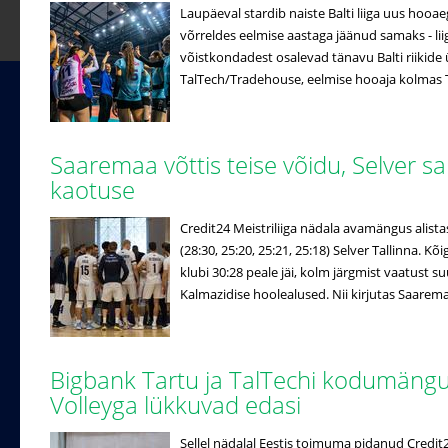
Laupäeval stardib naiste Balti liiga uus hooa
võrreldes eelmise aastaga jäänud samaks - lii
võistkondadest osalevad tänavu Balti riikide ü
TalTech/Tradehouse, eelmise hooaja kolmas Ta
Saaremaa võttis teise võidu, Selver s
kaotuse
Credit24 Meistriliiga nädala avamängus alista
(28:30, 25:20, 25:21, 25:18) Selver Tallinna. 
klubi 30:28 peale jäi, kolm järgmist vaatust 
Kalmazidise hoolealused. Nii kirjutas Saaremaa 
Bigbank Tartu ja TalTechi kodumän
Volleyga lükkuvad edasi
Sellel nädalal Eestis toimuma pidanud Credi