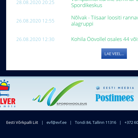
28.08.2020 20:25
Spordikeskus
Nõlvak - Tiisaar loositi ranna
26.08.2020 12:55
alagruppi
Kohila Öövollel osales 44 v
26.08.2020 12:30
LAE VEEL...
Eesti Võrkpalli Liit
|
evf@evf.ee
|
Tondi 84, Tallinn 11316
|
+372 6