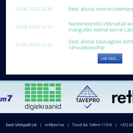
Eesti alistas noorte sidemäng
04.08.2020 20:30
Naiste koondis võõrustab ko
03.08.2020 10:15
mängudes kolmel korral Läti
Eesti alistas tasavägises k
31.07.2020 13:35
rahvuskoondise
LAE VEEL...
Eesti Võrkpalli Liit
|
evf@evf.ee
|
Tondi 84, Tallinn 11316
|
+372 6