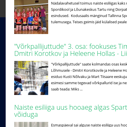
Nädalavahetusel toimus naiste esiliigas kaks 
Spordikool ja Lõunakeskus Tartu ning Dorpat/
esindused. Kodusaalis mänginud Tallinna Spo
tulemusega. Teises geimis jäid külalised peale
"Võrkpallijuttude" 3. osa: fookuses T
Dmitri Korotkov ja Heleene Hollas - 
"Võrkpallijuttude" saate kolmandas osas ke
Lõhmusele - Dmitri Korotkovile ja Heleene Hol
esiduo Kusti Nõlvaku ja Mart Tiisaare eeskuj
esimesi samme tegevad võrkpallurid ise ja n
saab teada: Miks ...
Naiste esiliiga uus hooaeg algas Spar
võiduga
Esmaspäeval sai alguse naiste esiliiga uus ho