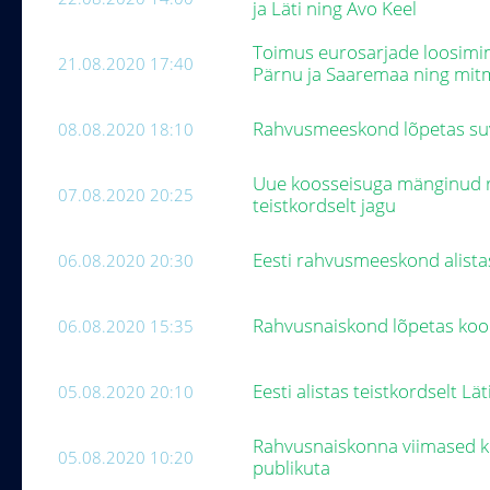
ja Läti ning Avo Keel
Toimus eurosarjade loosimin
21.08.2020 17:40
Pärnu ja Saaremaa ning mi
Rahvusmeeskond lõpetas suv
08.08.2020 18:10
Uue koosseisuga mänginud r
07.08.2020 20:25
teistkordselt jagu
Eesti rahvusmeeskond alista
06.08.2020 20:30
Rahvusnaiskond lõpetas koo
06.08.2020 15:35
Eesti alistas teistkordselt L
05.08.2020 20:10
Rahvusnaiskonna viimased k
05.08.2020 10:20
publikuta