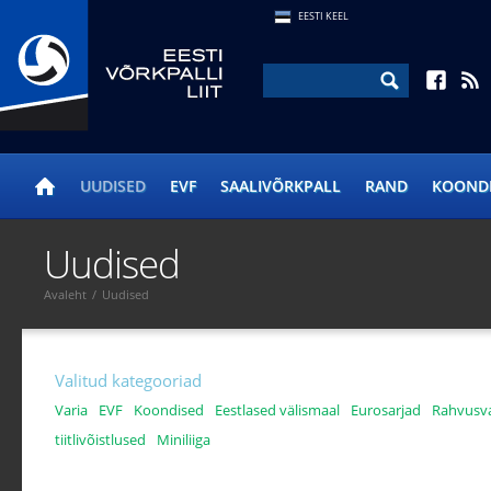
EESTI KEEL
UUDISED
EVF
SAALIVÕRKPALL
RAND
KOOND
Uudised
Avaleht
/
Uudised
Valitud kategooriad
Varia
EVF
Koondised
Eestlased välismaal
Eurosarjad
Rahvusva
tiitlivõistlused
Miniliiga