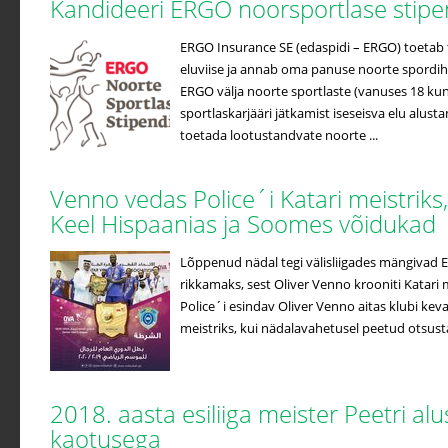
Kandideeri ERGO noorsportlase stip
ERGO Insurance SE (edaspidi – ERGO) toetab t
eluviise ja annab oma panuse noorte spordih
ERGO välja noorte sportlaste (vanuses 18 kuni
sportlaskarjääri jätkamist iseseisva elu alus
toetada lootustandvate noorte ...
Venno vedas Police´i Katari meistriks
Keel Hispaanias ja Soomes võidukad
Lõppenud nädal tegi välisliigades mängivad Ees
rikkamaks, sest Oliver Venno krooniti Katari m
Police´i esindav Oliver Venno aitas klubi kev
meistriks, kui nädalavahetusel peetud otsustav
2018. aasta esiliiga meister Peetri a
kaotusega