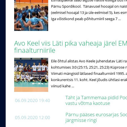
Esmaspäeval saab alguse naiste esiliiga uus h
Pärnu Spordikool. Tänavusel hooajal on naist
(eelmisel hooajal 13 ja üle-eelmisel 5), kes es
Iga võistkond peab põhiturniiril seega 7 ...
Avo Keel viis Läti pika vaheaja järel E
finaalturniirile
Eile õhtul alistas Avo Keele juhendatav Läti
kohtumises 3:0 (25:15, 25:21, 25:23) Küprose 
Viimati mängisid lätlased finaalturniiril 1995
konkurentsis 11. koht. Keel jõudis ühtlasi erak
viinud kahe ...
Täht ja Tammemaa pidid Pool
06.09.2020 19:40
vastu võtma kaotuse
Pärnu pääses eurosarjas So
05.09.2020 12:00
järgmisse ringi