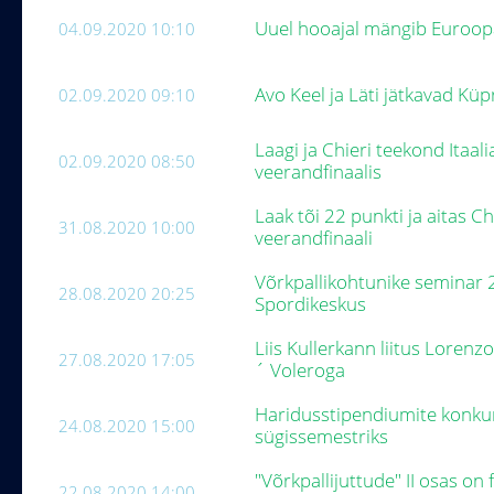
Uuel hooajal mängib Euroopa 
04.09.2020 10:10
Avo Keel ja Läti jätkavad Küp
02.09.2020 09:10
Laagi ja Chieri teekond Itaal
02.09.2020 08:50
veerandfinaalis
Laak tõi 22 punkti ja aitas Ch
31.08.2020 10:00
veerandfinaali
Võrkpallikohtunike seminar 
28.08.2020 20:25
Spordikeskus
Liis Kullerkann liitus Lorenz
27.08.2020 17:05
´ Voleroga
Haridusstipendiumite konku
24.08.2020 15:00
sügissemestriks
"Võrkpallijuttude" II osas o
22.08.2020 14:00