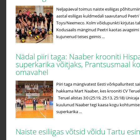
Neljapäeval toimus naiste esiliigas põhiturniir
aastal esiliigas kuldmedali saavutanud Peetri 
Toys/Neemeco. Kolm võidupunkti kirjutas ta
Kodusaalis mänginud Peetri kaotas avageimi
kujunenud teises geimis ...
Nädal piiri taga: Naaber krooniti Hisp
superkarika võitjaks, Prantsusmaal k
omavahel
Piiri taga mängivatest Eesti võrkpalluritest
hakkama Mart Naaber, kes krooniti CV Terueli
Teruel alistas 3:0 (25:19, 25:13, 25:18) Unicaj
kuulunud Naaber tegi kaasa kogu kohtumise j
superkarika ...
Naiste esiliigas võtsid võidu Tartu es