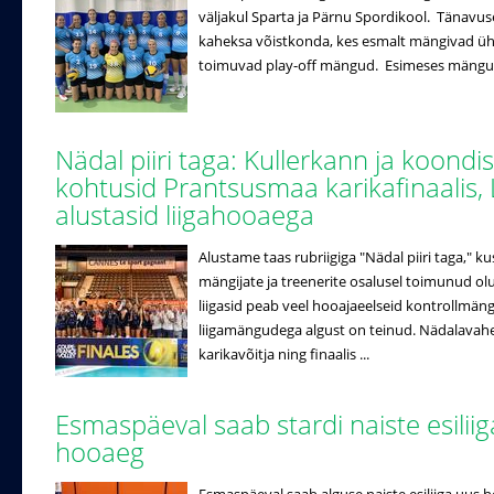
väljakul Sparta ja Pärnu Spordikool. Tänavuse
kaheksa võistkonda, kes esmalt mängivad ühe r
toimuvad play-off mängud. Esimeses mängus 
Nädal piiri taga: Kullerkann ja koondi
kohtusid Prantsusmaa karikafinaalis, 
alustasid liigahooaega
Alustame taas rubriigiga "Nädal piiri taga," k
mängijate ja treenerite osalusel toimunud ol
liigasid peab veel hooajaeelseid kontrollmäng
liigamängudega algust on teinud. Nädalavahe
karikavõitja ning finaalis ...
Esmaspäeval saab stardi naiste esilii
hooaeg