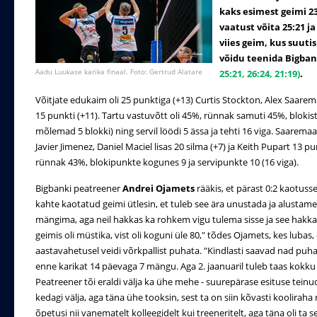
kaks esimest geimi 23
vaatust võita 25:21 ja
viies geim, kus suuti
võidu teenida Bigba
Aadu Luukase karika finaal. Foto: Gertrud Alatare
25:21, 26:24, 21:19)
.
Võitjate edukaim oli 25 punktiga (+13) Curtis Stockton, Alex Saarem
15 punkti (+11). Tartu vastuvõtt oli 45%, rünnak samuti 45%, blokis
mõlemad 5 blokki) ning servil löödi 5 ässa ja tehti 16 viga. Saaremaa
Javier Jimenez, Daniel Maciel lisas 20 silma (+7) ja Keith Pupart 13 p
rünnak 43%, blokipunkte kogunes 9 ja servipunkte 10 (16 viga).
Bigbanki peatreener
Andrei Ojamets
rääkis, et pärast 0:2 kaotuss
kahte kaotatud geimi ütlesin, et tuleb see ära unustada ja alustam
mängima, aga neil hakkas ka rohkem vigu tulema sisse ja see hakkas
geimis oli müstika, vist oli koguni üle 80," tõdes Ojamets, kes luba
aastavahetusel veidi võrkpallist puhata. "Kindlasti saavad nad puhata
enne karikat 14 päevaga 7 mängu. Aga 2. jaanuaril tuleb taas kokku 
Peatreener tõi eraldi välja ka ühe mehe - suurepärase esituse teinu
kedagi välja, aga täna ühe tooksin, sest ta on siin kõvasti koolira
õpetusi nii vanematelt kolleegidelt kui treeneritelt, aga täna oli ta 