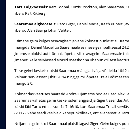
Tartu algkoosseis:
Kert Toobal, Curtis Stockton, Alex Saaremaa, K
libero Rait Rikberg.
Saaremaa algkoosseis:
Reto Giger, Daniel Maciel, Keith Pupart, Jav
liberod Alari Saar ja Johan Vahter.
Esimene geim kulges tasavägiselt ja vahe kolmest punktist suur
mängida. Daniel Maciel tõi Saaremaale esimese geimpalli seisul 24:22,
Jimeneze blokist auti rünnak lõpetas siiski avageimi Saaremaale tu
Jimenez, kelle serviässad aitasid meeskonna ühepunktilisest kaotus
Teise geimi keskel suutsid Saaremaa mängijad välja võidelda 16:12 
Palmari serviässast juhiti 20:14 ning geimi lõpetas Treiali võimas 
mängu 2:0.
Kolmandas vaatuses haarasid Andrei Ojametsa hoolealused Alex Saa
Saaremaa vahetas geimi keskel sidemängijaid ja Gigerit asendas Arti
käisid läbi Tartu eduseisud 14:7, 16:10, kuni Saaremaa Treiali servi
(20:17). Vahe saadi veel vaid kahepunktiliseks, ent ei enamat ja Tartu
Neljandas geimis oli Saaremaal platsil tagasi Giger. Geim kulges pun