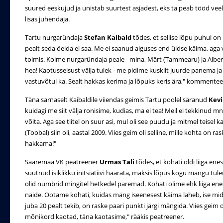
suured eeskujud ja unistab suurtest asjadest, eks ta peab tööd veel
lisas juhendaja.
Tartu nurgaründaja
Stefan Kaibald
tõdes, et sellise lõpu puhul on 
pealt seda öelda ei saa. Me ei saanud alguses end üldse käima, aga
toimis. Kolme nurgaründaja peale - mina, Märt (Tammearu) ja Albert
hea! Kaotusseisust välja tulek - me pidime kuskilt juurde panema ja
vastuvõtul ka. Sealt hakkas kerima ja lõpuks keris ära," kommenteer
Täna sarnaselt Kaibaldile viiendas geimis Tartu poolel säranud
Kevi
kuidagi me siit välja ronisime, kudias, ma ei tea! Meil ei tekkinud mn
võita. Aga see tiitel on suur asi, mul oli see puudu ja mitmel teisel ka, 
(Toobal) siin oli, aastal 2009. Viies geim oli selline, mille kohta on 
hakkama!"
Saaremaa VK peatreener
Urmas Tali
tõdes, et kohati oldi liiga ene
suutnud isiklikku initsiatiivi haarata, maksis lõpus kogu mängu tul
olid numbrid mingitel hetkedel paremad. Kohati olime ehk liiga en
näide. Ootame kohati, kuidas mäng iseenesest käima läheb, ise mi
juba 20 pealt tekib, on raske paari punkti järgi mängida. Viies geim
mõnikord kaotad, täna kaotasime," rääkis peatreener.