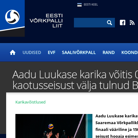
EESTI KEEL
UUDISED
EVF
SAALIVÕRKPALL
RAND
KOOND
Aadu Luukase karika võitis 
kaotusseisust välja tulnud 
Avaleht
/
Uudised
Karikavõistlused
Aadu Luukase karikavõ
Saaremaa Võrkpalliklu
finaali vääriline ja 1
seisust hooaja esimes