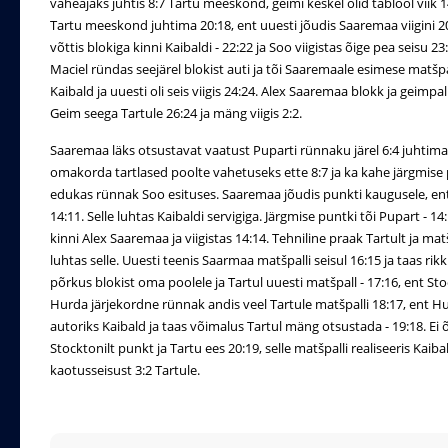
vaheajaks juhtis 8:7 Tartu meeskond, geimi keskel olid tablool viik 
Tartu meeskond juhtima 20:18, ent uuesti jõudis Saaremaa viigini 20
võttis blokiga kinni Kaibaldi - 22:22 ja Soo viigistas õige pea seisu 
Maciel ründas seejärel blokist auti ja tõi Saaremaale esimese matšpall
Kaibald ja uuesti oli seis viigis 24:24. Alex Saaremaa blokk ja geimpall
Geim seega Tartule 26:24 ja mäng viigis 2:2.
Saaremaa läks otsustavat vaatust Puparti rünnaku järel 6:4 juhtima, 
omakorda tartlased poolte vahetuseks ette 8:7 ja ka kahe järgmise pu
edukas rünnak Soo esituses. Saaremaa jõudis punkti kaugusele, ent 
14:11. Selle luhtas Kaibaldi servigiga. Järgmise puntki tõi Pupart - 14
kinni Alex Saaremaa ja viigistas 14:14. Tehniline praak Tartult ja mat
luhtas selle. Uuesti teenis Saarmaa matšpalli seisul 16:15 ja taas rik
põrkus blokist oma poolele ja Tartul uuesti matšpall - 17:16, ent Stock
Hurda järjekordne rünnak andis veel Tartule matšpalli 18:17, ent Hurt
autoriks Kaibald ja taas võimalus Tartul mäng otsustada - 19:18. Ei 
Stocktonilt punkt ja Tartu ees 20:19, selle matšpalli realiseeris Kaib
kaotusseisust 3:2 Tartule.