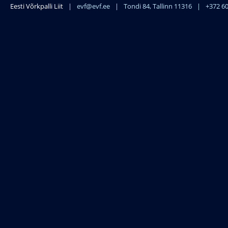
Eesti Võrkpalli Liit
|
evf@evf.ee
|
Tondi 84, Tallinn 11316
|
+372 6