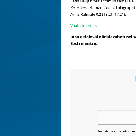
Lätis Daugavpilsis toimus samal ajal
Korotkov. Nemad jõudsid alagrupist ed
Arnis Relinšile 0:2 (18:21, 17:21).
Vaata tulemusi.
Juba eeloleval nädalavahetusel 
Eesti meistrid.
Uudiste kommenteerimi