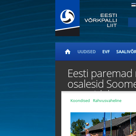
UUDISED
EVF
SAALIVÕ
Eesti paremad 
osalesid Soome 
etappidel
Koondised
Rahvusvaheline
Avaleht
/
Uudised