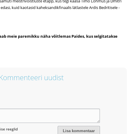
 samuti meistrivõistluste etapp, kus tegi kaasa Timo Lõhmus ja Dmitri
asi, kuid kaotasid kaheksandikfinaalis lätlastele Ardis Bedritisele -
saab meie paremikku näha võitlemas Paides, kus selgitatakse
Kommenteeri uudist
se reeglid