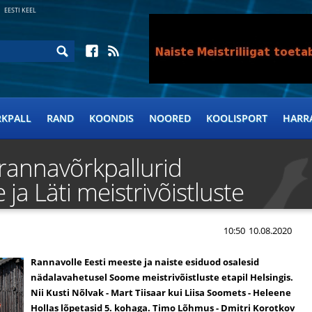
EESTI KEEL
RKPALL
RAND
KOONDIS
NOORED
KOOLISPORT
HARR
rannavõrkpallurid
ja Läti meistrivõistluste
10:50
10.08.2020
Rannavolle Eesti meeste ja naiste esiduod osalesid
nädalavahetusel Soome meistrivõistluste etapil Helsingis.
Nii Kusti Nõlvak - Mart Tiisaar kui Liisa Soomets - Heleene
Hollas lõpetasid 5. kohaga. Timo Lõhmus - Dmitri Korotkov