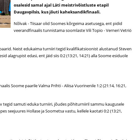
osalesid samal ajal Läti meistrivõistluste etapil
Daugavpilsis, kus jõuti kaheksandikfinaali.
Nõlvak - Tiisaar olid Soomes kõrgeima asetusega, ent pidid
veerandfinaalis tunnistama soomlaste Vili Topio - Verneri Vetriö
paarid. Neist edukaima turniiri tegid kvalifikatsioonist alustanud Steven
id alagrupist edasi, ent jäid siis 0:2 (13:21, 14:21) alla Soome esiduole
alis Soome paarile Valma Prihti - Aliisa Vuorinenile 1:2 (21:14, 16:21,
 tegid samuti eduka turniiri, jõudes põhiturniiril sammu kaugusele
es seejuures Hollase ja Soometsa vastu, kellele kaotati 0:2 (13:21,