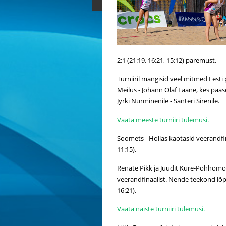
2:1 (21:19, 16:21, 15:12) paremust.
Turniiril mängisid veel mitmed Eesti 
Meilus - Johann Olaf Lääne, kes pääses
Jyrki Nurminenile - Santeri Sirenile.
Vaata meeste turniiri tulemusi.
Soomets - Hollas kaotasid veerandfina
11:15).
Renate Pikk ja Juudit Kure-Pohhomov
veerandfinaalist. Nende teekond lõpp
16:21).
Vaata naiste turniiri tulemusi.