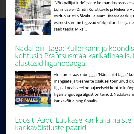
"Võrkpallijuttude" saate kolmandas osas ke
Lõhmusele - Dmitri Korotkovile ja Heleene Hol
esiduo Kusti Nõlvaku ja Mart Tiisaare eeskuj
esimesi samme tegevad võrkpallurid ise ja n
saab teada: Miks ...
Nädal piiri taga: Kullerkann ja koondi
kohtusid Prantsusmaa karikafinaalis, 
alustasid liigahooaega
Alustame taas rubriigiga "Nädal piiri taga," k
mängijate ja treenerite osalusel toimunud ol
liigasid peab veel hooajaeelseid kontrollmäng
liigamängudega algust on teinud. Nädalavahe
karikavõitja ning finaalis ...
Loositi Aadu Luukase karika ja naiste
karikavõistluste paarid