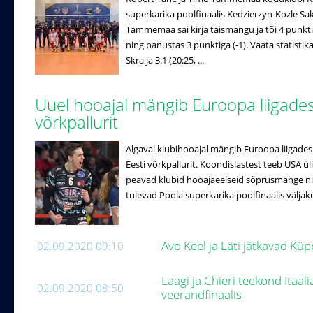
superkarika poolfinaalis Kedzierzyn-Kozle Sakza
Tammemaa sai kirja täismängu ja tõi 4 punkti 
ning panustas 3 punktiga (-1). Vaata statistika
Skra ja 3:1 (20:25, ...
Uuel hooajal mängib Euroopa liigades
võrkpallurit
Algaval klubihooajal mängib Euroopa liigades 
Eesti võrkpallurit. Koondislastest teeb USA ül
peavad klubid hooajaeelseid sõprusmänge nin
tulevad Poola superkarika poolfinaalis väljakul
Avo Keel ja Läti jätkavad Küp
02.09.2020 09:10
Laagi ja Chieri teekond Itaal
02.09.2020 08:50
veerandfinaalis