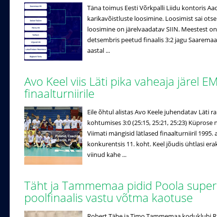
Täna toimus Eesti Võrkpalli Liidu kontoris Aad
karikavõistluste loosimine. Loosimist sai otse
loosimine on järelvaadatav SIIN. Meestest on t
detsembris peetud finaalis 3:2 jagu Saaremaa V
aastal ...
Avo Keel viis Läti pika vaheaja järel E
finaalturniirile
Eile õhtul alistas Avo Keele juhendatav Läti
kohtumises 3:0 (25:15, 25:21, 25:23) Küprose 
Viimati mängisid lätlased finaalturniiril 1995
konkurentsis 11. koht. Keel jõudis ühtlasi erak
viinud kahe ...
Täht ja Tammemaa pidid Poola super
poolfinaalis vastu võtma kaotuse
Robert Tähe ja Timo Tammemaa koduklubi Rz