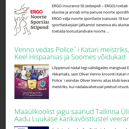
ERGO Insurance SE (edaspidi – ERGO) toetab t
eluviise ja annab oma panuse noorte spordih
ERGO välja noorte sportlaste (vanuses 18 kuni
sportlaskarjääri jätkamist iseseisva elu alus
toetada lootustandvate noorte ...
Venno vedas Police´i Katari meistriks
Keel Hispaanias ja Soomes võidukad
Lõppenud nädal tegi välisliigades mängivad Ees
rikkamaks, sest Oliver Venno krooniti Katari m
Police´i esindav Oliver Venno aitas klubi kev
meistriks, kui nädalavahetusel peetud otsustav
Maaülikoolist jagu saanud Tallinna Ül
Aadu Luukase karikavõistlustel veera