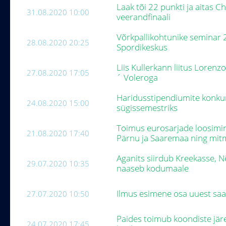
Laak tõi 22 punkti ja aitas Ch
31.08.2020 10:00
veerandfinaali
Võrkpallikohtunike seminar 
28.08.2020 20:25
Spordikeskus
Liis Kullerkann liitus Lorenz
27.08.2020 17:05
´ Voleroga
Haridusstipendiumite konku
24.08.2020 15:00
sügissemestriks
Toimus eurosarjade loosimin
21.08.2020 17:40
Pärnu ja Saaremaa ning mi
Aganits siirdub Kreekasse, 
29.07.2020 10:35
naaseb kodumaale
Ilmus esimene osa uuest saat
27.07.2020 10:50
Paides toimub koondiste jär
24.07.2020 17:45