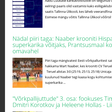
Aadu Luukase karikavõistlustel on selgunud v
eelringi paaris olid vastamisi kaks esiliigaklub
saatis Tallinna Ülikooli, kes läheb veerandfin
Esimese mängu võitis Tallinna Ülikool võõrsil t
Nädal piiri taga: Naaber krooniti Hisp
superkarika võitjaks, Prantsusmaal k
omavahel
Piiri taga mängivatest Eesti võrkpalluritest
hakkama Mart Naaber, kes krooniti CV Terueli
Teruel alistas 3:0 (25:19, 25:13, 25:18) Unicaj
kuulunud Naaber tegi kaasa kogu kohtumise j
superkarika ...
"Võrkpallijuttude" 3. osa: fookuses T
Dmitri Korotkov ja Heleene Hollas - 