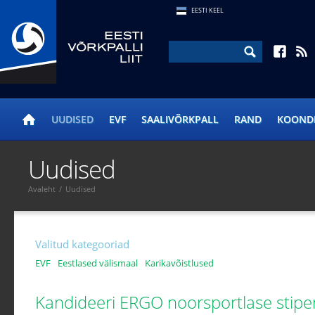
EESTI KEEL
UUDISED
EVF
SAALIVÕRKPALL
RAND
KOOND
Uudised
Avaleht
/
Uudised
Valitud kategooriad
EVF
Eestlased välismaal
Karikavõistlused
Kandideeri ERGO noorsportlase stip