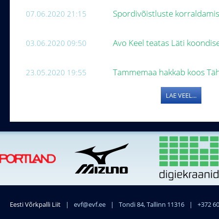
Spordivõistluste korraldami
07.06.2020 21:15
Avo Keel teatas Läti koondi
03.06.2020 09:50
Tammemaa hakkab koos Tä
23.05.2020 19:55
LAE VEEL...
Eesti Võrkpalli Liit
|
evf@evf.ee
|
Tondi 84, Tallinn 11316
|
+372 6