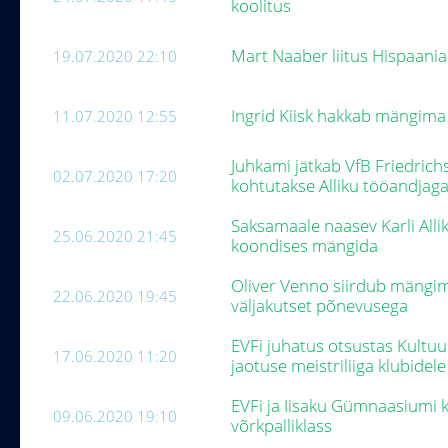
koolitus
Mart Naaber liitus Hispaani
19.07.2020 22:10
Ingrid Kiisk hakkab mängi
11.07.2020 12:55
Juhkami jätkab VfB Friedric
02.07.2020 17:20
kohtutakse Alliku tööandjag
Saksamaale naasev Karli Alli
25.06.2020 21:45
koondises mängida
Oliver Venno siirdub mängima
22.06.2020 19:45
väljakutset põnevusega
EVFi juhatus otsustas Kultuur
17.06.2020 11:20
jaotuse meistriliiga klubidel
EVFi ja Iisaku Gümnaasiumi 
09.06.2020 19:10
võrkpalliklass