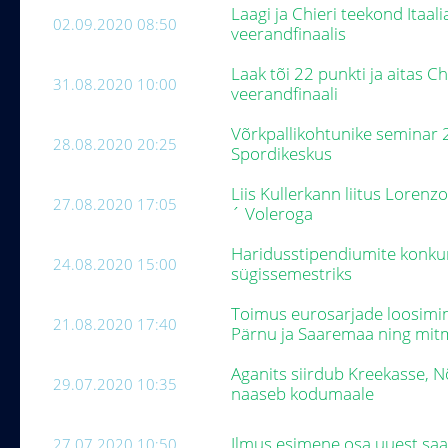
Laagi ja Chieri teekond Itaal
02.09.2020 08:50
veerandfinaalis
Laak tõi 22 punkti ja aitas Ch
31.08.2020 10:00
veerandfinaali
Võrkpallikohtunike seminar 
28.08.2020 20:25
Spordikeskus
Liis Kullerkann liitus Lorenz
27.08.2020 17:05
´ Voleroga
Haridusstipendiumite konku
24.08.2020 15:00
sügissemestriks
Toimus eurosarjade loosimin
21.08.2020 17:40
Pärnu ja Saaremaa ning mi
Aganits siirdub Kreekasse, 
29.07.2020 10:35
naaseb kodumaale
Ilmus esimene osa uuest saat
27.07.2020 10:50