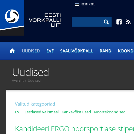
EESTI KEEL
UUDISED
EVF
SAALIVÕRKPALL
RAND
KOOND
Uudised
Avaleht
/
Uudised
Valitud kategooriad
EVF
Eestlased välismaal
Karikavõistlused
Noortekoondised
Kandideeri ERGO noorsportlase stip