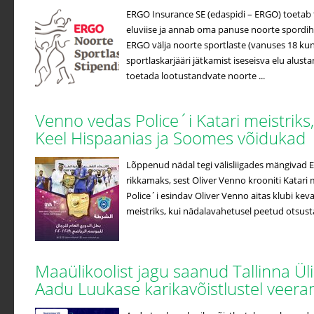
ERGO Insurance SE (edaspidi – ERGO) toetab t
eluviise ja annab oma panuse noorte spordih
ERGO välja noorte sportlaste (vanuses 18 kuni
sportlaskarjääri jätkamist iseseisva elu alus
toetada lootustandvate noorte ...
Venno vedas Police´i Katari meistriks
Keel Hispaanias ja Soomes võidukad
Lõppenud nädal tegi välisliigades mängivad Ees
rikkamaks, sest Oliver Venno krooniti Katari m
Police´i esindav Oliver Venno aitas klubi kev
meistriks, kui nädalavahetusel peetud otsustav
Maaülikoolist jagu saanud Tallinna Ül
Aadu Luukase karikavõistlustel veera