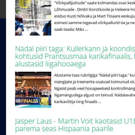
"Võrkpallijuttude" saate kolmandas osas ke
Lõhmusele - Dmitri Korotkovile ja Heleene Hol
esiduo Kusti Nõlvaku ja Mart Tiisaare eeskuj
esimesi samme tegevad võrkpallurid ise ja n
saab teada: Miks ...
Nädal piiri taga: Kullerkann ja koondi
kohtusid Prantsusmaa karikafinaalis, 
alustasid liigahooaega
Alustame taas rubriigiga "Nädal piiri taga," k
mängijate ja treenerite osalusel toimunud ol
liigasid peab veel hooajaeelseid kontrollmäng
liigamängudega algust on teinud. Nädalavahe
karikavõitja ning finaalis ...
Jasper Laus - Martin Voit kaotasid U1
parema seas Hispaania paarile