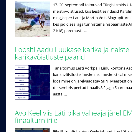
17.-20. septembril toimuvad Türgis Izmiris U
meistrivõistlused, kus Eestit esindasid Karo
ning Jasper Laus ja Martin Voit. Alagrupiturniir
kes pidid seal aga tunnistama hispaanlaste Alv
21:18) paremust. ...
Loositi Aadu Luukase karika ja naiste
karikavõistluste paarid
Täna toimus Eesti Võrkpalli Liidu kontoris Aad
karikavõistluste loosimine. Loosimist sai otse
loosimine on järelvaadatav SIIN. Meestest on t
detsembris peetud finaalis 3:2 jagu Saaremaa V
aastal ...
Avo Keel viis Läti pika vaheaja järel E
finaalturniirile
Eile õhtul alistas Avo Keele juhendatav Läti