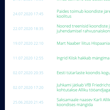
Paides toimub koondiste jär
24.07.2020 17:45
koolitus
Noored treenisid koondiste j
22.07.2020 18:35
juhendamisel rahvusnaiskon
Mart Naaber liitus Hispaani
19.07.2020 22:10
Ingrid Kiisk hakkab mängi
11.07.2020 12:55
Eesti tütarlaste koondis kogu
02.07.2020 20:35
Juhkami jätkab VfB Friedric
02.07.2020 17:20
kohtutakse Alliku tööandjag
Saksamaale naasev Karli Alli
25.06.2020 21:45
koondises mängida