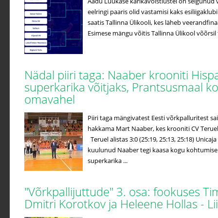
Aadu Luukase karikavõistlustel on selgunud v
eelringi paaris olid vastamisi kaks esiliigaklub
saatis Tallinna Ülikooli, kes läheb veerandfin
Esimese mängu võitis Tallinna Ülikool võõrsil t
Nädal piiri taga: Naaber krooniti Hisp
superkarika võitjaks, Prantsusmaal k
omavahel
Piiri taga mängivatest Eesti võrkpalluritest
hakkama Mart Naaber, kes krooniti CV Terueli
Teruel alistas 3:0 (25:19, 25:13, 25:18) Unicaj
kuulunud Naaber tegi kaasa kogu kohtumise j
superkarika ...
"Võrkpallijuttude" 3. osa: fookuses T
Dmitri Korotkov ja Heleene Hollas - 