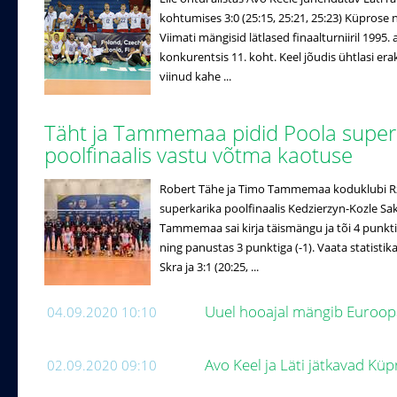
kohtumises 3:0 (25:15, 25:21, 25:23) Küprose 
Viimati mängisid lätlased finaalturniiril 1995
konkurentsis 11. koht. Keel jõudis ühtlasi erak
viinud kahe ...
Täht ja Tammemaa pidid Poola super
poolfinaalis vastu võtma kaotuse
Robert Tähe ja Timo Tammemaa koduklubi Rz
superkarika poolfinaalis Kedzierzyn-Kozle Sakza
Tammemaa sai kirja täismängu ja tõi 4 punkti 
ning panustas 3 punktiga (-1). Vaata statistika
Skra ja 3:1 (20:25, ...
Uuel hooajal mängib Euroopa 
04.09.2020 10:10
Avo Keel ja Läti jätkavad Küp
02.09.2020 09:10