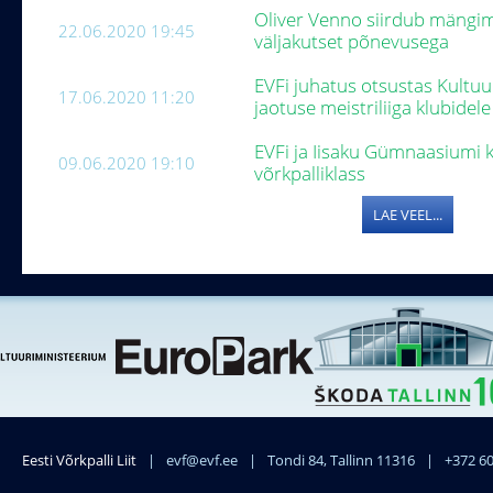
Oliver Venno siirdub mängima
22.06.2020 19:45
väljakutset põnevusega
EVFi juhatus otsustas Kultuur
17.06.2020 11:20
jaotuse meistriliiga klubidel
EVFi ja Iisaku Gümnaasiumi 
09.06.2020 19:10
võrkpalliklass
LAE VEEL...
Eesti Võrkpalli Liit
|
evf@evf.ee
|
Tondi 84, Tallinn 11316
|
+372 6