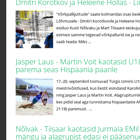
Dmitri Korotkov ja Heleene Hollas - 
"Võrkpallijuttude" saate kolmandas osas ke
Lõhmusele - Dmitri Korotkovile ja Heleene Hol
esiduo Kusti Nõlvaku ja Mart Tiisaare eeskuj
esimesi samme tegevad võrkpallurid ise ja n
saab teada: Miks ...
Jasper Laus - Martin Voit kaotasid U1
parema seas Hispaania paarile
17.-20. septembril toimuvad Türgis Izmiris U
meistrivõistlused, kus Eestit esindasid Karo
ning Jasper Laus ja Martin Voit. Alagrupiturniir
kes pidid seal aga tunnistama hispaanlaste Alv
21:18) paremust. ...
Nõlvak - Tiisaar kaotasid Jurmala EMil
mängu ja alagrupist edasi ei pääsen