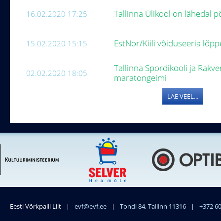
Tallinna Ülikool on lähedal p
16.02.2020 17:25
EstNor/Kiili võiduseeria lõpp
15.02.2020 15:15
Tallinna Spordikooli ja Rakv
02.02.2020 18:05
maratongeimi
LAE VEEL...
Eesti Võrkpalli Liit
|
evf@evf.ee
|
Tondi 84, Tallinn 11316
|
+372 6