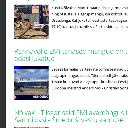
Kusti Nõlvak ja Mart Tiisaar pidasid Jurmalas
ning otsustava alagrupimängu, kui kohtuti au
Dressleriga. Kahjuks tuli eestlastel tasavägise
17:19) kaotus ja turniir sai Eesti esiduo jaoks s
Rannavolle EMi tänased mängud on t
edasi lükatud
Seoses Jurmalas valitsevate tormiste ilmaolu
alagrupimängud edasi. Tõenäoliselt jätkatakse
Tiisaar kuuluvad A-alagruppi, kus lisaks Eesti
Euroopa meistrid Anders Mol - Christian Søru
Nõlvak - Tiisaar said EMi avamängus L
Samoilovsi - Šmedinši vastu kaotuse