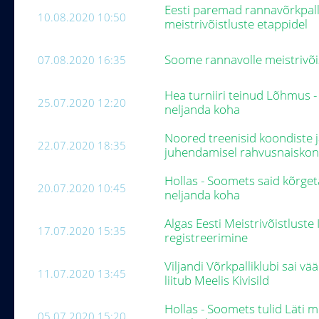
Eesti paremad rannavõrkpall
10.08.2020 10:50
meistrivõistluste etappidel
Soome rannavolle meistrivõis
07.08.2020 16:35
Hea turniiri teinud Lõhmus -
25.07.2020 12:20
neljanda koha
Noored treenisid koondiste j
22.07.2020 18:35
juhendamisel rahvusnaiskon
Hollas - Soomets said kõrgeta
20.07.2020 10:45
neljanda koha
Algas Eesti Meistrivõistluste 
17.07.2020 15:35
registreerimine
Viljandi Võrkpalliklubi sai 
11.07.2020 13:45
liitub Meelis Kivisild
Hollas - Soomets tulid Läti m
05.07.2020 15:20