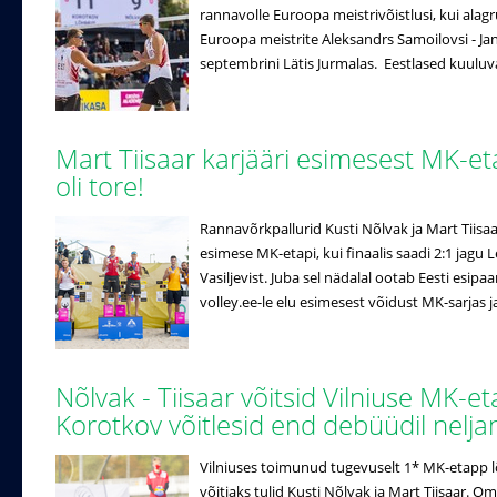
rannavolle Euroopa meistrivõistlusi, kui ala
Euroopa meistrite Aleksandrs Samoilovsi - Ja
septembrini Lätis Jurmalas. Eestlased kuuluvad 
Mart Tiisaar karjääri esimesest MK-et
oli tore!
Rannavõrkpallurid Kusti Nõlvak ja Mart Tiisaa
esimese MK-etapi, kui finaalis saadi 2:1 jagu 
Vasiljevist. Juba sel nädalal ootab Eesti esipa
volley.ee-le elu esimesest võidust MK-sarjas ja 
Nõlvak - Tiisaar võitsid Vilniuse MK-e
Korotkov võitlesid end debüüdil nelj
Vilniuses toimunud tugevuselt 1* MK-etapp lõ
võitjaks tulid Kusti Nõlvak ja Mart Tiisaar. 