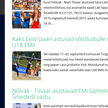
Kusti Nõlvak - Mart Tiisaar alustasid täna Lä
meistrivõistlusi, kui avamatšis saadi Läti tipp
Šmedinšilt 0:2 (17:21, 18:21) kaotus. Avageimis
16:16 viigiseisult teenisid 2015. aasta Euroopa
19:16 ...
Kaks Eesti paari astuvad võistlustulle
U18 EMil
Sel nädalal, 17.-20. septembril toimuvad Türg
meistrivõistlused, kus Eestit esindavad Kar
ning Jasper Laus ja Martin Voit. Möödunud 
kaasa kaks aastat vanemate seas U20 EMil, kus
Nõlvak - Tiisaar alustavad EMi Samoilo
Šmedinši vastu
Eesti parimad rannavõrkpallurid Kusti Nõlvak