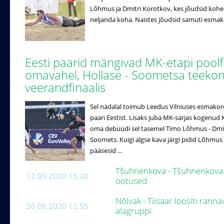
Lõhmus ja Dmitri Korotkov, kes jõudsid kohe
neljanda koha. Naistes jõudsid samuti esmak
Eesti paarid mängivad MK-etapi poolf
omavahel, Hollase - Soometsa teeko
veerandfinaalis
Sel nädalal toimub Leedus Vilniuses esmakor
paari Eestist. Lisaks juba MK-sarjas kogenud 
oma debüüdi sel tasemel Timo Lõhmus - Dmitr
Soomets. Kuigi algse kava järgi pidid Lõhmus 
pääsesid ...
Tšuhnenkova - Tšuhnenkova ü
12.09.2020 15:30
ootused
Nõlvak - Tiisaar loositi ranna
26.08.2020 12:55
alagruppi