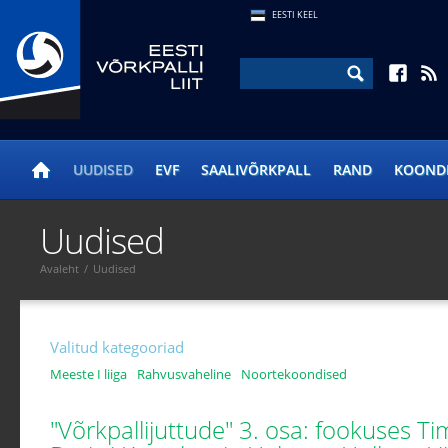
EESTI KEEL
UUDISED
EVF
SAALIVÕRKPALL
RAND
KOOND
Uudised
Avaleht
/
Uudised
Valitud kategooriad
Meeste I liiga
Rahvusvaheline
Noortekoondised
"Võrkpallijuttude" 3. osa: fookuses T