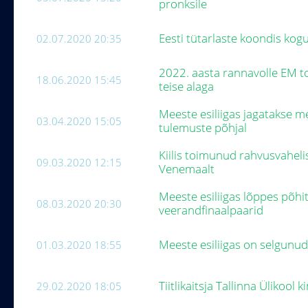
pronksile
Eesti tütarlaste koondis kogu
02.07.2020 20:35
2022. aasta rannavolle EM 
18.06.2020 15:45
teise alaga
Meeste esiliigas jagatakse me
03.04.2020 15:05
tulemuste põhjal
Kiilis toimunud rahvusvahelisel 
09.03.2020 12:15
Venemaalt
Meeste esiliigas lõppes põhit
08.03.2020 20:30
veerandfinaalpaarid
Meeste esiliigas on selgunud 
01.03.2020 18:55
Tiitlikaitsja Tallinna Ülikool 
29.02.2020 18:05