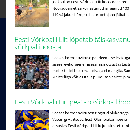
jooksul on Eesti Võrkpalli Liit koostöös Credi
Noorsooametiga korrastanud ja rajanud 100 võ
110 väljakuni. Projekti suurtoetajana jätkab e
Eesti Võrkpalli Liit lõpetab täiskasvan
võrkpallihooaja
Seoses koroonaviiruse pandeemilise levikuga 
sisese leviku laienemisega riigis otsustas Eesti
meistritiitleid sel kevadel välja ei mängita. S
Meistriliiga võitja.Otsus puudutab naiste ja me
Eesti Võrkpalli Liit peatab võrkpalliho
Seoses koroonaviirusest tingitud olukorraga 
Vabariigi Valitsuse, Eesti Olümpiakomitee ja T
otsustas Eesti Võrkpalli Liidu juhatus, et kuni 1