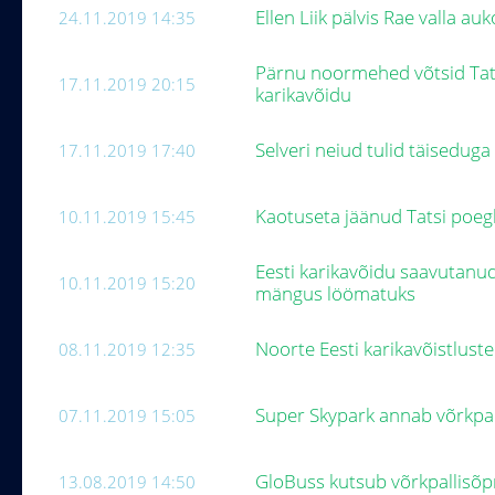
Ellen Liik pälvis Rae valla auk
24.11.2019 14:35
Pärnu noormehed võtsid Tats
17.11.2019 20:15
karikavõidu
Selveri neiud tulid täiseduga
17.11.2019 17:40
Kaotuseta jäänud Tatsi poegl
10.11.2019 15:45
Eesti karikavõidu saavutanud 
10.11.2019 15:20
mängus löömatuks
Noorte Eesti karikavõistlus
08.11.2019 12:35
Super Skypark annab võrkpall
07.11.2019 15:05
GloBuss kutsub võrkpallisõpr
13.08.2019 14:50