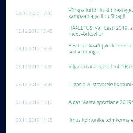
Võrkpallurid liitusid heateg
08.01.2020 17:00
kampaaniaga, liitu Sinagi!
HÄÄLETUS: Vali Eesti 2019. a
12.12.2019 15:45
meesvõrkpallur
Eesti karikavõitjaks kroonitu
08.12.2019 16:35
seitse mängu
Viljandi tütarlapsed tulid Ra
08.12.2019 15:00
Liigasid vilistavatele kohtu
03.12.2019 16:05
Algas “Aasta sportlane 2019
02.12.2019 15:10
Ilmus kohtunike toimkonna 
30.11.2019 11:35