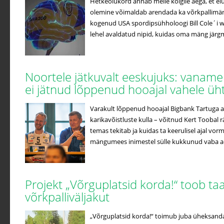
Hetkeolukord annab meile kõigile aega, et elu
olemine võimaldab arendada ka võrkpallimän
kogenud USA spordipsühholoogi Bill Cole´i
lehel avaldatud nipid, kuidas oma mäng järgmis
Noortele jätkuvalt eeskujuks: vaname
ei jätnud lõppenud hooajal vahele üh
Varakult lõppenud hooajal Bigbank Tartuga ai
karikavõistluste kulla – võitnud Kert Toobal r
temas tekitab ja kuidas ta keerulisel ajal vo
mängumees inimestel sülle kukkunud vaba aeg 
Projekt „Võrguplatsid korda!“ toob ta
võrkpalliväljakut
„Võrguplatsid korda!“ toimub juba üheksand