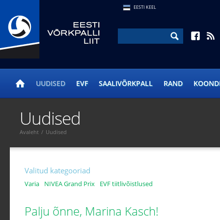
EESTI KEEL
UUDISED
EVF
SAALIVÕRKPALL
RAND
KOOND
Uudised
Avaleht
/
Uudised
Valitud kategooriad
Varia
NIVEA Grand Prix
EVF tiitlivõistlused
Palju õnne, Marina Kasch!