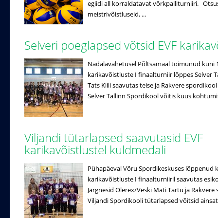
egiidi all korraldatavat võrkpalliturniiri. Ots
meistrivõistluseid, ...
Selveri poeglapsed võtsid EVF karika
Nädalavahetusel Põltsamaal toimunud kuni 1
karikavõistluste I finaalturniir lõppes Selver 
Tats Kiili saavutas teise ja Rakvere spordik
Selver Tallinn Spordikool võitis kuus kohtumis
Viljandi tütarlapsed saavutasid EVF
karikavõistlustel kuldmedali
Pühapäeval Võru Spordikeskuses lõppenud ku
karikavõistluste I finaalturniiril saavutas esik
Järgnesid Olerex/Veski Mati Tartu ja Rakvere
Viljandi Spordikooli tütarlapsed võitsid ainsate