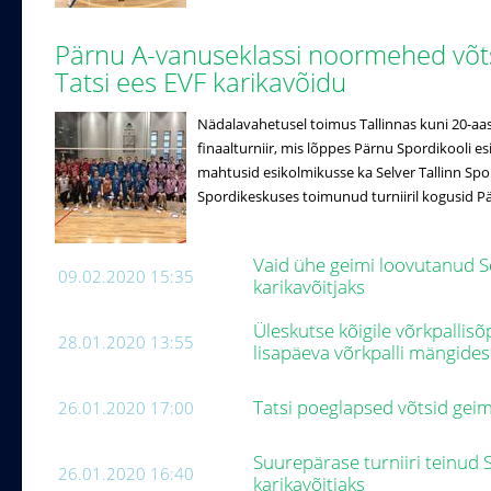
Pärnu A-vanuseklassi noormehed võtsi
Tatsi ees EVF karikavõidu
Nädalavahetusel toimus Tallinnas kuni 20-aas
finaalturniir, mis lõppes Pärnu Spordikooli es
mahtusid esikolmikusse ka Selver Tallinn Spordi
Spordikeskuses toimunud turniiril kogusid Pär
Vaid ühe geimi loovutanud Se
09.02.2020 15:35
karikavõitjaks
Üleskutse kõigile võrkpallisõ
28.01.2020 13:55
lisapäeva võrkpalli mängide
Tatsi poeglapsed võtsid gei
26.01.2020 17:00
Suurepärase turniiri teinud S
26.01.2020 16:40
karikavõitjaks