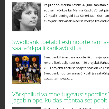
Palju õnne, Marina Kasch! 26. juulil tähistab 
edukaim võrkpallur Marina Kasch. Võrust pär
võrkpallitreeninguid Eda Kölleri, Jaan Gutmann
1976 jätkusid vasakukäelise võrkpallitalendi õ
Swedbank toetab Eesti noorte ranna-
saalivõrkpalli karikavõistlusi
Swedbanki tänavusse noorte liikumis- ja sp
rekordiliselt palju taotlusi – 89 projekti. R
kuus projekti, toetuse saajate seas on ka Eesti
Swedbank noorte rannavõrkpalli ja saalivõrkpa
aastat toimuvasse ...
Võrkpalluri vaimne tugevus: spordip
jagab nippe, kuidas mentaalset pool