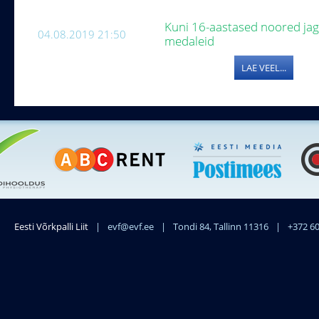
Kuni 16-aastased noored jaga
04.08.2019 21:50
medaleid
LAE VEEL...
Eesti Võrkpalli Liit
|
evf@evf.ee
|
Tondi 84, Tallinn 11316
|
+372 6